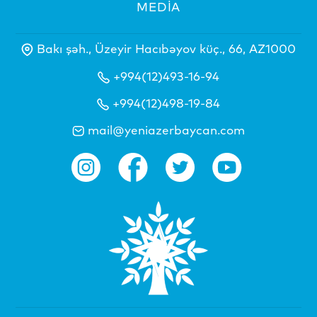
MEDİA
Bakı şəh., Üzeyir Hacıbəyov küç., 66, AZ1000
+994(12)493-16-94
+994(12)498-19-84
mail@yeniazerbaycan.com