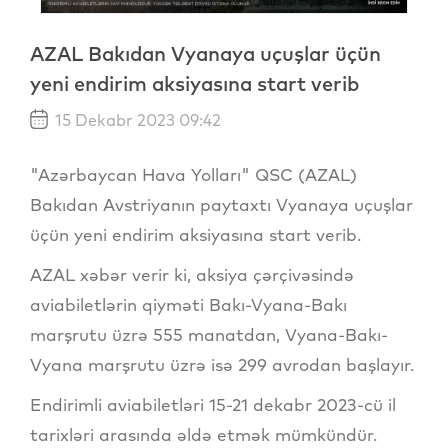
AZAL Bakıdan Vyanaya uçuşlar üçün
yeni endirim aksiyasına start verib
15 Dekabr 2023 09:42
"Azərbaycan Hava Yolları" QSC (AZAL)
Bakıdan Avstriyanın paytaxtı Vyanaya uçuşlar
üçün yeni endirim aksiyasına start verib.
AZAL xəbər verir ki, aksiya çərçivəsində
aviabiletlərin qiyməti Bakı-Vyana-Bakı
marşrutu üzrə 555 manatdan, Vyana-Bakı-
Vyana marşrutu üzrə isə 299 avrodan başlayır.
Endirimli aviabiletləri 15-21 dekabr 2023-cü il
tarixləri arasında əldə etmək mümkündür.