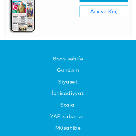
Arxivə Keç
Əsas səhifə
Gündəm
Siyasət
İqtisadiyyat
Sosial
YAP xəbərləri
Müsahibə