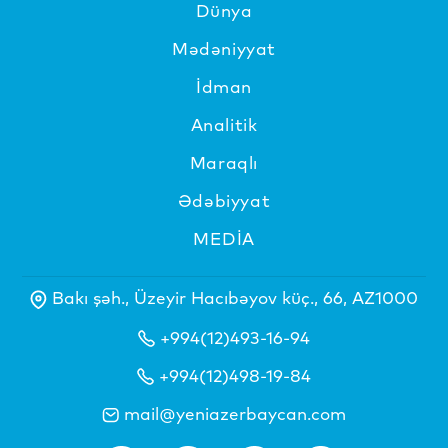
Dünya
Mədəniyyat
İdman
Analitik
Maraqlı
Ədəbiyyat
MEDİA
Bakı şəh., Üzeyir Hacıbəyov küç., 66, AZ1000
+994(12)493-16-94
+994(12)498-19-84
mail@yeniazerbaycan.com