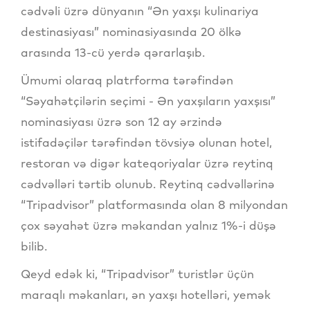
cədvəli üzrə dünyanın “Ən yaxşı kulinariya
destinasiyası” nominasiyasında 20 ölkə
arasında 13-cü yerdə qərarlaşıb.
Ümumi olaraq platrforma tərəfindən
“Səyahətçilərin seçimi - Ən yaxşıların yaxşısı”
nominasiyası üzrə son 12 ay ərzində
istifadəçilər tərəfindən tövsiyə olunan hotel,
restoran və digər kateqoriyalar üzrə reytinq
cədvəlləri tərtib olunub. Reytinq cədvəllərinə
“Tripadvisor” platformasında olan 8 milyondan
çox səyahət üzrə məkandan yalnız 1%-i düşə
bilib.
Qeyd edək ki, “Tripadvisor” turistlər üçün
maraqlı məkanları, ən yaxşı hotelləri, yemək