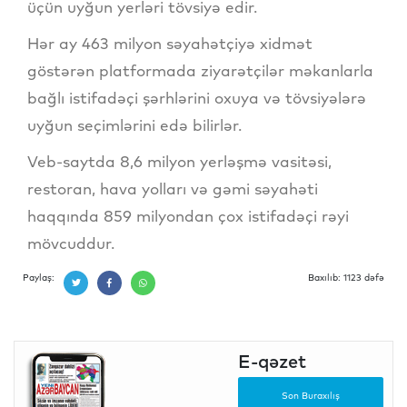
üçün uyğun yerləri tövsiyə edir.
Hər ay 463 milyon səyahətçiyə xidmət
göstərən platformada ziyarətçilər məkanlarla
bağlı istifadəçi şərhlərini oxuya və tövsiyələrə
uyğun seçimlərini edə bilirlər.
Veb-saytda 8,6 milyon yerləşmə vasitəsi,
restoran, hava yolları və gəmi səyahəti
haqqında 859 milyondan çox istifadəçi rəyi
mövcuddur.
Paylaş:
Baxılıb: 1123 dəfə
E-qəzet
Son Buraxılış