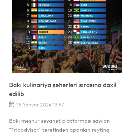
Bakı kulinariya şəhərləri sırasına daxil
edilib
18 Yanvar 2024 13:57
Bakı məşhur səyahət platforması sayılan
“Tripadvisor” tərəfindən aparılan reytinq