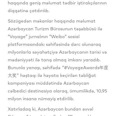
haqqında geniş məlumat tədbir iştirakçılarının
diqqətinə çatdırılıb.
Sözügedən məkanlar haqqında məlumat
Azərbaycan Turizm Bürosunun təşəbbüsü ilə
“Voyage” jurnalının “Weibo” sosial
platformasındakı səhifəsində dərc olunaraq
milyonlarla səyahətçiyə Azərbaycanın tarixi və
mədəniyyəti ilə tanış olmaq imkanı yaradıb.
Bununla yanaşı, səhifədə "#VoyageAwards年度
大奖" həştaqı ilə həyata keçirilən təbliğat
kampaniyası müddətində Azərbaycan
cəlbedici destinasiya olaraq, ümumilikdə, 10,95
milyon insana nümayiş etdirilib.
Xatırladaq ki, Azərbaycan bundan əvvəl