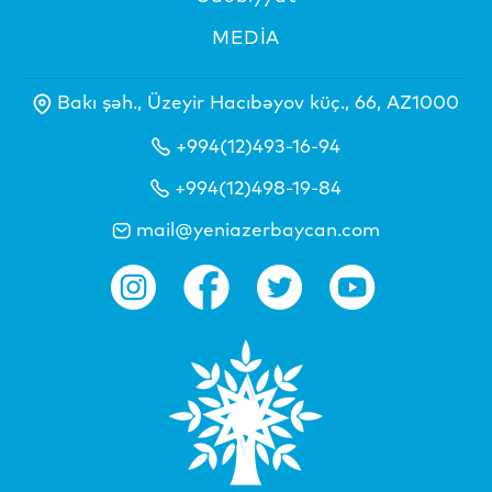
MEDİA
Bakı şəh., Üzeyir Hacıbəyov küç., 66, AZ1000
+994(12)493-16-94
+994(12)498-19-84
mail@yeniazerbaycan.com