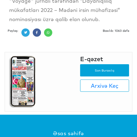
"Voyage" jurnalı tərəfindən “Dayanıqlılıq
mükafatları 2022 – Mədəni irsin mühafizəsi”
nominasiyası üzrə qalib elan olunub.
Paylaş:
Baxılıb: 1063 dəfə
E-qəzet
Son Buraxılış
Arxivə Keç
Əsas səhifə