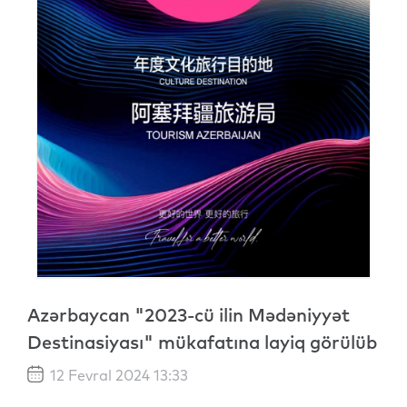
Azərbaycan "2023-cü ilin Mədəniyyət
Destinasiyası" mükafatına layiq görülüb
12 Fevral 2024 13:33