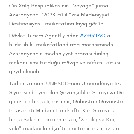
Çin Xalq Respublikasının "Voyage" jurnalı
Azərbaycanı “2023-cü il üzrə Mədəniyyət
Destinasiyası” mükafatına layiq görüb.
Dövlət Turizm Agentliyindən
AZƏRTAC
-a
bildirilib ki, mükafatlandırma mərasimində
Azərbaycanın mədəniyyətlərarası dialoq
məkanı kimi tutduğu mövqe və nüfuzu xüsusi
qeyd olunub.
Tədbir zamanı UNESCO-nun Ümumdünya İrs
Siyahısında yer alan Şirvanşahlar Sarayı və Qız
qalası ilə birgə İçərişəhər, Qobustan Qayaüstü
İncəsənəti Mədəni Landşaftı, Xan Sarayı ilə
birgə Şəkinin tarixi mərkəzi, “Xınalıq və Köç
yolu" mədəni landşaftı kimi tarixi irs əraziləri