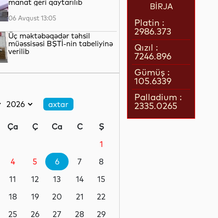
manat geri qaytarılıb
BİRJA
06 Avqust 13:05
Platin :
2986.373
Üç məktəbəqədər təhsil
müəssisəsi BŞTİ-nin tabeliyinə
Qızıl :
verilib
7246.896
06 Avqust 12:43
Gümüş :
105.6339
Gənc tədqiqatçılara beynəlxalq
əqli mülkiyyət müsabiqəsinin
Palladium :
imkanları təqdim olunub
2335.0265
06 Avqust 12:20
Ça
Ç
Ca
C
Ş
Azərbaycanın qlobal gündəliyi
- verilən mesajlar...
1
4
5
6
7
8
06 Avqust 11:50
11
12
13
14
15
Qəbələ festivalı: Gənc ifaçıların
böyük səhnə arzusu
18
19
20
21
22
25
26
27
28
29
06 Avqust 11:32