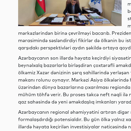
m
b
s
m
mərkəzlərindən birinə çevrilməyi bacarıb. Prezident
mərasimində səsləndirdiyi fikirlər də ölkənin bu ist
qarşıdakı perspektivləri aydın şəkildə ortaya qoyd
Azərbaycanın son illərdə həyata keçirdiyi siyasət
beynəlxalq bazarlarla birləşdirən çoxtərəfli əmək
ölkəmiz Xəzər dənizinin şərq sahillərində yerləşən 
məkanı rolunu oynayır. Mərkəzi Asiya ölkələrində h
üzərindən dünya bazarlarına çıxarılması regionda 
mühüm töhfə verir. Bu proses təkcə neft nəqli ilə
qaz sahəsində də yeni əməkdaşlıq imkanları yarada
Azərbaycanın regional əhəmiyyətini artıran digə
formalaşdırdığı potensialdır. Bu gün ölkə yalnız xa
illərdə həyata keçirilən investisiyalar nəticəsində 