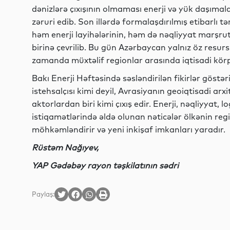
dənizlərə çıxışının olmaması enerji və yük daşımal
zəruri edib. Son illərdə formalaşdırılmış etibarlı 
həm enerji layihələrinin, həm də nəqliyyat marşrut
birinə çevrilib. Bu gün Azərbaycan yalnız öz resurs
zamanda müxtəlif regionlar arasında iqtisadi körpü
Bakı Enerji Həftəsində səsləndirilən fikirlər göstər
istehsalçısı kimi deyil, Avrasiyanın geoiqtisadi a
aktorlardan biri kimi çıxış edir. Enerji, nəqliyyat,
istiqamətlərində əldə olunan nəticələr ölkənin reg
möhkəmləndirir və yeni inkişaf imkanları yaradır.
Rüstəm Nağıyev,
YAP Gədəbəy rayon təşkilatının sədri
Paylaş: