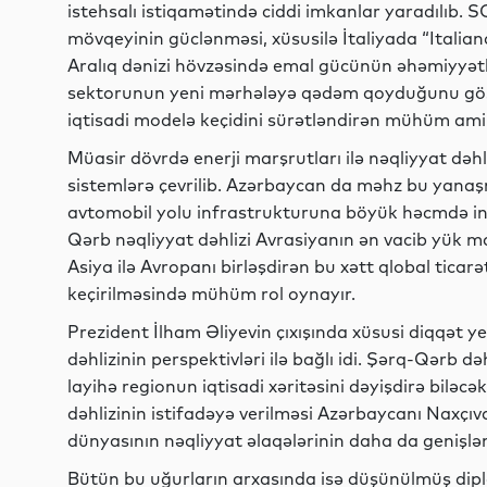
istehsalı istiqamətində ciddi imkanlar yaradılıb.
mövqeyinin güclənməsi, xüsusilə İtaliyada “Italiana
Aralıq dənizi hövzəsində emal gücünün əhəmiyyətli
sektorunun yeni mərhələyə qədəm qoyduğunu göstə
iqtisadi modelə keçidini sürətləndirən mühüm amill
Müasir dövrdə enerji marşrutları ilə nəqliyyat dəhl
sistemlərə çevrilib. Azərbaycan da məhz bu yanaş
avtomobil yolu infrastrukturuna böyük həcmdə inv
Qərb nəqliyyat dəhlizi Avrasiyanın ən vacib yük mar
Asiya ilə Avropanı birləşdirən bu xətt qlobal ticar
keçirilməsində mühüm rol oynayır.
Prezident İlham Əliyevin çıxışında xüsusi diqqət y
dəhlizinin perspektivləri ilə bağlı idi. Şərq-Qərb d
layihə regionun iqtisadi xəritəsini dəyişdirə bilə
dəhlizinin istifadəyə verilməsi Azərbaycanı Naxçıv
dünyasının nəqliyyat əlaqələrinin daha da genişl
Bütün bu uğurların arxasında isə düşünülmüş dipl