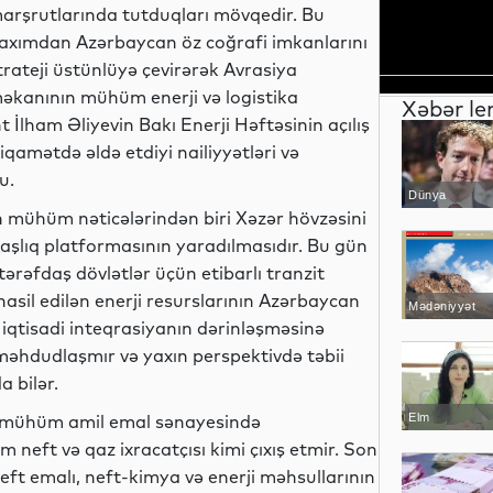
arşrutlarında tutduqları mövqedir. Bu
axımdan Azərbaycan öz coğrafi imkanlarını
trateji üstünlüyə çevirərək Avrasiya
əkanının mühüm enerji və logistika
Xəbər le
 İlham Əliyevin Bakı Enerji Həftəsinin açılış
iqamətdə əldə etdiyi nailiyyətləri və
u.
Dünya
in mühüm nəticələrindən biri Xəzər hövzəsini
daşlıq platformasının yaradılmasıdır. Bu gün
tərəfdaş dövlətlər üçün etibarlı tranzit
asil edilən enerji resurslarının Azərbaycan
Mədəniyyət
iqtisadi inteqrasiyanın dərinləşməsinə
 məhdudlaşmır və yaxın perspektivdə təbii
 bilər.
r mühüm amil emal sənayesində
Elm
m neft və qaz ixracatçısı kimi çıxış etmir. Son
neft emalı, neft-kimya və enerji məhsullarının