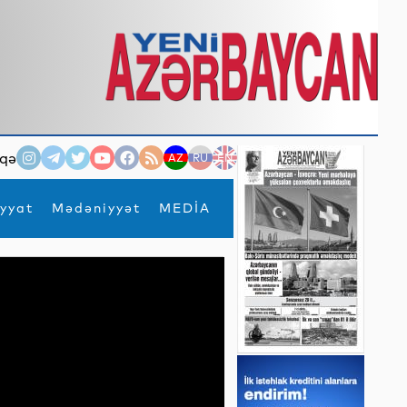
qə
AZ
RU
EN
yyat
Mədəniyyət
MEDİA
×