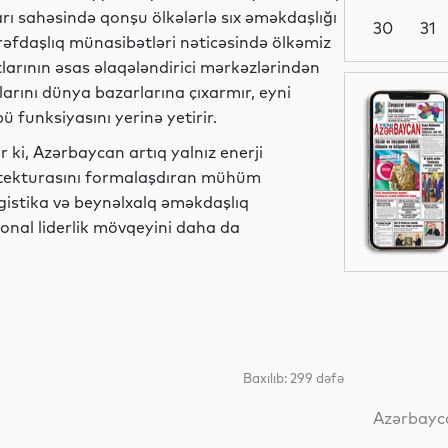
arı sahəsində qonşu ölkələrlə sıx əməkdaşlığı
30
31
tərəfdaşlıq münasibətləri nəticəsində ölkəmiz
larının əsas əlaqələndirici mərkəzlərindən
larını dünya bazarlarına çıxarmır, eyni
Gündəm
 funksiyasını yerinə yetirir.
ir ki, Azərbaycan artıq yalnız enerji
rxitekturasını formalaşdıran mühüm
Siyasət
 logistika və beynəlxalq əməkdaşlıq
ional liderlik mövqeyini daha da
Analitik
Baxılıb: 299 dəfə
Siyasət
Azərbayca