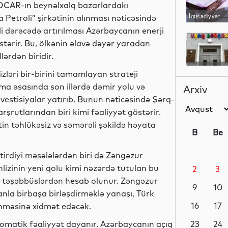
 SOCAR-ın beynəlxalq bazarlardakı
 Petroli” şirkətinin alınması nəticəsində
İqtisadiyyat
 dərəcədə artırılması Azərbaycanın enerji
rir. Bu, ölkənin əlavə dəyər yaradan
ərdən biridir.
Elm
izləri bir-birini tamamlayan strateji
ma əsasında son illərdə dəmir yolu və
Arxiv
estisiyalar yatırıb. Bunun nəticəsində Şərq-
şrutlarından biri kimi fəaliyyət göstərir.
Elm
ətin təhlükəsiz və səmərəli şəkildə həyata
B
Be
etirdiyi məsələlərdən biri də Zəngəzur
əhlizinin yeni qolu kimi nəzərdə tutulan bu
2
3
Gündəm
cək təşəbbüslərdən hesab olunur. Zəngəzur
9
10
anla birbaşa birləşdirməklə yanaşı, Türk
16
17
ənməsinə xidmət edəcək.
omatik fəaliyyət dayanır. Azərbaycanın açıq
Müsahibə
23
24