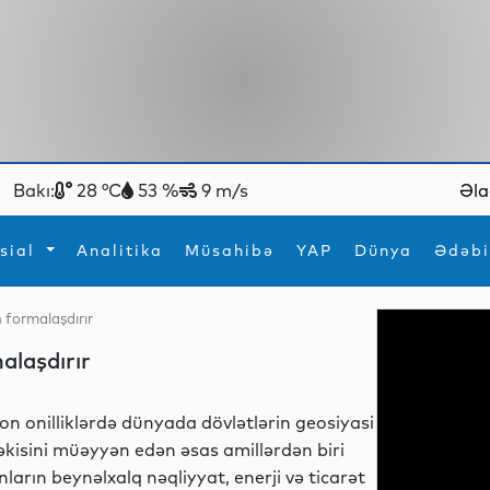
Bakı:
28 °C
53 %
9 m/s
Əla
sial
Analitika
Müsahibə
YAP
Dünya
Ədəbi
 formalaşdırır
ya
İdman
Maraqlı
alaşdırır
İdman
Yeni texnologiyalar
on onilliklərdə dünyada dövlətlərin geosiyasi
əkisini müəyyən edən əsas amillərdən biri
nların beynəlxalq nəqliyyat, enerji və ticarət