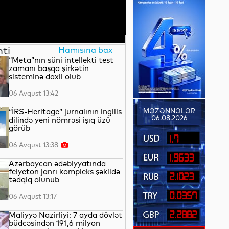
nti
Hamısına bax
“Meta”nın süni intellekti test
zamanı başqa şirkətin
sisteminə daxil olub
06 Avqust 13:42
“İRS-Heritage” jurnalının ingilis
MƏZƏNNƏLƏR
06.08.2026
dilində yeni nömrəsi işıq üzü
görüb
1.7
06 Avqust 13:38
1.9633
Azərbaycan ədəbiyyatında
felyeton janrı kompleks şəkildə
2.1023
tədqiq olunub
0.0357
06 Avqust 13:17
2.2882
Maliyyə Nazirliyi: 7 ayda dövlət
büdcəsindən 191,6 milyon