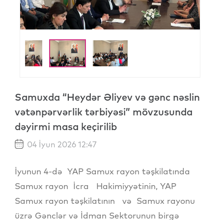
Samuxda “Heydər Əliyev və gənc nəslin
vətənpərvərlik tərbiyəsi” mövzusunda
dəyirmi masa keçirilib
04 İyun 2026 12:47
İyunun 4-də YAP Samux rayon təşkilatında
Samux rayon İcra Hakimiyyətinin, YAP
Samux rayon təşkilatının və Samux rayonu
üzrə Gənclər və İdman Sektorunun birgə