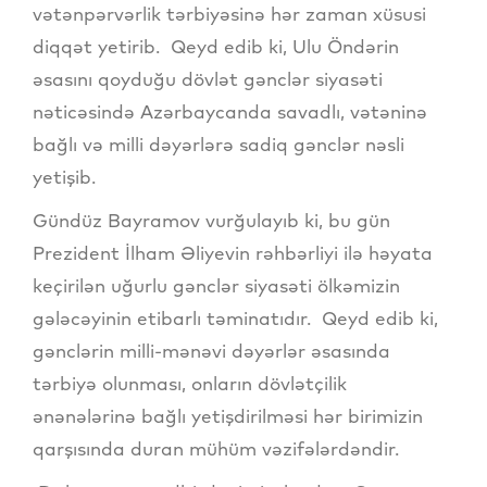
vətənpərvərlik tərbiyəsinə hər zaman xüsusi
diqqət yetirib. Qeyd edib ki, Ulu Öndərin
əsasını qoyduğu dövlət gənclər siyasəti
nəticəsində Azərbaycanda savadlı, vətəninə
bağlı və milli dəyərlərə sadiq gənclər nəsli
yetişib.
Gündüz Bayramov vurğulayıb ki, bu gün
Prezident İlham Əliyevin rəhbərliyi ilə həyata
keçirilən uğurlu gənclər siyasəti ölkəmizin
gələcəyinin etibarlı təminatıdır. Qeyd edib ki,
gənclərin milli-mənəvi dəyərlər əsasında
tərbiyə olunması, onların dövlətçilik
ənənələrinə bağlı yetişdirilməsi hər birimizin
qarşısında duran mühüm vəzifələrdəndir.