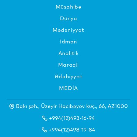
Müsahibə
Dünya
Mədəniyyat
İdman
Analitik
Maraqlı
Ədəbiyyat
MEDİA
Bakı şəh., Üzeyir Hacıbəyov küç., 66, AZ1000
+994(12)493-16-94
+994(12)498-19-84