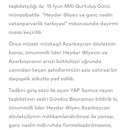
təşkilatçılığı ilə 15 İyun Milli Qurtuluş Günü
münasibətilə “Heydər Əliyev və gənc nəslin
vətənpərvərlik tərbiyəsi” mövzusunda dəyirmi
masa keçirilib.
Öncə müasir müstəqil Azərbaycan dövlətinin
banisi, ümummilli lider Heydər Əliyevin və
Azərbaycanın ərazi bütövlüyü uğrunda
canından keçən şəhidlərimizin əziz xatirəsi bir
dəqiqəlik sükutla yad edilib.
Tədbiri giriş sözü ilə açan YAP Samux rayon
təşkilatının sədri Gündüz Bayramov bildirib ki,
ümummilli lider Heydər Əliyev Azərbaycan
dövlətçiliyinin möhkəmləndirilməsi ilə yanaşı,
gənc nəslin milli ruhda formalaşdırılmasına,