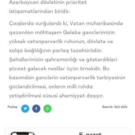
Azərbaycan dövlətinin prioritet
istiqamətlərindən biridir.
Çıxışlarda vurğulanıb ki, Vətən müharibəsində
qazanılan möhtəşəm Qələbə gənclərimizin
yüksək vətənpərvərlik ruhunun, dövlətə və
xalqa bağlılığının parlaq təzahürüdür.
Şəhidlərimizin qəhrəmanlığı və göstərdikləri
şücaət gələcək nəsillər üçün örnəkdir. Bu
baxımdan gənclərin vətənpərvərlik tərbiyəsinin
gücləndirilməsi, onların milli ruhda
yetişdirilməsi xüsusi əhəmiyyət daşıyır.
Paylaş:
Baxılıb: 560 dəfə
E-qəzet