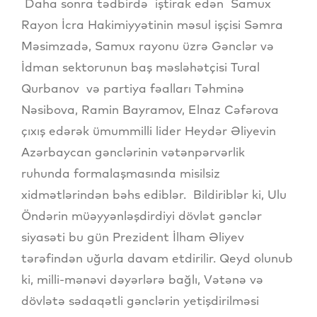
Daha sonra tədbirdə iştirak edən Samux
Rayon İcra Hakimiyyətinin məsul işçisi Səmra
Məsimzadə, Samux rayonu üzrə Gənclər və
İdman sektorunun baş məsləhətçisi Tural
Qurbanov və partiya fəalları Təhminə
Nəsibova, Ramin Bayramov, Elnaz Cəfərova
çıxış edərək ümummilli lider Heydər Əliyevin
Azərbaycan gənclərinin vətənpərvərlik
ruhunda formalaşmasında misilsiz
xidmətlərindən bəhs ediblər. Bildiriblər ki, Ulu
Öndərin müəyyənləşdirdiyi dövlət gənclər
siyasəti bu gün Prezident İlham Əliyev
tərəfindən uğurla davam etdirilir. Qeyd olunub
ki, milli-mənəvi dəyərlərə bağlı, Vətənə və
dövlətə sədaqətli gənclərin yetişdirilməsi