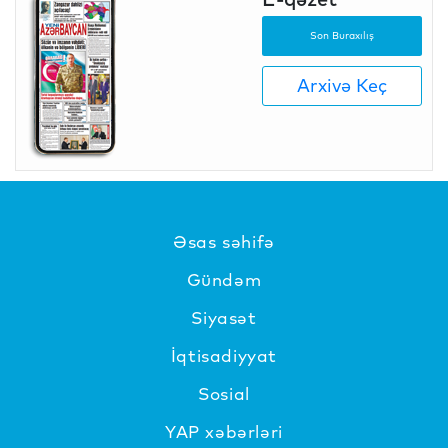
Son Buraxılış
Arxivə Keç
Əsas səhifə
Gündəm
Siyasət
İqtisadiyyat
Sosial
YAP xəbərləri