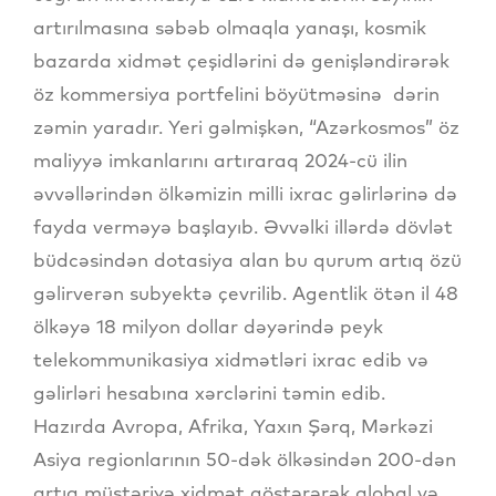
artırılmasına səbəb olmaqla yanaşı, kosmik
bazarda xidmət çeşidlərini də genişləndirərək
öz kommersiya portfelini böyütməsinə dərin
zəmin yaradır. Yeri gəlmişkən, “Azərkosmos” öz
maliyyə imkanlarını artıraraq 2024-cü ilin
əvvəllərindən ölkəmizin milli ixrac gəlirlərinə də
fayda verməyə başlayıb. Əvvəlki illərdə dövlət
büdcəsindən dotasiya alan bu qurum artıq özü
gəlirverən subyektə çevrilib. Agentlik ötən il 48
ölkəyə 18 milyon dollar dəyərində peyk
telekommunikasiya xidmətləri ixrac edib və
gəlirləri hesabına xərclərini təmin edib.
Hazırda Avropa, Afrika, Yaxın Şərq, Mərkəzi
Asiya regionlarının 50-dək ölkəsindən 200-dən
artıq müştəriyə xidmət göstərərək qlobal və