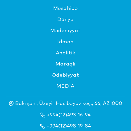
Müsahibə
Dünya
Mədəniyyat
İdman
Analitik
Maraqlı
Ədəbiyyat
MEDİA
Bakı şəh., Üzeyir Hacıbəyov küç., 66, AZ1000
+994(12)493-16-94
+994(12)498-19-84