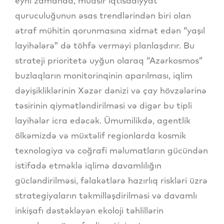
eyni zamanda, müasir iqtisadiyyat
quruculuğunun əsas trendlərindən biri olan
ətraf mühitin qorunmasına xidmət edən “yaşıl
layihələrə” də töhfə verməyi planlaşdırır. Bu
strateji prioritetə uyğun olaraq “Azərkosmos”
buzlaqların monitorinqinin aparılması, iqlim
dəyişikliklərinin Xəzər dənizi və çay hövzələrinə
təsirinin qiymətləndirilməsi və digər bu tipli
layihələr icra edəcək. Ümumilikdə, agentlik
ölkəmizdə və müxtəlif regionlarda kosmik
texnologiya və coğrafi məlumatların gücündən
istifadə etməklə iqlimə davamlılığın
gücləndirilməsi, fəlakətlərə hazırlıq riskləri üzrə
strategiyaların təkmilləşdirilməsi və davamlı
inkişafı dəstəkləyən ekoloji təhlillərin