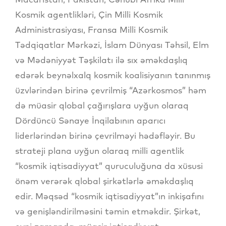
Kosmik agentlikləri, Çin Milli Kosmik
Administrasiyası, Fransa Milli Kosmik
Tədqiqatlar Mərkəzi, İslam Dünyası Təhsil, Elm
və Mədəniyyət Təşkilatı ilə sıx əməkdaşlıq
edərək beynəlxalq kosmik koalisiyanın tanınmış
üzvlərindən birinə çevrilmiş “Azərkosmos” həm
də müasir qlobal çağırışlara uyğun olaraq
Dördüncü Sənaye İnqilabının aparıcı
liderlərindən birinə çevrilməyi hədəfləyir. Bu
strateji plana uyğun olaraq milli agentlik
“kosmik iqtisadiyyat” quruculuğuna da xüsusi
önəm verərək qlobal şirkətlərlə əməkdaşlıq
edir. Məqsəd “kosmik iqtisadiyyat”ın inkişafını
və genişləndirilməsini təmin etməkdir. Şirkət,