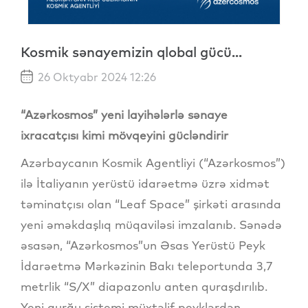
Kosmik sənayemizin qlobal gücü...
26 Oktyabr 2024 12:26
“Azərkosmos” yeni layihələrlə sənaye
ixracatçısı kimi mövqeyini gücləndirir
Azərbaycanın Kosmik Agentliyi (“Azərkosmos”)
ilə İtaliyanın yerüstü idarəetmə üzrə xidmət
təminatçısı olan “Leaf Space” şirkəti arasında
yeni əməkdaşlıq müqaviləsi imzalanıb. Sənədə
əsasən, “Azərkosmos”un Əsas Yerüstü Peyk
İdarəetmə Mərkəzinin Bakı teleportunda 3,7
metrlik “S/X” diapazonlu anten quraşdırılıb.
Yeni qurğu sistemi müxtəlif peyklərdən