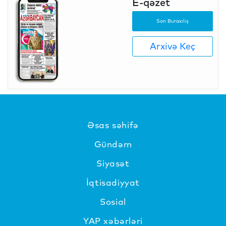
E-qəzet
Son Buraxılış
Arxivə Keç
Əsas səhifə
Gündəm
Siyasət
İqtisadiyyat
Sosial
YAP xəbərləri