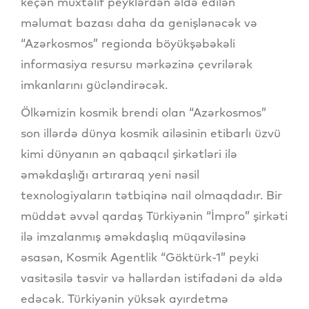
keçən müxtəlif peyklərdən əldə edilən
məlumat bazası daha da genişlənəcək və
“Azərkosmos” regionda böyükşəbəkəli
informasiya resursu mərkəzinə çevrilərək
imkanlarını gücləndirəcək.
Ölkəmizin kosmik brendi olan “Azərkosmos”
son illərdə dünya kosmik ailəsinin etibarlı üzvü
kimi dünyanın ən qabaqcıl şirkətləri ilə
əməkdaşlığı artıraraq yeni nəsil
texnologiyaların tətbiqinə nail olmaqdadır. Bir
müddət əvvəl qardaş Türkiyənin “İmpro” şirkəti
ilə imzalanmış əməkdaşlıq müqaviləsinə
əsasən, Kosmik Agentlik “Göktürk-1” peyki
vasitəsilə təsvir və həllərdən istifadəni də əldə
edəcək. Türkiyənin yüksək ayırdetmə