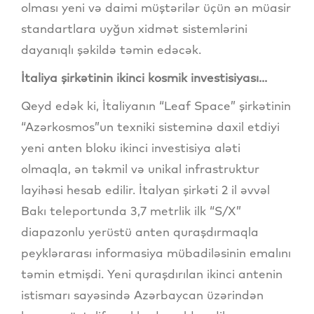
olması yeni və daimi müştərilər üçün ən müasir
standartlara uyğun xidmət sistemlərini
dayanıqlı şəkildə təmin edəcək.
İtaliya şirkətinin ikinci kosmik investisiyası...
Qeyd edək ki, İtaliyanın “Leaf Space” şirkətinin
“Azərkosmos”un texniki sisteminə daxil etdiyi
yeni anten bloku ikinci investisiya aləti
olmaqla, ən təkmil və unikal infrastruktur
layihəsi hesab edilir. İtalyan şirkəti 2 il əvvəl
Bakı teleportunda 3,7 metrlik ilk “S/X”
diapazonlu yerüstü anten quraşdırmaqla
peyklərarası informasiya mübadiləsinin emalını
təmin etmişdi. Yeni quraşdırılan ikinci antenin
istismarı sayəsində Azərbaycan üzərindən