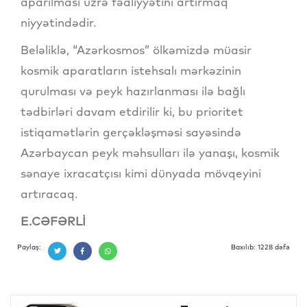
aparılması üzrə fəaliyyətini artırmaq
niyyətindədir.
Beləliklə, “Azərkosmos” ölkəmizdə müasir
kosmik aparatların istehsalı mərkəzinin
qurulması və peyk hazırlanması ilə bağlı
tədbirləri davam etdirilir ki, bu prioritet
istiqamətlərin gerçəkləşməsi sayəsində
Azərbaycan peyk məhsulları ilə yanaşı, kosmik
sənaye ixracatçısı kimi dünyada mövqeyini
artıracaq.
E.CƏFƏRLİ
Paylaş:
Baxılıb: 1228 dəfə