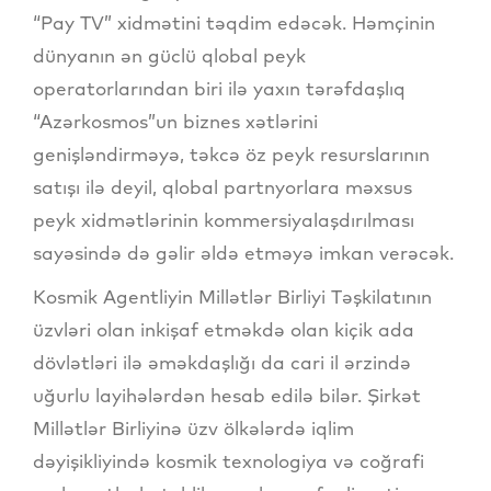
“Pay TV” xidmətini təqdim edəcək. Həmçinin
dünyanın ən güclü qlobal peyk
operatorlarından biri ilə yaxın tərəfdaşlıq
“Azərkosmos”un biznes xətlərini
genişləndirməyə, təkcə öz peyk resurslarının
satışı ilə deyil, qlobal partnyorlara məxsus
peyk xidmətlərinin kommersiyalaşdırılması
sayəsində də gəlir əldə etməyə imkan verəcək.
Kosmik Agentliyin Millətlər Birliyi Təşkilatının
üzvləri olan inkişaf etməkdə olan kiçik ada
dövlətləri ilə əməkdaşlığı da cari il ərzində
uğurlu layihələrdən hesab edilə bilər. Şirkət
Millətlər Birliyinə üzv ölkələrdə iqlim
dəyişikliyində kosmik texnologiya və coğrafi