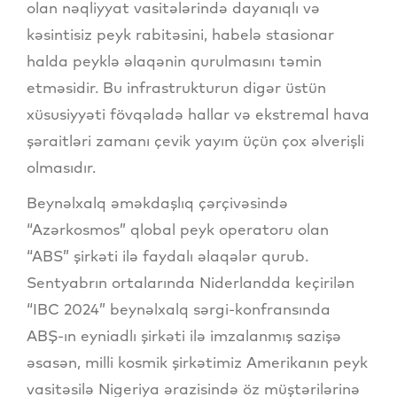
olan nəqliyyat vasitələrində dayanıqlı və
kəsintisiz peyk rabitəsini, habelə stasionar
halda peyklə əlaqənin qurulmasını təmin
etməsidir. Bu infrastrukturun digər üstün
xüsusiyyəti fövqəladə hallar və ekstremal hava
şəraitləri zamanı çevik yayım üçün çox əlverişli
olmasıdır.
Beynəlxalq əməkdaşlıq çərçivəsində
“Azərkosmos” qlobal peyk operatoru olan
“ABS” şirkəti ilə faydalı əlaqələr qurub.
Sentyabrın ortalarında Niderlandda keçirilən
“IBC 2024” beynəlxalq sərgi-konfransında
ABŞ-ın eyniadlı şirkəti ilə imzalanmış sazişə
əsasən, milli kosmik şirkətimiz Amerikanın peyk
vasitəsilə Nigeriya ərazisində öz müştərilərinə