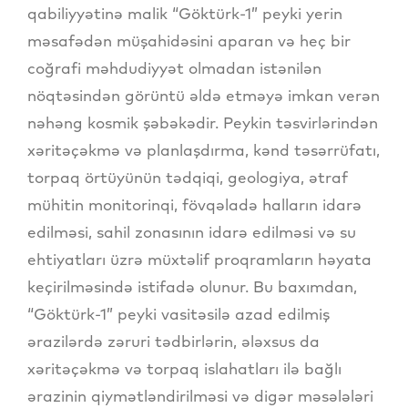
qabiliyyətinə malik “Göktürk-1” peyki yerin
məsafədən müşahidəsini aparan və heç bir
coğrafi məhdudiyyət olmadan istənilən
nöqtəsindən görüntü əldə etməyə imkan verən
nəhəng kosmik şəbəkədir. Peykin təsvirlərindən
xəritəçəkmə və planlaşdırma, kənd təsərrüfatı,
torpaq örtüyünün tədqiqi, geologiya, ətraf
mühitin monitorinqi, fövqəladə halların idarə
edilməsi, sahil zonasının idarə edilməsi və su
ehtiyatları üzrə müxtəlif proqramların həyata
keçirilməsində istifadə olunur. Bu baxımdan,
“Göktürk-1” peyki vasitəsilə azad edilmiş
ərazilərdə zəruri tədbirlərin, ələxsus da
xəritəçəkmə və torpaq islahatları ilə bağlı
ərazinin qiymətləndirilməsi və digər məsələləri