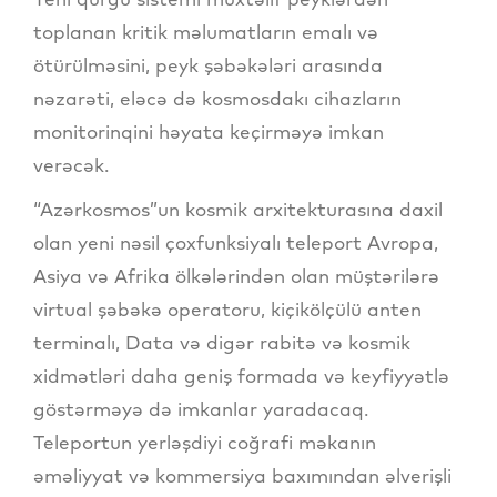
toplanan kritik məlumatların emalı və
ötürülməsini, peyk şəbəkələri arasında
nəzarəti, eləcə də kosmosdakı cihazların
monitorinqini həyata keçirməyə imkan
verəcək.
“Azərkosmos”un kosmik arxitekturasına daxil
olan yeni nəsil çoxfunksiyalı teleport Avropa,
Asiya və Afrika ölkələrindən olan müştərilərə
virtual şəbəkə operatoru, kiçikölçülü anten
terminalı, Data və digər rabitə və kosmik
xidmətləri daha geniş formada və keyfiyyətlə
göstərməyə də imkanlar yaradacaq.
Teleportun yerləşdiyi coğrafi məkanın
əməliyyat və kommersiya baxımından əlverişli