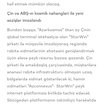
həll etmək mümkün olacaq.
Çin və ABŞ-ın kosmik nəhəngləri ilə yeni
sazişlər imzalanıb
Bundan başqa, “Azərkosmos” ötən ay Çinin
qlobal terminal istehsalçısı olan “StarWin”
şirkəti ilə müqavilə imzalayaraq regionda
rabitə xidmətlərinin əhatəsini genişləndirmək
üçün əlavə peyk resursu bazası qazanıb. Çin
şirkəti ilə əməkdaşlıq çərçivəsində, müştərilərə
ənənəvi rabitə infrastrukturu olmayan uzaq
bölgələrdə xidmət göstəriləcək ki, həmin
xidmətləri “Azconnexus”- StarWin” peyk
internet platforması birlikdə təchiz edəcək.
Sözügedən platformanın üstünlüyü hərəkətdə