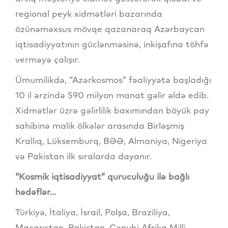
regional peyk xidmətləri bazarında
özünəməxsus mövqe qazanaraq Azərbaycan
iqtisadiyyatının güclənməsinə, inkişafına töhfə
verməyə çalışır.
Ümumilikdə, “Azərkosmos” fəaliyyətə başladığı
10 il ərzində 590 milyon manat gəlir əldə edib.
Xidmətlər üzrə gəlirlilik baxımından böyük pay
sahibinə malik ölkələr arasında Birləşmiş
Krallıq, Lüksemburq, BƏƏ, Almaniya, Nigeriya
və Pakistan ilk sıralarda dayanır.
“Kosmik iqtisadiyyat” quruculuğu ilə bağlı
hədəflər...
Türkiyə, İtaliya, İsrail, Polşa, Braziliya,
Macarıstan, Pakistan, Cənubi Afrika Milli