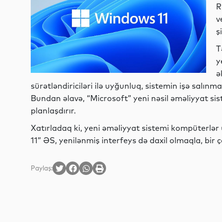
R
v
ş
T
y
ə
sürətləndiriciləri ilə uyğunluq, sistemin işə salınma
Bundan əlavə, “Microsoft” yeni nəsil əməliyyat sis
planlaşdırır.
Xatırladaq ki, yeni əməliyyat sistemi kompüterlə
11” ƏS, yenilənmiş interfeys də daxil olmaqla, bir ç
Paylaş: