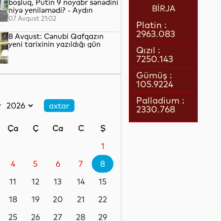
boşluq, Putin 9 noyabr sənədini
BİRJA
niyə yeniləmədi? - Aydın
QULİYEV yazır...
07 Avqust 21:02
Platin :
2963.083
8 Avqust: Cənubi Qafqazın
yeni tarixinin yazıldığı gün
Qızıl :
7250.143
07 Avqust 21:00
Gümüş :
105.9224
Azərbaycan–ABŞ tərəfdaşlığı:
Yeni geosiyasi dövrün əsas
Palladium :
konturları
2330.768
07 Avqust 20:57
Ça
Ç
Ca
C
Ş
1 il öncə İlham Əliyevin Ağ
Evdə dediklərindən sonra
1
Paşinyan niyə üzr istəmişdi?
4
5
6
7
8
07 Avqust 20:41
11
12
13
14
15
ÜST legioner xəstəliyinin
yayılmasının səbəbini açıqlayıb
18
19
20
21
22
25
26
27
28
29
07 Avqust 20:17