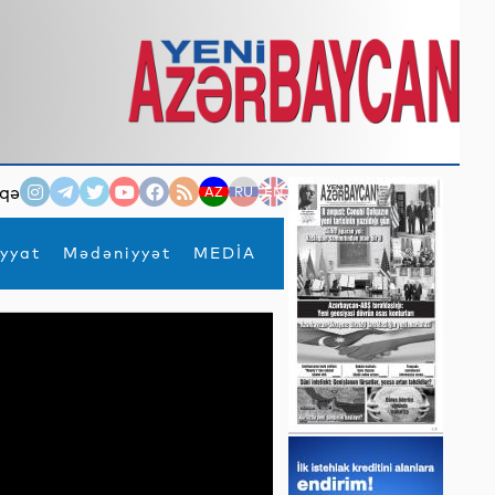
qə
AZ
RU
EN
yyat
Mədəniyyət
MEDİA
×