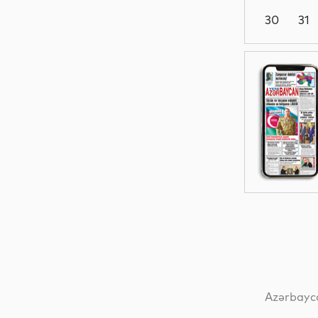
30
31
Dünya
Dünya
Dünya
Dünya
Azərbayca