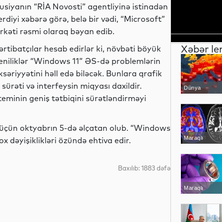
usiyanın “RİA Novosti” agentliyinə istinadən
erdiyi xəbərə görə, belə bir vədi, “Microsoft”
irkəti rəsmi olaraq bəyan edib.
Xəbər le
ərtibatçılar hesab edirlər ki, növbəti böyük
eniliklər “Windows 11” ƏS-də problemlərin
ksəriyyətini həll edə biləcək. Bunlara qrafik
 sürəti və interfeysin miqyası daxildir.
Dünya
teminin geniş tətbiqini sürətləndirməyi
r üçün oktyabrın 5-də əlçatan olub. “Windows
Maraqlı
ox dəyişiklikləri özündə ehtiva edir.
Baxılıb: 1883 dəfə
Maraqlı