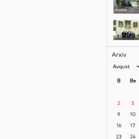
Analitik
Siyasət
Arxiv
Siyasət
B
Be
2
3
Siyasət
9
10
16
17
Dünya
23
24