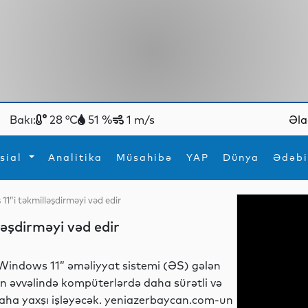
Bakı:
28 °C
51 %
1 m/s
Əla
sial
Analitika
Müsahibə
YAP
Dünya
Ədəbi
11”i təkmilləşdirməyi vəd edir
ya
İdman
Maraqlı
ləşdirməyi vəd edir
İdman
Yeni texnologiyalar
Windows 11” əməliyyat sistemi (ƏS) gələn
lin əvvəlində kompüterlərdə daha sürətli və
aha yaxşı işləyəcək. yeniazerbaycan.com-un