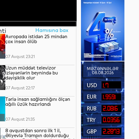
nti
Hamısına bax
Avropada istidən 25 mindən
çox insan ölüb
07 Avqust 23:21
Uzun müddət televizor
MƏZƏNNƏLƏR
izləyənlərin beynində bu
08.08.2026
dəyişiklik olur
1.7
07 Avqust 22:17
1.9591
Tərlə insan sağlamlığını ölçən
ağıllı üzük hazırlandı
2.0816
07 Avqust 21:35
0.0356
8 avqustdan sonra ilk 1 il,
2.2873
Əliyevlə Trampın doldurduğu