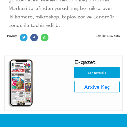
Mərkəzi tərəfindən yaradılmış bu mikrorover
iki kamera, mikroskop, teplovizor və Lenqmür
zondu ilə təchiz edilib.
Paylaş:
Baxılıb: 1584 dəfə
E-qəzet
Son Buraxılış
Arxivə Keç