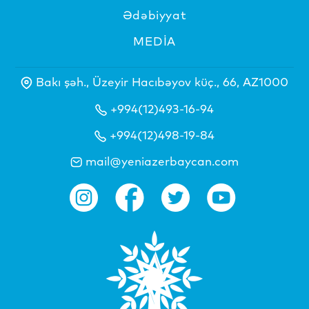
Ədəbiyyat
MEDİA
Bakı şəh., Üzeyir Hacıbəyov küç., 66, AZ1000
+994(12)493-16-94
+994(12)498-19-84
mail@yeniazerbaycan.com