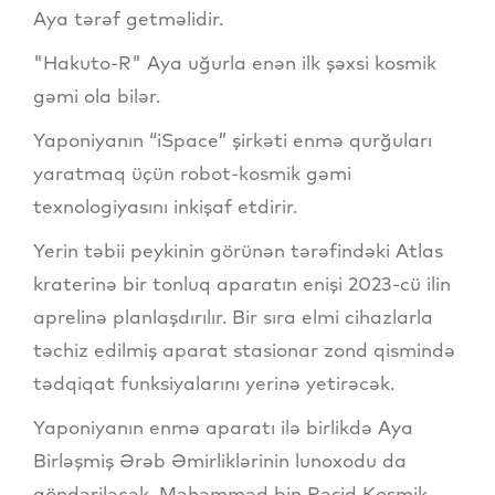
Aya tərəf getməlidir.
"Hakuto-R" Aya uğurla enən ilk şəxsi kosmik
gəmi ola bilər.
Yaponiyanın “iSpace” şirkəti enmə qurğuları
yaratmaq üçün robot-kosmik gəmi
texnologiyasını inkişaf etdirir.
Yerin təbii peykinin görünən tərəfindəki Atlas
kraterinə bir tonluq aparatın enişi 2023-cü ilin
aprelinə planlaşdırılır. Bir sıra elmi cihazlarla
təchiz edilmiş aparat stasionar zond qismində
tədqiqat funksiyalarını yerinə yetirəcək.
Yaponiyanın enmə aparatı ilə birlikdə Aya
Birləşmiş Ərəb Əmirliklərinin lunoxodu da
göndəriləcək. Məhəmməd bin Rəşid Kosmik