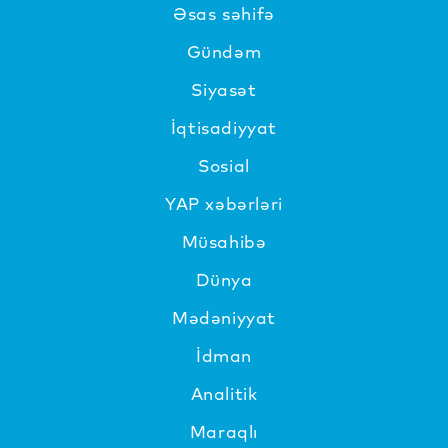
Əsas səhifə
Gündəm
Siyasət
İqtisadiyyat
Sosial
YAP xəbərləri
Müsahibə
Dünya
Mədəniyyat
İdman
Analitik
Maraqlı