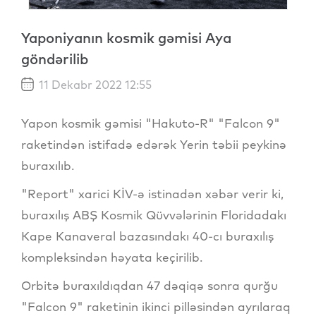
Yaponiyanın kosmik gəmisi Aya
göndərilib
11 Dekabr 2022 12:55
Yapon kosmik gəmisi "Hakuto-R" "Falcon 9"
raketindən istifadə edərək Yerin təbii peykinə
buraxılıb.
"Report" xarici KİV-ə istinadən xəbər verir ki,
buraxılış ABŞ Kosmik Qüvvələrinin Floridadakı
Kape Kanaveral bazasındakı 40-cı buraxılış
kompleksindən həyata keçirilib.
Orbitə buraxıldıqdan 47 dəqiqə sonra qurğu
"Falcon 9" raketinin ikinci pilləsindən ayrılaraq