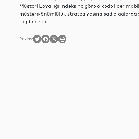
Müştəri Loyallığı İndeksinə görə ölkədə lider mob
müştəriyönümlülük strategiyasına sadiq qalaraq s
təqdim edir
Paylaş: