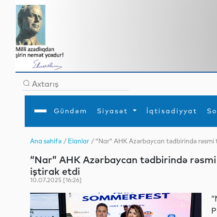
Gündəm
Siyasət
İqtisadiyyat
So
Ana səhifə
/
Elanlar
/ “Nar” AHK Azərbaycan tədbirində rəsmi t
Ana səhifə
Ədəbiyyat
Siyasət
Sosial
Dün
“Nar” AHK Azərbaycan tədbirində rəsmi
Gündəm
MEDİA
Xarici siyasət
Turizm
İqtisadiyyat
Daxili siyasət
Elm
iştirak etdi
YAP
Din
10.07.2025 [16:26]
Analitika
Hadisə
Mədəniyyət
Diaspor
“
Müsahibə
P