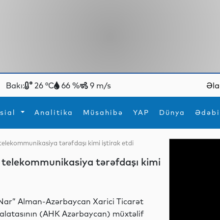
Bakı:
26 °C
66 %
9 m/s
Əla
sial
Analitika
Müsahibə
YAP
Dünya
Ədəbi
elekommunikasiya tərəfdaşı kimi iştirak etdi
ya
İdman
Maraqlı
 telekommunikasiya tərəfdaşı kimi
İdman
Yeni texnologiyalar
Nar” Alman-Azərbaycan Xarici Ticarət
alatasının (AHK Azərbaycan) müxtəlif