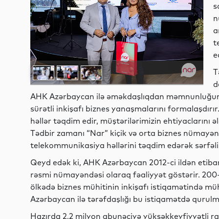
s
n
a
t
e
T
d
AHK Azərbaycan ilə əməkdaşlıqdan məmnunluğunu
sürətli inkişafı biznes yanaşmalarını formalaşdırır
həllər təqdim edir, müştərilərimizin ehtiyaclarını əl
Tədbir zamanı “Nar” kiçik və orta biznes nümayə
telekommunikasiya həllərini təqdim edərək sərfəli
Qeyd edək ki, AHK Azərbaycan 2012-ci ildən etib
rəsmi nümayəndəsi olaraq fəaliyyət göstərir. 200-
ölkədə biznes mühitinin inkişafı istiqamətində mü
Azərbaycan ilə tərəfdaşlığı bu istiqamətdə qurulm
Hazırda 2,2 milyon abunəçiyə yüksəkkeyfiyyətli ra