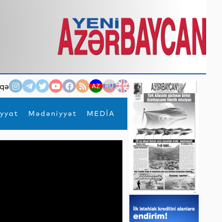
qə
AZ
RU
EN
yyat
Mədəniyyət
MEDİA
×