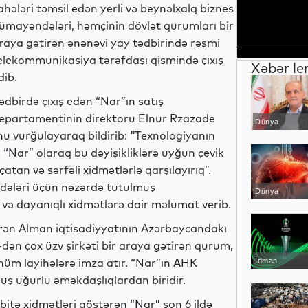
ahələri təmsil edən yerli və beynəlxalq biznes
ümayəndələri, həmçinin dövlət qurumları bir
raya gətirən ənənəvi yay tədbirində rəsmi
elekommunikasiya tərəfdaşı qismində çıxış
Xəbər le
dib.
ədbirdə çıxış edən “Nar”ın satış
epartamentinin direktoru Elnur Rzazade
Dünya
 vurğulayaraq bildirib:
“
Texnologiyanın
. “Nar” olaraq bu dəyişikliklərə uyğun çevik
çatan və sərfəli xidmətlərlə qarşılayırıq”.
ndələri üçün nəzərdə tutulmuş
Dünya
 və dayanıqlı xidmətlərə dair məlumat verib.
arən Alman iqtisadiyyatının Azərbaycandakı
dən çox üzv şirkəti bir araya gətirən qurum,
hüm layihələrə imza atır. “Nar”ın AHK
İdman
uş uğurlu əməkdaşlıqlardan biridir.
bitə xidmətləri göstərən “Nar” son 6 ildə