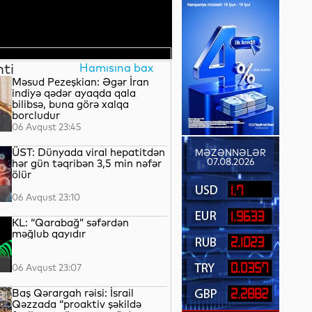
nti
Hamısına bax
Məsud Pezeşkian: Əgər İran
indiyə qədər ayaqda qala
bilibsə, buna görə xalqa
borcludur
06 Avqust 23:45
ÜST: Dünyada viral hepatitdən
MƏZƏNNƏLƏR
07.08.2026
hər gün təqribən 3,5 min nəfər
ölür
1.7
06 Avqust 23:10
1.9633
KL: “Qarabağ” səfərdən
məğlub qayıdır
2.1023
0.0357
06 Avqust 23:07
Baş Qərargah rəisi: İsrail
2.2882
Qəzzada “proaktiv şəkildə