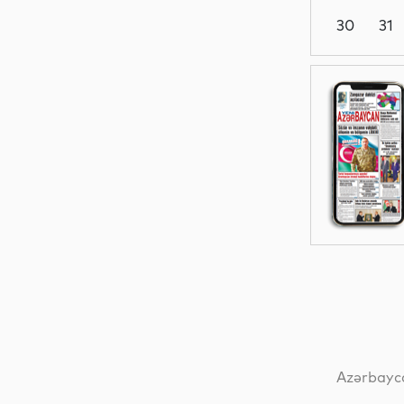
30
31
Siyasət
Dünya
Dünya
Dünya
Azərbayca