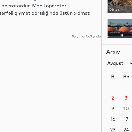
il operatordur. Mobil operator
Dünya
ərfəli qiymət qarşılığında üstün xidmət
Baxılıb: 567 dəfə
Dünya
Arxiv
Dünya
B
Be
2
3
Dünya
9
10
16
17
Siyasət
23
24