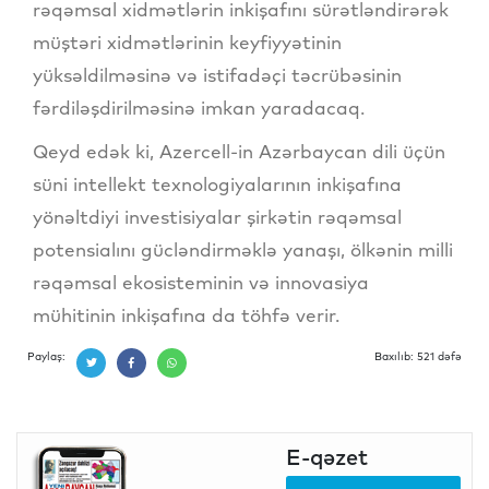
rəqəmsal xidmətlərin inkişafını sürətləndirərək
müştəri xidmətlərinin keyfiyyətinin
yüksəldilməsinə və istifadəçi təcrübəsinin
fərdiləşdirilməsinə imkan yaradacaq.
Qeyd edək ki, Azercell-in Azərbaycan dili üçün
süni intellekt texnologiyalarının inkişafına
yönəltdiyi investisiyalar şirkətin rəqəmsal
potensialını gücləndirməklə yanaşı, ölkənin milli
rəqəmsal ekosisteminin və innovasiya
mühitinin inkişafına da töhfə verir.
Paylaş:
Baxılıb: 521 dəfə
E-qəzet