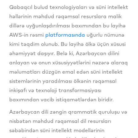
Qabaqcıl bulud texnologiyaları və süni intellekt
həllərinin məhdud rəqəmsal resurslara malik
dillərə uyğunlaşdırılması baxımından bu layihə
AWS-in rəsmi
platformasında
uğurlu nümunə
kimi təqdim olunub. Bu layihə ölkə üçün xüsusi
əhəmiyyət daşıyır. Belə ki, Azərbaycan dilini
anlayan və onun xüsusiyyətlərini nəzərə alaraq
məlumatları düzgün emal edən süni intellekt
sistemlərinin yaradılması ölkənin rəqəmsal
inkişafı və texnoloji transformasiyası
baxımından vacib istiqamətlərdən biridir.
Azərbaycan dili zəngin qrammatik quruluşu və
nisbətən məhdud rəqəmsal dil resursları
səbəbindən süni intellekt modellərinin