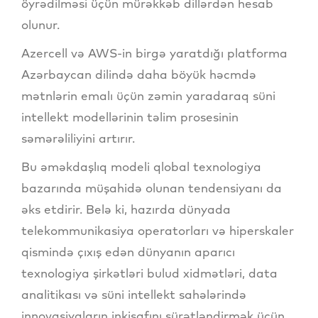
öyrədilməsi üçün mürəkkəb dillərdən hesab
olunur.
Azercell və AWS-in birgə yaratdığı platforma
Azərbaycan dilində daha böyük həcmdə
mətnlərin emalı üçün zəmin yaradaraq süni
intellekt modellərinin təlim prosesinin
səmərəliliyini artırır.
Bu əməkdaşlıq modeli qlobal texnologiya
bazarında müşahidə olunan tendensiyanı da
əks etdirir. Belə ki, hazırda dünyada
telekommunikasiya operatorları və hiperskaler
qismində çıxış edən dünyanın aparıcı
texnologiya şirkətləri bulud xidmətləri, data
analitikası və süni intellekt sahələrində
innovasiyaların inkişafını sürətləndirmək üçün