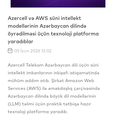
Azercell və AWS süni intellekt
modellərinin Azərbaycan dilində
öyrədilməsi üçün texnoloji platforma
yaradıblar
05 İyun 2026 12:02
Azercell Telekom Azərbaycan dili üçün süni
intellekt imkanlarının inkişafı istiqamətində
mühüm addım atıb. Şirkət Amazon Web
Services (AWS) ilə əməkdaşlıq çərçivəsində
Azərbaycan dilində böyük dil modellərinin
(LLM) təlimi üçün praktik tətbiqə hazır
texnoloji platforma yaradıb.