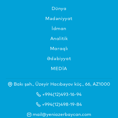
Dünya
Mədəniyyat
İdman
Analitik
Maraqlı
Ədəbiyyat
MEDİA
Bakı şəh., Üzeyir Hacıbəyov küç., 66, AZ1000
+994(12)493-16-94
+994(12)498-19-84
mail@yeniazerbaycan.com