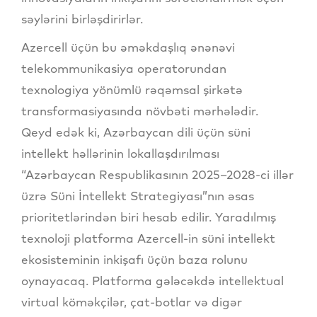
səylərini birləşdirirlər.
Azercell üçün bu əməkdaşlıq ənənəvi
telekommunikasiya operatorundan
texnologiya yönümlü rəqəmsal şirkətə
transformasiyasında növbəti mərhələdir.
Qeyd edək ki, Azərbaycan dili üçün süni
intellekt həllərinin lokallaşdırılması
“Azərbaycan Respublikasının 2025–2028-ci illər
üzrə Süni İntellekt Strategiyası”nın əsas
prioritetlərindən biri hesab edilir. Yaradılmış
texnoloji platforma Azercell-in süni intellekt
ekosisteminin inkişafı üçün baza rolunu
oynayacaq. Platforma gələcəkdə intellektual
virtual köməkçilər, çat-botlar və digər