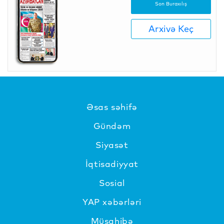
Son Buraxılış
Arxivə Keç
Əsas səhifə
Gündəm
Siyasət
İqtisadiyyat
Sosial
YAP xəbərləri
Müsahibə