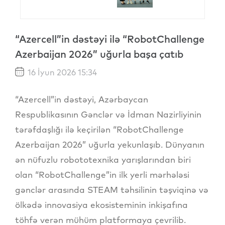
“Azercell”in dəstəyi ilə “RobotChallenge
Azerbaijan 2026” uğurla başa çatıb
16 İyun 2026 15:34
“Azercell”in dəstəyi, Azərbaycan
Respublikasının Gənclər və İdman Nazirliyinin
tərəfdaşlığı ilə keçirilən “RobotChallenge
Azerbaijan 2026” uğurla yekunlaşıb. Dünyanın
ən nüfuzlu robototexnika yarışlarından biri
olan “RobotChallenge”in ilk yerli mərhələsi
gənclər arasında STEAM təhsilinin təşviqinə və
ölkədə innovasiya ekosisteminin inkişafına
töhfə verən mühüm platformaya çevrilib.