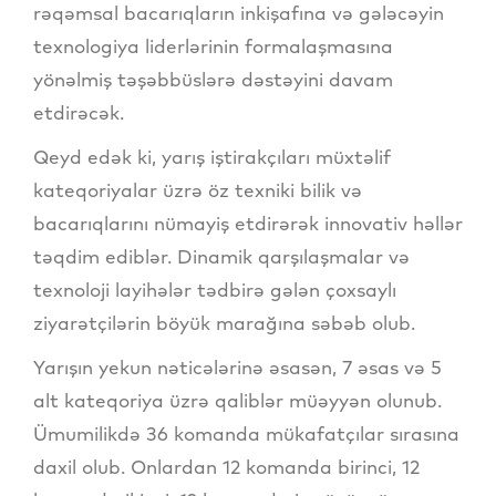
rəqəmsal bacarıqların inkişafına və gələcəyin
texnologiya liderlərinin formalaşmasına
yönəlmiş təşəbbüslərə dəstəyini davam
etdirəcək.
Qeyd edək ki, yarış iştirakçıları müxtəlif
kateqoriyalar üzrə öz texniki bilik və
bacarıqlarını nümayiş etdirərək innovativ həllər
təqdim ediblər. Dinamik qarşılaşmalar və
texnoloji layihələr tədbirə gələn çoxsaylı
ziyarətçilərin böyük marağına səbəb olub.
Yarışın yekun nəticələrinə əsasən, 7 əsas və 5
alt kateqoriya üzrə qaliblər müəyyən olunub.
Ümumilikdə 36 komanda mükafatçılar sırasına
daxil olub. Onlardan 12 komanda birinci, 12