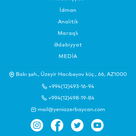
İdman
Analitik
Maraqlı
Ədəbiyyat
MEDİA
Bakı şəh., Üzeyir Hacıbəyov küç., 66, AZ1000
+994(12)493-16-94
+994(12)498-19-84
mail@yeniazerbaycan.com