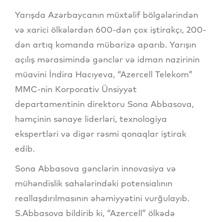
Yarışda Azərbaycanın müxtəlif bölgələrindən
və xarici ölkələrdən 600-dən çox iştirakçı, 200-
dən artıq komanda mübarizə aparıb. Yarışın
açılış mərasimində gənclər və idman nazirinin
müavini İndira Hacıyeva, “Azercell Telekom”
MMC-nin Korporativ Ünsiyyət
departamentinin direktoru Sona Abbasova,
həmçinin sənaye liderləri, texnologiya
ekspertləri və digər rəsmi qonaqlar iştirak
edib.
Sona Abbasova gənclərin innovasiya və
mühəndislik sahələrindəki potensialının
reallaşdırılmasının əhəmiyyətini vurğulayıb.
S.Abbasova bildirib ki, “Azercell” ölkədə