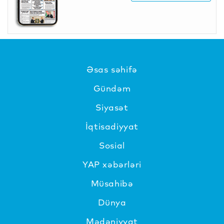
Əsas səhifə
Gündəm
Siyasət
İqtisadiyyat
Sosial
YAP xəbərləri
Müsahibə
Dünya
Mədəniyyat