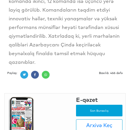
komanda ikinci, 12 komanda isə üçüncü yerə
layiq görülüb. Komandaların təqdim etdiyi
innovativ həllər, texniki yanaşmalar və yüksək
performans münsiflər heyəti tərəfindən xüsusi
qiymətləndirilib. Xatırladaq ki, yerli mərhələnin
qalibləri Azərbaycanı Çində keçiriləcək
beynəlxalq finalda təmsil etmək hüququ
qazanıblar.
Paylaş:
Baxılıb: 466 dəfə
E-qəzet
Son Buraxılış
Arxivə Keç