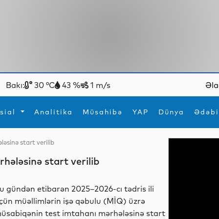
Bakı:
30 °C
43 %
1 m/s
Əla
sial
Analitika
Müsahibə
YAP
Dünya
Ədəbi
sinə start verilib
ya
İdman
Maraqlı
ələsinə start verilib
İdman
Yeni texnologiyalar
u gündən etibarən 2025–2026-cı tədris ili
çün müəllimlərin işə qəbulu (MİQ) üzrə
üsabiqənin test imtahanı mərhələsinə start