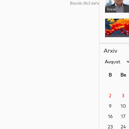
Baxılıb: 843 dəfə
Sosial
Dünya
Arxiv
Maraqlı
B
Be
2
3
Maraqlı
9
10
16
17
Analitik
23
24