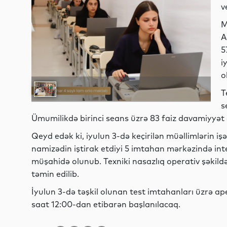
v
M
A
5
i
o
T
s
Ümumilikdə birinci seans üzrə 83 faiz davamiyyət 
Qeyd edək ki, iyulun 3-də keçirilən müəllimlərin i
namizədin iştirak etdiyi 5 imtahan mərkəzində int
müşahidə olunub. Texniki nasazlıq operativ şəkildə 
təmin edilib.
İyulun 3-də təşkil olunan test imtahanları üzrə ap
saat 12:00-dan etibarən başlanılacaq.