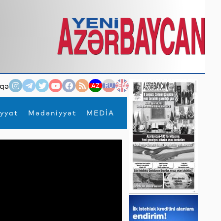
qə
AZ
RU
EN
yyat
Mədəniyyət
MEDİA
×