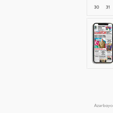
30
31
Siyasət
Siyasət
Siyasət
Dünya
Azərbayca