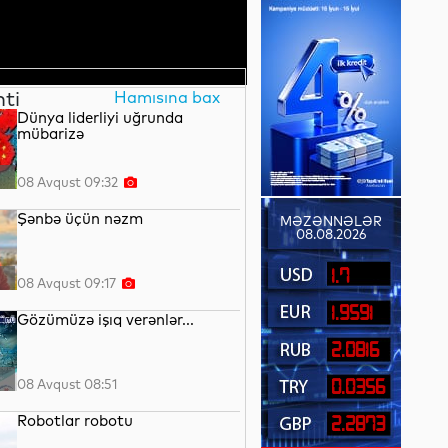
nti
Hamısına bax
Dünya liderliyi uğrunda
mübarizə
08 Avqust 09:32
Şənbə üçün nəzm
MƏZƏNNƏLƏR
08.08.2026
1.7
08 Avqust 09:17
1.9591
Gözümüzə işıq verənlər...
2.0816
08 Avqust 08:51
0.0356
Robotlar robotu
2.2873