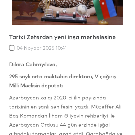
Tarixi Zəfərdən yeni inşa mərhələsinə
04 Noyabr 2025 10:41
Dila
rə Cəbrayılova,
295 saylı orta məktəbin direktoru, V çağırış
Milli Məclisin deputatı
Azərbaycan xalqı 2020-ci ilin payızında
tarixinin ən şanlı səhifəsini yazdı. Müzəffər Ali
Baş Komandan İlham Əliyevin rəhbərliyi ilə
Azərbaycan Ordusu 44 gün ərzində işğal
altındakı torpaqları azad etdi. Qarabağda və