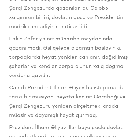
Şərqi Zəngəzurda qazanılan bu Qələbə
xalqımızın birliyi, dövlətin gücü və Prezidentin
müdrik rəhbərliyinin nəticəsi idi.
Lakin Zəfər yalnız müharibə meydanında
qazanılmadı. Əsl qələbə o zaman başlayır ki,
torpaqlarda həyat yenidən canlanır, dağıdılmış
şəhərlər və kəndlər bərpa olunur, xalq doğma
yurduna qayıdır.
Cənab Prezident İlham Əliyev bu istiqamətdə
tarixi bir missiyanı həyata keçirir: Qarabağı və
Şərqi Zəngəzuru yenidən dirçəltmək, orada
müasir və dayanıqlı həyat qurmaq.
Prezident İlham Əliyev illər boyu güclü dövlət
və qüdrətli ordu quruculuğunu ölkənin əsas