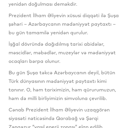
yenidən doğulması deməkdir.
Prezident İlham Əliyevin xüsusi diqqəti ilə Şuşa
şəhəri – Azərbaycanın mədəniyyət paytaxtı –
bu gün tamamilə yenidən qurulur.
İşğal dövründə dağıdılmış tarixi abidələr,
məscidlər, məbədlər, muzeylər və mədəniyyət
ocaqları bərpa olunur.
Bu gün Şuşa təkcə Azərbaycanın deyil, bütün
Türk dünyasının mədəniyyət paytaxtı kimi
tanınır. O, həm tariximizin, həm qürurumuzun,
həm də milli birliyimizin simvoluna çevrilib.
Cənab Prezident İlham Əliyevin uzaqgörən
siyasəti nəticəsində Qarabağ və Şərqi
Zəngəzur “yaşıl enerji zonası” elan edilib.