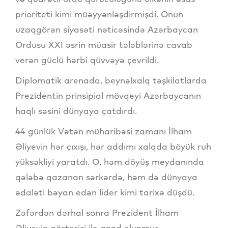
prioriteti kimi müəyyənləşdirmişdi. Onun
uzaqgörən siyasəti nəticəsində Azərbaycan
Ordusu XXI əsrin müasir tələblərinə cavab
verən güclü hərbi qüvvəyə çevrildi.
Diplomatik arenada, beynəlxalq təşkilatlarda
Prezidentin prinsipial mövqeyi Azərbaycanın
haqlı səsini dünyaya çatdırdı.
44 günlük Vətən müharibəsi zamanı İlham
Əliyevin hər çıxışı, hər addımı xalqda böyük ruh
yüksəkliyi yaratdı. O, həm döyüş meydanında
qələbə qazanan sərkərdə, həm də dünyaya
ədaləti bəyan edən lider kimi tarixə düşdü.
Zəfərdən dərhal sonra Prezident İlham
Əliyevin göstərişi ilə azad olunmuş