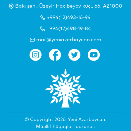
Bakı şəh., Üzeyir Hacıbəyov küç., 66, AZ1000
+994(12)493-16-94
+994(12)498-19-84
mail@yeniazerbaycan.com
© Copyright 2026.
Yeni Azərbaycan
.
Müəllif hüquqları qorunur.