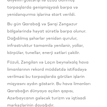
torpaqlarda genişmiqyaslı bərpa və
yenidənqurma işlərinə start verildi.
Bu gün Qarabağ və Şərqi Zəngəzur
bölgələrində həyat sürətlə bərpa olunur.
Dağıdılmış şəhərlər yenidən qurulur,
infrastruktur tamamilə yenilənir, yollar,
körpülər, tunellər, enerji xətləri çəkilir.
Füzuli, Zəngilan və Laçın beynəlxalq hava
limanlarının rekord müddətdə istifadəyə
verilməsi bu torpaqlarda görülən işlərin
miqyasını aydın göstərir. Bu hava limanları
Qarabağın dünyaya açılan qapısı,
Azərbaycanın gələcək turizm və iqtisadi
mərkəzlərinin dayağıdır.