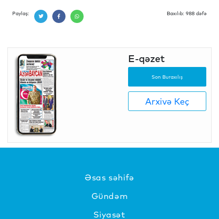
Paylaş:
Baxılıb: 988 dəfə
E-qəzet
Son Buraxılış
Arxivə Keç
Əsas səhifə
Gündəm
Siyasət