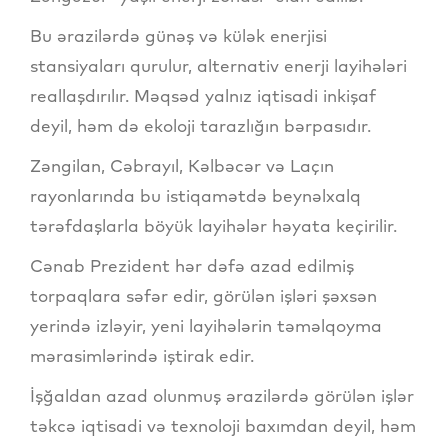
Bu ərazilərdə günəş və külək enerjisi
stansiyaları qurulur, alternativ enerji layihələri
reallaşdırılır. Məqsəd yalnız iqtisadi inkişaf
deyil, həm də ekoloji tarazlığın bərpasıdır.
Zəngilan, Cəbrayıl, Kəlbəcər və Laçın
rayonlarında bu istiqamətdə beynəlxalq
tərəfdaşlarla böyük layihələr həyata keçirilir.
Cənab Prezident hər dəfə azad edilmiş
torpaqlara səfər edir, görülən işləri şəxsən
yerində izləyir, yeni layihələrin təməlqoyma
mərasimlərində iştirak edir.
İşğaldan azad olunmuş ərazilərdə görülən işlər
təkcə iqtisadi və texnoloji baxımdan deyil, həm