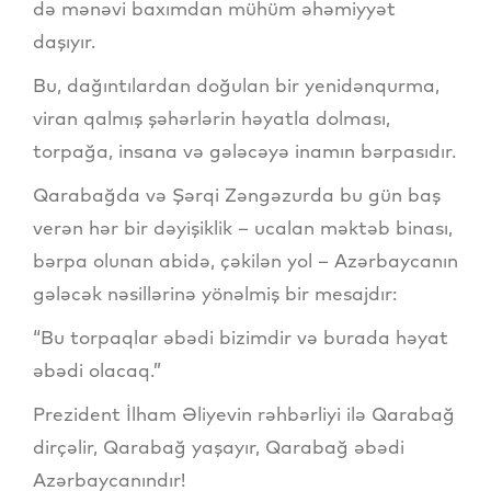
də mənəvi baxımdan mühüm əhəmiyyət
daşıyır.
Bu, dağıntılardan doğulan bir yenidənqurma,
viran qalmış şəhərlərin həyatla dolması,
torpağa, insana və gələcəyə inamın bərpasıdır.
Qarabağda və Şərqi Zəngəzurda bu gün baş
verən hər bir dəyişiklik – ucalan məktəb binası,
bərpa olunan abidə, çəkilən yol – Azərbaycanın
gələcək nəsillərinə yönəlmiş bir mesajdır:
“Bu torpaqlar əbədi bizimdir və burada həyat
əbədi olacaq.”
Prezident İlham Əliyevin rəhbərliyi ilə Qarabağ
dirçəlir, Qarabağ yaşayır, Qarabağ əbədi
Azərbaycanındır!