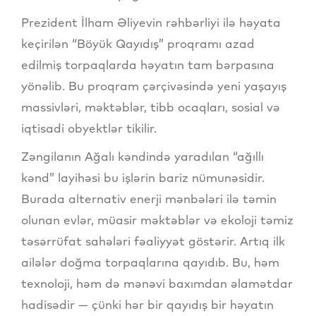
Prezident İlham Əliyevin rəhbərliyi ilə həyata
keçirilən “Böyük Qayıdış” proqramı azad
edilmiş torpaqlarda həyatın tam bərpasına
yönəlib. Bu proqram çərçivəsində yeni yaşayış
massivləri, məktəblər, tibb ocaqları, sosial və
iqtisadi obyektlər tikilir.
Zəngilanın Ağalı kəndində yaradılan “ağıllı
kənd” layihəsi bu işlərin bariz nümunəsidir.
Burada alternativ enerji mənbələri ilə təmin
olunan evlər, müasir məktəblər və ekoloji təmiz
təsərrüfat sahələri fəaliyyət göstərir. Artıq ilk
ailələr doğma torpaqlarına qayıdıb. Bu, həm
texnoloji, həm də mənəvi baxımdan əlamətdar
hadisədir — çünki hər bir qayıdış bir həyatın