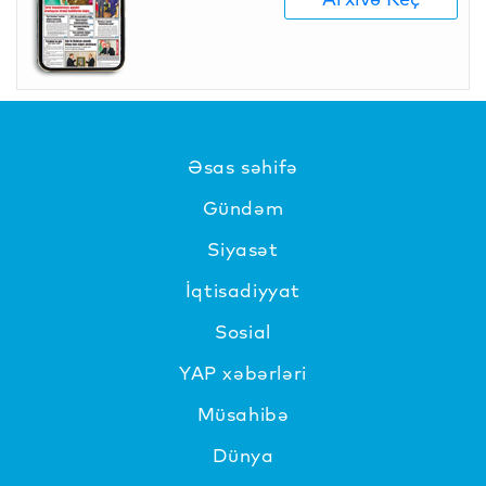
Əsas səhifə
Gündəm
Siyasət
İqtisadiyyat
Sosial
YAP xəbərləri
Müsahibə
Dünya