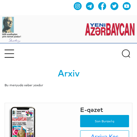
Arxiv
Bu menyuda xəbər yoxdur
E-qəzet
Son Buraxılış
Arxivə Keç