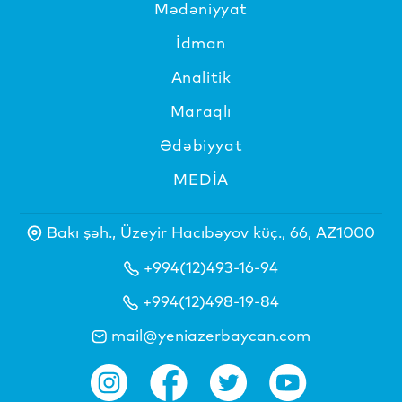
Mədəniyyat
İdman
Analitik
Maraqlı
Ədəbiyyat
MEDİA
Bakı şəh., Üzeyir Hacıbəyov küç., 66, AZ1000
+994(12)493-16-94
+994(12)498-19-84
mail@yeniazerbaycan.com