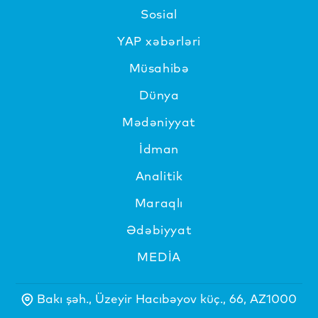
Sosial
YAP xəbərləri
Müsahibə
Dünya
Mədəniyyat
İdman
Analitik
Maraqlı
Ədəbiyyat
MEDİA
Bakı şəh., Üzeyir Hacıbəyov küç., 66, AZ1000