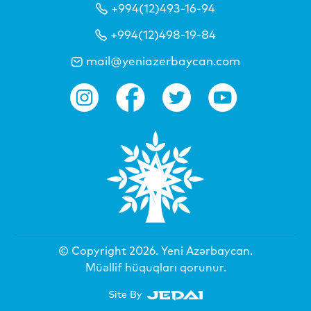
+994(12)493-16-94
+994(12)498-19-84
mail@yeniazerbaycan.com
© Copyright 2026.
Yeni Azərbaycan
.
Müəllif hüquqları qorunur.
Site By