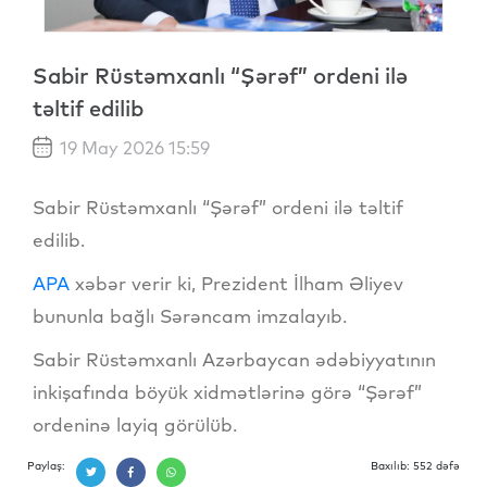
Sabir Rüstəmxanlı “Şərəf” ordeni ilə
təltif edilib
19 May 2026 15:59
Sabir Rüstəmxanlı “Şərəf” ordeni ilə təltif
edilib.
APA
xəbər verir ki, Prezident İlham Əliyev
bununla bağlı Sərəncam imzalayıb.
Sabir Rüstəmxanlı Azərbaycan ədəbiyyatının
inkişafında böyük xidmətlərinə görə “Şərəf”
ordeninə layiq görülüb.
Paylaş:
Baxılıb: 552 dəfə