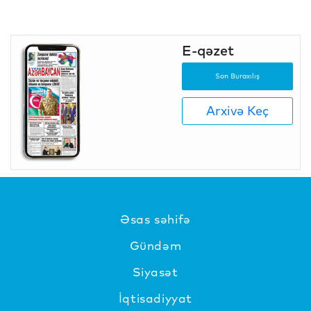
E-qəzet
Son Buraxılış
Arxivə Keç
Əsas səhifə
Gündəm
Siyasət
İqtisadiyyat