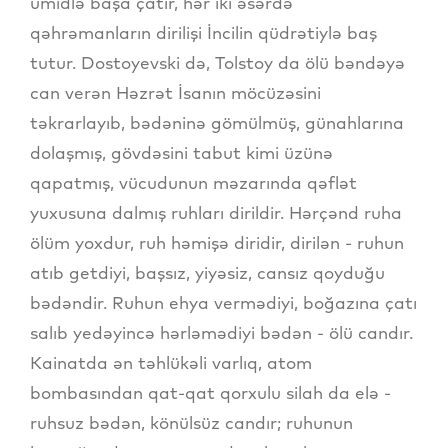
ümidlə başa çatır, hər iki əsərdə
qəhrəmanların dirilişi İncilin qüdrətiylə baş
tutur. Dostoyevski də, Tolstoy da ölü bəndəyə
can verən Həzrət İsanın möcüzəsini
təkrarlayıb, bədəninə gömülmüş, günahlarına
dolaşmış, gövdəsini tabut kimi üzünə
qapatmış, vücudunun məzarında qəflət
yuxusuna dalmış ruhları dirildir. Hərçənd ruha
ölüm yoxdur, ruh həmişə diridir, dirilən - ruhun
atıb getdiyi, başsız, yiyəsiz, cansız qoyduğu
bədəndir. Ruhun ehya vermədiyi, boğazına çatı
salıb yedəyincə hərləmədiyi bədən - ölü candır.
Kainatda ən təhlükəli varlıq, atom
bombasından qat-qat qorxulu silah da elə -
ruhsuz bədən, könülsüz candır; ruhunun