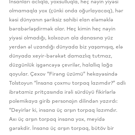
İnsanları aclıqla, yoxsulluqla, heç nəyin yiyəsi
olmamaqla yox (çünki onda oğurlayacaq), hər
kəsi dünyanın şəriksiz sahibi elan eləməklə
bərabərləşdirmək olar. Heç kimin heç nəyin
yiyəsi olmadığı, kolxozun ala danasına yüz
yerdən əl uzandığı dünyada biz yaşamışıq, elə
dünyada xeyir-bərəkət damazlıq tutmaz,
düzgünlük işgəncəyə çevrilər, halallıq lağa
qoyular. Çexov “Firəng üzümü” hekayəsində
Tolstoyun “İnsana çoxmu torpaq lazımdır?” adlı
ibrətamiz pritçasında irəli sürdüyü fikirlərlə
polemikaya girib personajın dilindən yazırdı:
“Deyirlər ki, insana üç arşın torpaq lazımdır.
Axı üç arşın torpaq insana yox, meyidə
gərəkdir. İnsana üç arşın torpaq, bütöv bir