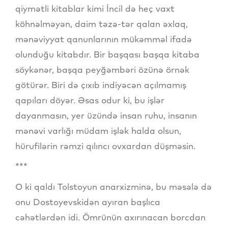
qiymətli kitablar kimi İncil də heç vaxt
köhnəlməyən, daim təzə-tər qalan əxlaq,
mənəviyyat qanunlarının mükəmməl ifadə
olunduğu kitabdır. Bir başqası başqa kitaba
söykənər, başqa peyğəmbəri özünə örnək
götürər. Biri də çıxıb indiyəcən açılmamış
qapıları döyər. Əsas odur ki, bu işlər
dayanmasın, yer üzündə insan ruhu, insanın
mənəvi varlığı müdam işlək halda olsun,
hürufilərin rəmzi qılıncı ovxardan düşməsin.
***
O ki qaldı Tolstoyun anarxizminə, bu məsələ də
onu Dostoyevskidən ayıran başlıca
cəhətlərdən idi. Ömrünün axırınacan borcdan