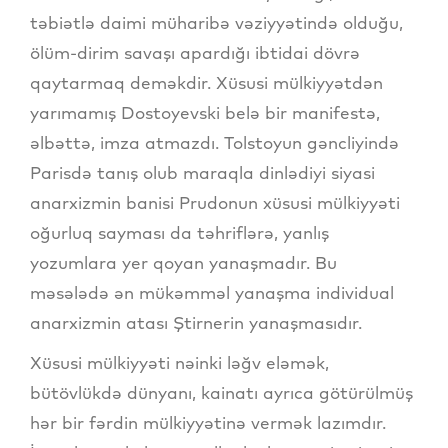
təbiətlə daimi müharibə vəziyyətində olduğu,
ölüm-dirim savaşı apardığı ibtidai dövrə
qaytarmaq deməkdir. Xüsusi mülkiyyətdən
yarımamış Dostoyevski belə bir manifestə,
əlbəttə, imza atmazdı. Tolstoyun gəncliyində
Parisdə tanış olub maraqla dinlədiyi siyasi
anarxizmin banisi Prudonun xüsusi mülkiyyəti
oğurluq sayması da təhriflərə, yanlış
yozumlara yer qoyan yanaşmadır. Bu
məsələdə ən mükəmməl yanaşma individual
anarxizmin atası Ştirnerin yanaşmasıdır.
Xüsusi mülkiyyəti nəinki ləğv eləmək,
bütövlükdə dünyanı, kainatı ayrıca götürülmüş
hər bir fərdin mülkiyyətinə vermək lazımdır.