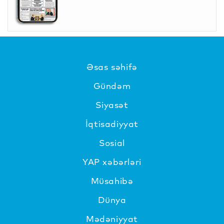
Əsas səhifə
Gündəm
Siyasət
İqtisadiyyat
Sosial
YAP xəbərləri
Müsahibə
Dünya
Mədəniyyat