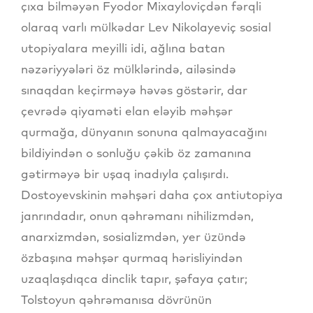
çıxa bilməyən Fyodor Mixayloviçdən fərqli
olaraq varlı mülkədar Lev Nikolayeviç sosial
utopiyalara meyilli idi, ağlına batan
nəzəriyyələri öz mülklərində, ailəsində
sınaqdan keçirməyə həvəs göstərir, dar
çevrədə qiyaməti elan eləyib məhşər
qurmağa, dünyanın sonuna qalmayacağını
bildiyindən o sonluğu çəkib öz zamanına
gətirməyə bir uşaq inadıyla çalışırdı.
Dostoyevskinin məhşəri daha çox antiutopiya
janrındadır, onun qəhrəmanı nihilizmdən,
anarxizmdən, sosializmdən, yer üzündə
özbaşına məhşər qurmaq hərisliyindən
uzaqlaşdıqca dinclik tapır, şəfaya çatır;
Tolstoyun qəhrəmanısa dövrünün