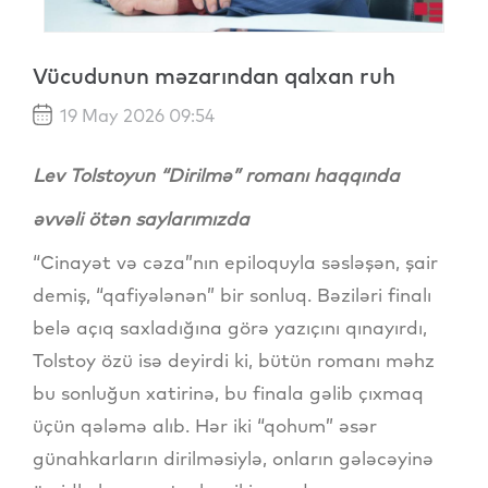
Vücudunun məzarından qalxan ruh
19 May 2026 09:54
Lev Tolstoyun “Dirilmə” romanı haqqında
əvvəli ötən saylarımızda
“Cinayət və cəza”nın epiloquyla səsləşən, şair
demiş, “qafiyələnən” bir sonluq. Bəziləri finalı
belə açıq saxladığına görə yazıçını qınayırdı,
Tolstoy özü isə deyirdi ki, bütün romanı məhz
bu sonluğun xatirinə, bu finala gəlib çıxmaq
üçün qələmə alıb. Hər iki “qohum” əsər
günahkarların dirilməsiylə, onların gələcəyinə