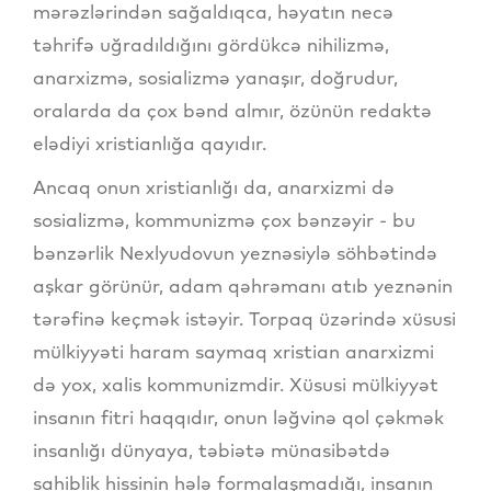
mərəzlərindən sağaldıqca, həyatın necə
təhrifə uğradıldığını gördükcə nihilizmə,
anarxizmə, sosializmə yanaşır, doğrudur,
oralarda da çox bənd almır, özünün redaktə
elədiyi xristianlığa qayıdır.
Ancaq onun xristianlığı da, anarxizmi də
sosializmə, kommunizmə çox bənzəyir - bu
bənzərlik Nexlyudovun yeznəsiylə söhbətində
aşkar görünür, adam qəhrəmanı atıb yeznənin
tərəfinə keçmək istəyir. Torpaq üzərində xüsusi
mülkiyyəti haram saymaq xristian anarxizmi
də yox, xalis kommunizmdir. Xüsusi mülkiyyət
insanın fitri haqqıdır, onun ləğvinə qol çəkmək
insanlığı dünyaya, təbiətə münasibətdə
sahiblik hissinin hələ formalaşmadığı, insanın