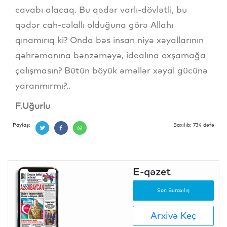
cavabı alacaq. Bu qədər varlı-dövlətli, bu
qədər cah-cəlallı olduğuna görə Allahı
qınamırıq ki? Onda bəs insan niyə xəyallarının
qəhrəmanına bənzəməyə, idealına oxşamağa
çalışmasın? Bütün böyük əməllər xəyal gücünə
yaranmırmı?..
F.Uğurlu
Paylaş:
Baxılıb: 734 dəfə
E-qəzet
Son Buraxılış
Arxivə Keç