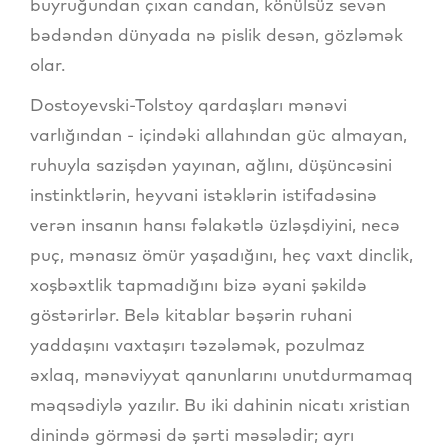
buyruğundan çıxan candan, könülsüz sevən
bədəndən dünyada nə pislik desən, gözləmək
olar.
Dostoyevski-Tolstoy qardaşları mənəvi
varlığından - içindəki allahından güc almayan,
ruhuyla sazişdən yayınan, ağlını, düşüncəsini
instinktlərin, heyvani istəklərin istifadəsinə
verən insanın hansı fəlakətlə üzləşdiyini, necə
puç, mənasız ömür yaşadığını, heç vaxt dinclik,
xoşbəxtlik tapmadığını bizə əyani şəkildə
göstərirlər. Belə kitablar bəşərin ruhani
yaddaşını vaxtaşırı təzələmək, pozulmaz
əxlaq, mənəviyyat qanunlarını unutdurmamaq
məqsədiylə yazılır. Bu iki dahinin nicatı xristian
dinində görməsi də şərti məsələdir; ayrı