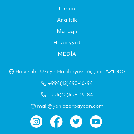
İdman
Analitik
Maraqlı
Ədəbiyyat
MEDİA
Bakı şəh., Üzeyir Hacıbəyov küç., 66, AZ1000
+994(12)493-16-94
+994(12)498-19-84
mail@yeniazerbaycan.com