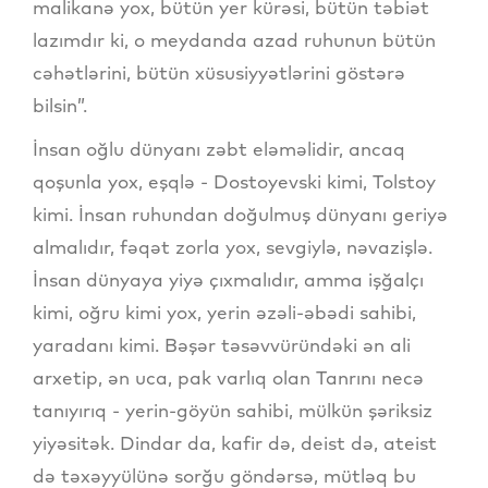
malikanə yox, bütün yer kürəsi, bütün təbiət
lazımdır ki, o meydanda azad ruhunun bütün
cəhətlərini, bütün xüsusiyyətlərini göstərə
bilsin”.
İnsan oğlu dünyanı zəbt eləməlidir, ancaq
qoşunla yox, eşqlə - Dostoyevski kimi, Tolstoy
kimi. İnsan ruhundan doğulmuş dünyanı geriyə
almalıdır, fəqət zorla yox, sevgiylə, nəvazişlə.
İnsan dünyaya yiyə çıxmalıdır, amma işğalçı
kimi, oğru kimi yox, yerin əzəli-əbədi sahibi,
yaradanı kimi. Bəşər təsəvvüründəki ən ali
arxetip, ən uca, pak varlıq olan Tanrını necə
tanıyırıq - yerin-göyün sahibi, mülkün şəriksiz
yiyəsitək. Dindar da, kafir də, deist də, ateist
də təxəyyülünə sorğu göndərsə, mütləq bu