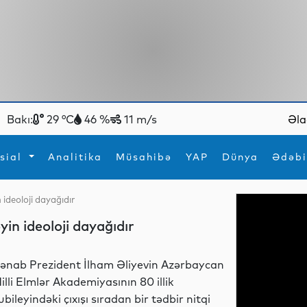
Bakı:
29 °C
46 %
11 m/s
Əla
sial
Analitika
Müsahibə
YAP
Dünya
Ədəbi
 ideoloji dayağıdır
ya
İdman
Maraqlı
yin ideoloji dayağıdır
İdman
Yeni texnologiyalar
ənab Prezident İlham Əliyevin Azərbaycan
illi Elmlər Akademiyasının 80 illik
ubileyindəki çıxışı sıradan bir tədbir nitqi