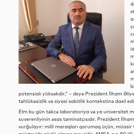
d
s
a
ç
c
m
i
m
k
ə
m
b
potensialı yüksəkdir,” – deyə Prezident İlham Əliyev
təhlükəsizlik və siyasi sabitlik kontekstinə daxil edi
Elm bu gün təkcə laboratoriya və ya universitet müh
suverenliyinin əsas təminatçısıdır. Prezident İlham 
vurğulayır: milli maraqları qorumaq üçün, müasir t