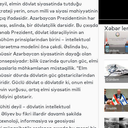
eyil, elmin dövlət siyasətində tutduğu
trateji yerin, onun milli və siyasi mahiyyətinin
çıq ifadəsidir. Azərbaycan Prezidentinin hər
ıxışı, əslində, bir dövlətçilik dərsidir. Bu çıxışda
Xəbər le
ənab Prezident, dövlət idarəçiliyinin ən
ühüm prinsiplərindən birini – intellektual
darəetmə modelini önə çəkdi. Əslində bu,
Gündəm
üasir Azərbaycan siyasətinin dayağı olan
onsepsiyadır: bilik üzərində qurulan güc, elmi
saslarla möhkəmlənən müstəqillik. “Elm
üasir dövrdə dövlətin güc göstəricilərindən
Gündəm
iridir. Güclü dövlət o dövlətdir ki, onun elmi
in vurğusu, artıq elmi siyasətin milli
ldiyini göstərir.
iti deyil – dövlətin intellektual
Analitik
Əliyev bu fikri illərdir davamlı şəkildə
exnoloji, informasiya və geosiyasi