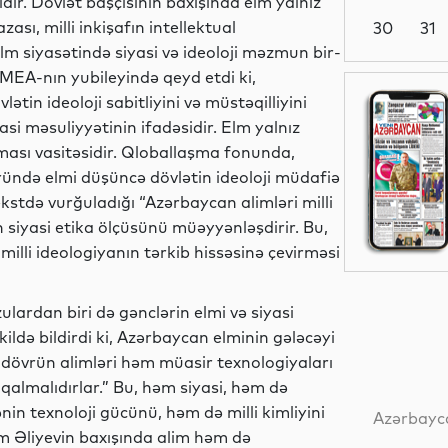
ir. Dövlət başçısının baxışında elm yalnız
ası, milli inkişafın intellektual
30
31
elm siyasətində siyasi və ideoloji məzmun bir-
MEA-nın yubileyində qeyd etdi ki,
Dünya
tin ideoloji sabitliyini və müstəqilliyini
asi məsuliyyətinin ifadəsidir. Elm yalnız
nması vasitəsidir. Qloballaşma fonunda,
ründə elmi düşüncə dövlətin ideoloji müdafiə
Dünya
kstdə vurğuladığı “Azərbaycan alimləri milli
in siyasi etika ölçüsünü müəyyənləşdirir. Bu,
illi ideologiyanın tərkib hissəsinə çevirməsi
Dünya
lardan biri də gənclərin elmi və siyasi
kildə bildirdi ki, Azərbaycan elminin gələcəyi
ni dövrün alimləri həm müasir texnologiyaları
qalmalıdırlar.” Bu, həm siyasi, həm də
YAP xəbərləri
in texnoloji gücünü, həm də milli kimliyini
Azərbayca
m Əliyevin baxışında alim həm də