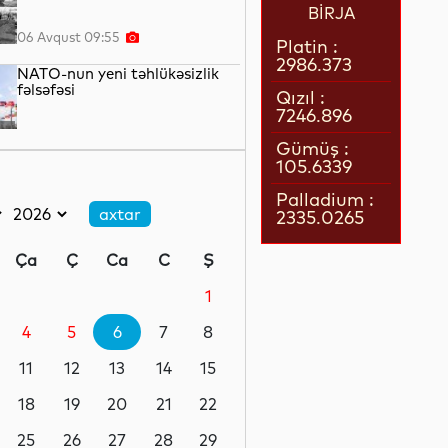
BİRJA
06 Avqust 09:55
Platin :
2986.373
NATO-nun yeni təhlükəsizlik
fəlsəfəsi
Qızıl :
7246.896
06 Avqust 09:40
Gümüş :
105.6339
Büstü də tarix yazan şairə...
Palladium :
2335.0265
06 Avqust 09:20
Ça
Ç
Ca
C
Ş
Vətənlə bağları
möhkəmləndirən layihə
1
4
5
6
7
8
06 Avqust 09:05
11
12
13
14
15
Media: Nəhəng neft
şirkətlərinin rüblük mənfəəti 93
18
19
20
21
22
milyard dolları ötüb
25
26
27
28
29
05 Avqust 23:51