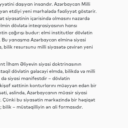
iyyətini daşıyan insandır. Azərbaycan Milli
n etdiyi yeni mərhələdə fəaliyyət göstərir.
İdman
t siyasətinin içərisində olmasını nəzərdə
elmin dövlətə inteqrasiyasının hansı
tin çağırışı budur: elmi institutlar dövlətin
dir. Bu yanaşma Azərbaycan elminə siyasi
Dünya
 bilik resursunu milli siyasətə çevirən yeni
nt İlham Əliyevin siyasi doktrinasının
qil dövlətin gələcəyi elmdə, bilikdə və milli
İqtisadiyyat
m də siyasi manifestdir – dövlətin
nkişaf xəttinin konturlarını müəyyən edən bir
səti, əslində, Azərbaycanın müasir siyasi
r. Çünki bu siyasətin mərkəzində bir həqiqət
Dünya
 bilik – müstəqilliyin ən ali formasıdır.