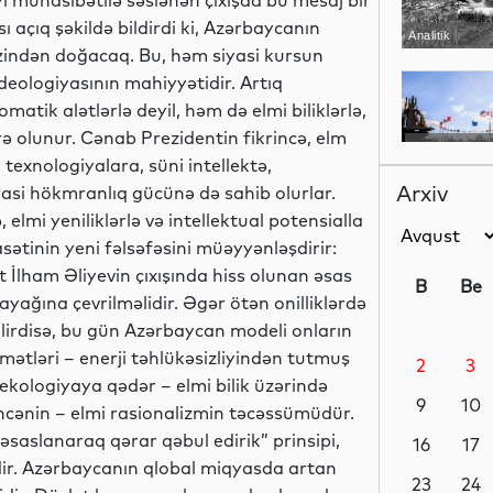
i münasibətilə səslənən çıxışda bu mesaj bir
ı açıq şəkildə bildirdi ki, Azərbaycanın
Analitik
tezindən doğacaq. Bu, həm siyasi kursun
deologiyasının mahiyyətidir. Artıq
matik alətlərlə deyil, həm də elmi biliklərlə,
rə olunur. Cənab Prezidentin fikrincə, elm
Analitik
 texnologiyalara, süni intellektə,
Arxiv
iyasi hökmranlıq gücünə də sahib olurlar.
 elmi yeniliklərlə və intellektual potensialla
sətinin yeni fəlsəfəsini müəyyənləşdirir:
Ədəbiyyat
t İlham Əliyevin çıxışında hiss olunan əsas
B
Be
dayağına çevrilməlidir. Əgər ötən onilliklərdə
dilirdisə, bu gün Azərbaycan modeli onların
qamətləri – enerji təhlükəsizliyindən tutmuş
2
3
MEDİA
kologiyaya qədər – elmi bilik üzərində
9
10
üncənin – elmi rasionalizmin təcəssümüdür.
əsaslanaraq qərar qəbul edirik” prinsipi,
16
17
edir. Azərbaycanın qlobal miqyasda artan
Dünya
23
24