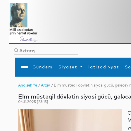
Gündəm
Siyasət
İqtisadiyyat
So
Ana səhifə
/
Arxiv
/ Elm müstəqil dövlətin siyasi gücü, gələcəyin
Ana səhifə
Ədəbiyyat
Siyasət
Sosial
Dün
Elm müstəqil dövlətin siyasi gücü, gələcə
Gündəm
MEDİA
Xarici siyasət
Turizm
İqtisadiyyat
Daxili siyasət
Elm
04.11.2025 [23:15]
YAP
Din
Analitika
Hadisə
C
Mədəniyyət
Diaspor
M
Müsahibə
y