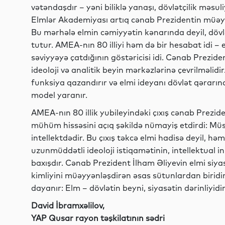
vətəndaşdır – yəni biliklə yanaşı, dövlətçilik məsul
Elmlər Akademiyası artıq cənab Prezidentin müəyyə
Bu mərhələ elmin cəmiyyətin kənarında deyil, dövlə
tutur. AMEA-nın 80 illiyi həm də bir hesabat idi – 
səviyyəyə çatdığının göstəricisi idi. Cənab Preziden
ideoloji və analitik beyin mərkəzlərinə çevrilməli
funksiya qazandırır və elmi ideyanı dövlət qərarına,
model yaranır.
AMEA-nın 80 illik yubileyindəki çıxış cənab Prezide
mühüm hissəsini açıq şəkildə nümayiş etdirdi: Müstə
intellektdədir. Bu çıxış təkcə elmi hadisə deyil, hə
uzunmüddətli ideoloji istiqamətinin, intellektual i
baxışdır. Cənab Prezident İlham Əliyevin elmi siya
kimliyini müəyyənləşdirən əsas sütunlardan biridi
dayanır: Elm – dövlətin beyni, siyasətin dərinliyidir;
David İbramxəlilov,
YAP Qusar rayon təşkilatının sədri