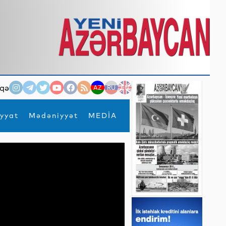
qə
AZ
RU
EN
yyat
Mədəniyyət
MEDİA
×