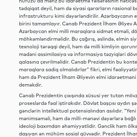
nüfuzu da məhz bu idarəetmə fəlsəfəsinin nəticəsid
tədqiqat deyil, həm də siyasi qərarların rasional baz
infrastrukturu kimi dəyərləndirilir. Azərbaycanın 
birini tamamlayır. Cənab Prezident İlham Əliyev A
Azərbaycan elmi milli maraqlara xidmət etməli, dövlə
möhkəmləndirməlidir. Bu çağırış, əslində, elmin siy
texnoloji tərəqqi deyil, həm də milli kimliyin qoru
mədəni assimilasiya və informasiya təzyiqləri döv
qalasına çevrilməlidir. Cənab Prezidentin bu konte
maraqlara sadiq olmalıdırlar” fikri, elmi fəaliyyət
həm də Prezident İlham Əliyevin elmi idarəetməni m
deməkdir.
Cənab Prezidentin çıxışında xüsusi yer tutan mövzu
proseslərdə fəal iştirakıdır. Dövlət başçısı aydın şə
gənclərin intellektual potensialından asılıdır. “Ye
mənimsəməli, həm də milli-mənəvi dəyərlərə bağlı 
ideoloji baxımdan əhəmiyyətlidir. Gənclik həm ölkən
daşıyan ən mühüm sosial qüvvədir. Prezident İlha