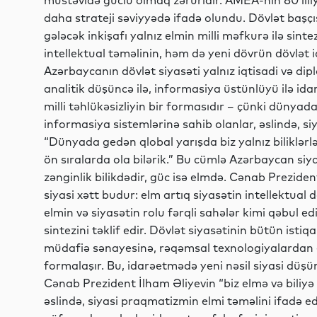
müstəvidə güclü olmaq zəruridir. AMEA-nın 80 illiy
daha strateji səviyyədə ifadə olundu. Dövlət başçıs
gələcək inkişafı yalnız elmin milli məfkurə ilə sin
intellektual təməlinin, həm də yeni dövrün dövlət i
Azərbaycanın dövlət siyasəti yalnız iqtisadi və diplo
analitik düşüncə ilə, informasiya üstünlüyü ilə ida
milli təhlükəsizliyin bir formasıdır – çünki dünyada
informasiya sistemlərinə sahib olanlar, əslində, s
“Dünyada gedən qlobal yarışda biz yalnız biliklərlə,
ön sıralarda ola bilərik.” Bu cümlə Azərbaycan siya
zənginlik bilikdədir, güc isə elmdə. Cənab Preziden
siyasi xətt budur: elm artıq siyasətin intellektual 
elmin və siyasətin rolu fərqli sahələr kimi qəbul e
sintezini təklif edir. Dövlət siyasətinin bütün isti
müdafiə sənayesinə, rəqəmsal texnologiyalardan e
formalaşır. Bu, idarəetmədə yeni nəsil siyasi düş
Cənab Prezident İlham Əliyevin “biz elmə və biliyə 
əslində, siyasi praqmatizmin elmi təməlini ifadə 