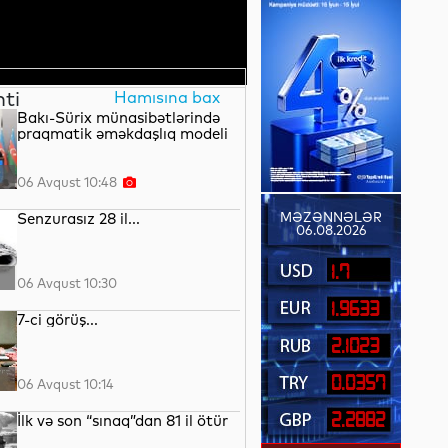
nti
Hamısına bax
Bakı-Sürix münasibətlərində
praqmatik əməkdaşlıq modeli
06 Avqust 10:48
Senzurasız 28 il...
MƏZƏNNƏLƏR
06.08.2026
1.7
06 Avqust 10:30
1.9633
7-ci görüş...
2.1023
0.0357
06 Avqust 10:14
2.2882
İlk və son “sınaq”dan 81 il ötür