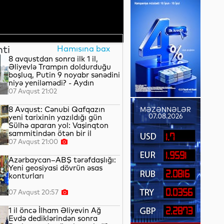
nti
Hamısına bax
8 avqustdan sonra ilk 1 il,
Əliyevlə Trampın doldurduğu
boşluq, Putin 9 noyabr sənədini
niyə yeniləmədi? - Aydın
QULİYEV yazır...
07 Avqust 21:02
8 Avqust: Cənubi Qafqazın
MƏZƏNNƏLƏR
07.08.2026
yeni tarixinin yazıldığı gün
Sülhə aparan yol: Vaşinqton
sammitindən ötən bir il
1.7
07 Avqust 21:00
1.9591
Azərbaycan–ABŞ tərəfdaşlığı:
Yeni geosiyasi dövrün əsas
2.0816
konturları
0.0356
07 Avqust 20:57
1 il öncə İlham Əliyevin Ağ
2.2873
Evdə dediklərindən sonra