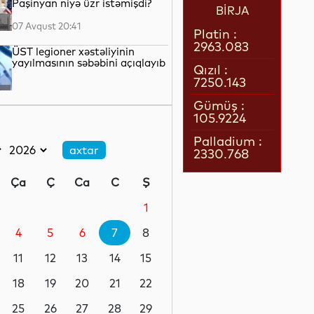
Paşinyan niyə üzr istəmişdi?
BİRJA
07 Avqust 20:41
Platin :
2963.083
ÜST legioner xəstəliyinin
yayılmasının səbəbini açıqlayıb
Qızıl :
7250.143
07 Avqust 20:17
Gümüş :
105.9224
Britaniya hökuməti
“Paramount” ilə “Warner Bros.
Palladium :
Discovery”nin birləşməsinə
2330.768
razılıq verib
07 Avqust 19:22
Ça
Ç
Ca
C
Ş
Rumıniya hökuməti elektrik
enerjisi istehlakını
1
məhdudlaşdırmaq qərarına
gəlib
4
5
6
7
8
07 Avqust 18:45
11
12
13
14
15
ABŞ Kiber Komandanlığı şəxsi
heyəti arasında intihar
18
19
20
21
22
hadisələrini araşdırır
25
26
27
28
29
07 Avqust 18:19