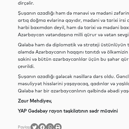
dirçəlir.
Şuşanın azadlığı həm də mənəvi və mədəni zəfərin 
artıq doğma evlərinə qayıdır, mədəni və tarixi irsi 
hərbi baxımdan deyil, həm də tarixi və mədəni bax
Azərbaycan vətəndaşına milli qürur və vətən sevgis
Qələbə həm də diplomatik və strateji üstünlüyün 
aləmdə Azərbaycanın haqqını tanıtdı və ölkəmizin 
sakini və bütün azərbaycanlılar üçün bu şəhər qüru
çevrildi.
Şuşanın azadlığı gələcək nəsillərə dərs oldu. Gəncl
məsuliyyət hisslərini yaşayacaq, qadınlar və yaşlıla
Qələbə hər bir azərbaycanlının qəlbində əbədi yaş
Zaur Mehdiyev,
YAP Gədəbəy rayon təşkilatının sədr müavini
Paylaş: