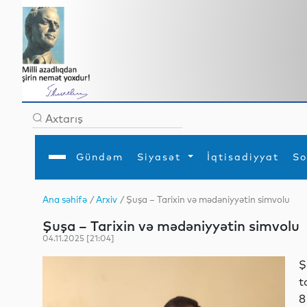
Gündəm
Siyasət
İqtisadiyyat
So
Ana səhifə
/
Arxiv
/ Şuşa – Tarixin və mədəniyyətin simvolu
Ana səhifə
Ədəbiyyat
Siyasət
Sosial
Dün
Şuşa – Tarixin və mədəniyyətin simvolu
Gündəm
MEDİA
Xarici siyasət
Turizm
İqtisadiyyat
Daxili siyasət
Elm
04.11.2025 [21:04]
YAP
Din
Analitika
Hadisə
Ş
Mədəniyyət
Diaspor
t
Müsahibə
8