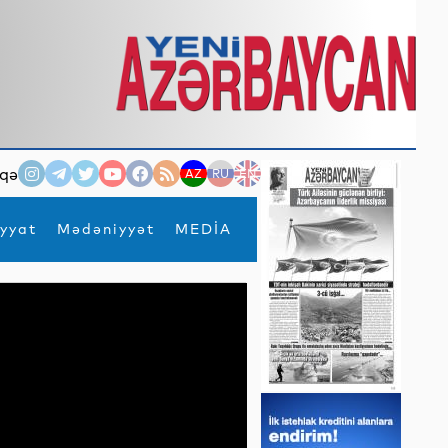
qə
AZ
RU
EN
yyat
Mədəniyyət
MEDİA
×