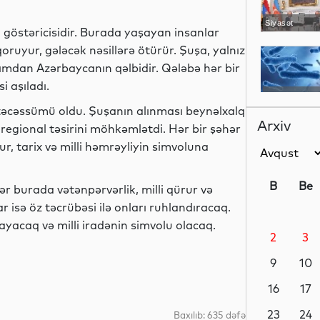
Siyasət
göstəricisidir. Burada yaşayan insanlar
qoruyur, gələcək nəsillərə ötürür. Şuşa, yalnız
ımdan Azərbaycanın qəlbidir. Qələbə hər bir
i aşıladı.
Dünya
təcəssümü oldu. Şuşanın alınması beynəlxalq
Arxiv
regional təsirini möhkəmlətdi. Hər bir şəhər
r, tarix və milli həmrəyliyin simvoluna
Dünya
B
Be
ər burada vətənpərvərlik, milli qürur və
r isə öz təcrübəsi ilə onları ruhlandıracaq.
ayacaq və milli iradənin simvolu olacaq.
2
3
Dünya
9
10
16
17
Dünya
23
24
Baxılıb: 635 dəfə