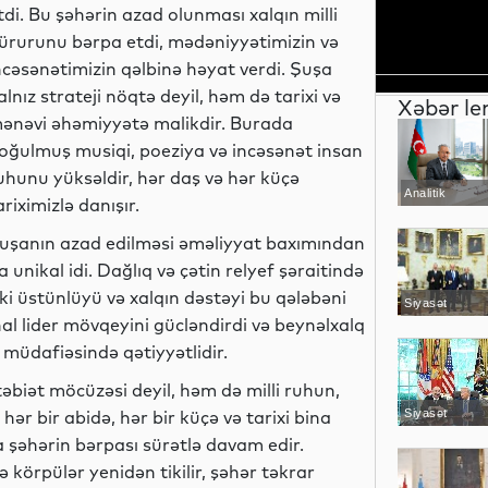
tdi. Bu şəhərin azad olunması xalqın milli
ürurunu bərpa etdi, mədəniyyətimizin və
ncəsənətimizin qəlbinə həyat verdi. Şuşa
alnız strateji nöqtə deyil, həm də tarixi və
Xəbər le
ənəvi əhəmiyyətə malikdir. Burada
oğulmuş musiqi, poeziya və incəsənət insan
uhunu yüksəldir, hər daş və hər küçə
Analitik
ariximizlə danışır.
uşanın azad edilməsi əməliyyat baxımından
a unikal idi. Dağlıq və çətin relyef şəraitində
iki üstünlüyü və xalqın dəstəyi bu qələbəni
Siyasət
 lider mövqeyini gücləndirdi və beynəlxalq
 müdafiəsində qətiyyətlidir.
təbiət möcüzəsi deyil, həm də milli ruhun,
ər bir abidə, hər bir küçə və tarixi bina
Siyasət
a şəhərin bərpası sürətlə davam edir.
 körpülər yenidən tikilir, şəhər təkrar