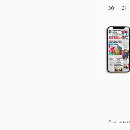
30
31
Dünya
Dünya
Dünya
Dünya
Azərbayca