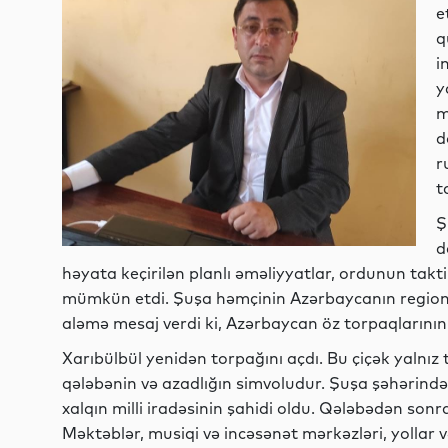
e
q
i
y
m
d
r
t
Ş
d
həyata keçirilən planlı əməliyyatlar, ordunun takt
mümkün etdi. Şuşa həmçinin Azərbaycanın regional
aləmə mesaj verdi ki, Azərbaycan öz torpaqlarının
Xarıbülbül yenidən torpağını açdı. Bu çiçək yalnız 
qələbənin və azadlığın simvoludur. Şuşa şəhərində h
xalqın milli iradəsinin şahidi oldu. Qələbədən sonr
Məktəblər, musiqi və incəsənət mərkəzləri, yollar və