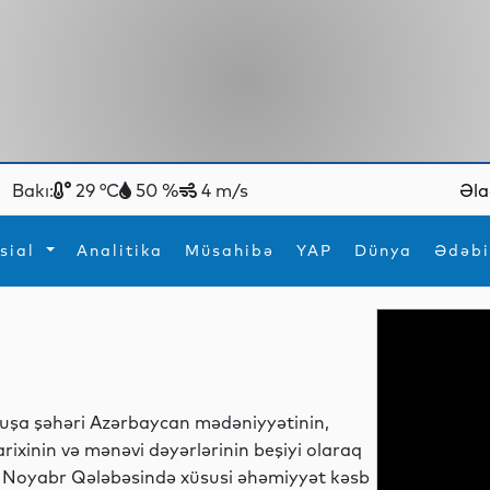
Bakı:
29 °C
50 %
4 m/s
Əla
sial
Analitika
Müsahibə
YAP
Dünya
Ədəbi
ya
İdman
Maraqlı
İdman
Yeni texnologiyalar
uşa şəhəri Azərbaycan mədəniyyətinin,
arixinin və mənəvi dəyərlərinin beşiyi olaraq
 Noyabr Qələbəsində xüsusi əhəmiyyət kəsb