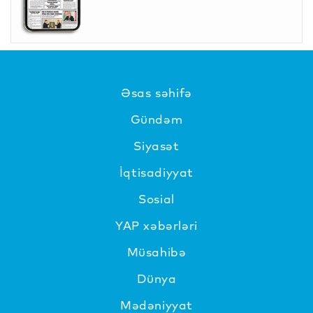
Əsas səhifə
Gündəm
Siyasət
İqtisadiyyat
Sosial
YAP xəbərləri
Müsahibə
Dünya
Mədəniyyat