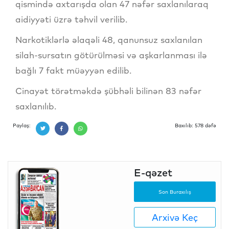
qismində axtarışda olan 47 nəfər saxlanılaraq
aidiyyəti üzrə təhvil verilib.
Narkotiklərlə əlaqəli 48, qanunsuz saxlanılan
silah-sursatın götürülməsi və aşkarlanması ilə
bağlı 7 fakt müəyyən edilib.
Cinayət törətməkdə şübhəli bilinən 83 nəfər
saxlanılıb.
Paylaş:
Baxılıb: 578 dəfə
E-qəzet
Son Buraxılış
Arxivə Keç