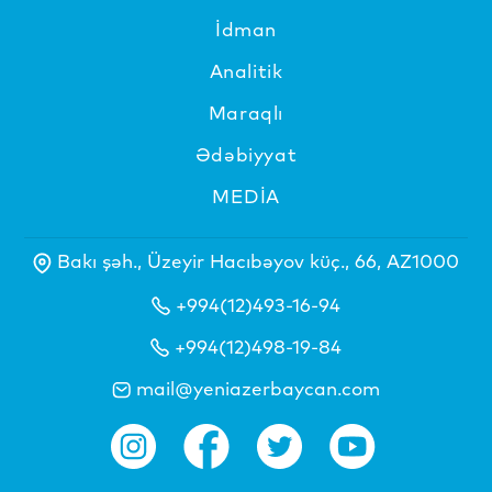
İdman
Analitik
Maraqlı
Ədəbiyyat
MEDİA
Bakı şəh., Üzeyir Hacıbəyov küç., 66, AZ1000
+994(12)493-16-94
+994(12)498-19-84
mail@yeniazerbaycan.com