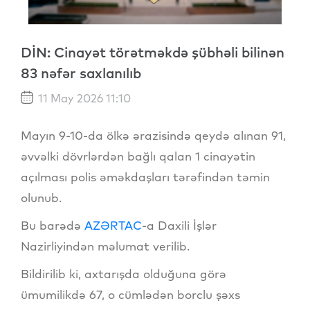
DİN: Cinayət törətməkdə şübhəli bilinən
83 nəfər saxlanılıb
11 May 2026 11:10
Mayın 9-10-da ölkə ərazisində qeydə alınan 91,
əvvəlki dövrlərdən bağlı qalan 1 cinayətin
açılması polis əməkdaşları tərəfindən təmin
olunub.
Bu barədə
AZƏRTAC
-a Daxili İşlər
Nazirliyindən məlumat verilib.
Bildirilib ki, axtarışda olduğuna görə
ümumilikdə 67, o cümlədən borclu şəxs