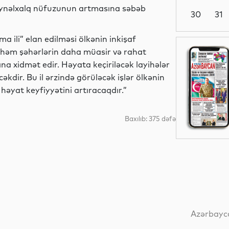
beynəlxalq nüfuzunun artmasına səbəb
30
31
ma ili” elan edilməsi ölkənin inkişaf
Siyasət
r həm şəhərlərin daha müasir və rahat
na xidmət edir. Həyata keçiriləcək layihələr
kdir. Bu il ərzində görüləcək işlər ölkənin
həyat keyfiyyətini artıracaqdır.”
Gündəm
Baxılıb: 375 dəfə
Siyasət
Siyasət
Azərbayca