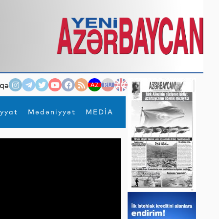
qə
AZ
RU
EN
yyat
Mədəniyyət
MEDİA
×