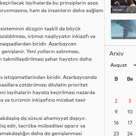
 keçiriləcək layihələrdə bu prinsiplərin əsas
 qorunmasına, həm də insanların daha sağlam
İdman
sisteminin düzgün təşkili də böyük
zaldılması, ictimai nəqliyyatın inkişafı və
Dünya
 məqsədlərdən biridir. Azərbaycan
genişlənir. Yeni yolların salınması,
Arxiv
n təkmilləşdirilməsi şəhər həyatını daha
Dünya
as istiqamətlərindən biridir. Azərbaycanda
B
Be
sillərə çatdırılması dövlətin prioritet
eni layihələrin həyata keçirilməsi nəzərdə
a və turizmin inkişafına müsbət təsir
2
3
Hadisə
9
10
kdaşlıq da xüsusi əhəmiyyət daşıyır.
16
17
q edir, təcrübə mübadiləsi aparır və
bu əməkdaşlığın daha da genişlənməsi
Dünya
23
24