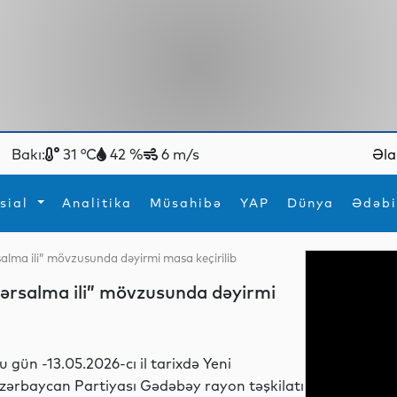
Bakı:
31 °C
42 %
6 m/s
Əla
sial
Analitika
Müsahibə
YAP
Dünya
Ədəbi
salma ili” mövzusunda dəyirmi masa keçirilib
ya
İdman
Maraqlı
hərsalma ili” mövzusunda dəyirmi
İdman
Yeni texnologiyalar
u gün -13.05.2026-cı il tarixdə Yeni
zərbaycan Partiyası Gədəbəy rayon təşkilatı