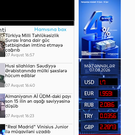
nti
Hamısına bax
Türkiyə Milli Təhlükəsizlik
Şurası İrana dair güc
tətbiqindən imtina etməyə
çağırıb
07 Avqust 16:57
Husi silahlıları Səudiyyə
MƏZƏNNƏLƏR
07.08.2026
Ərəbistanında mülki şəxslərə
hücum ediblər
1.7
07 Avqust 16:40
1.9591
Almaniyanın Aİ ÜDM-dəki payı
son 15 ilin ən aşağı səviyyəsinə
2.0816
düşüb
0.0356
07 Avqust 16:23
"Real Madrid" Vinisius Junior
2.2873
ilə müqaviləni uzadıb