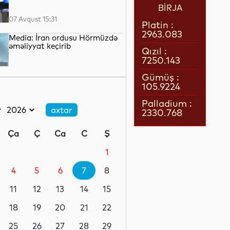
BİRJA
07 Avqust 15:31
Platin :
2963.083
Media: İran ordusu Hörmüzdə
əməliyyat keçirib
Qızıl :
7250.143
07 Avqust 15:06
Gümüş :
105.9224
Tramp “doğum turizmi”ni
qadağan edən sərəncamı
Palladium :
imzaladı
2330.768
07 Avqust 14:45
Ça
Ç
Ca
C
Ş
Cəlilabadda avtomobil 50
metrlik hündürlükdən aşıb, 4
1
nəfər xəsarət alıb
4
5
6
7
8
07 Avqust 14:19
11
12
13
14
15
Dəməşqdə mikroavtobus
partladılıb, 2 nəfər həlak olub
18
19
20
21
22
25
26
27
28
29
07 Avqust 13:50