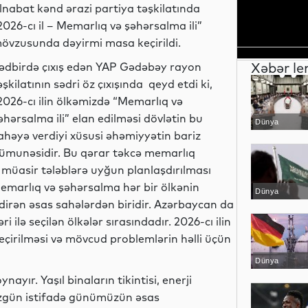
lnabat kənd ərazi partiya təşkilatında
2026-cı il – Memarlıq və şəhərsalma ili”
övzusunda dəyirmi masa keçirildi.
Xəbər le
ədbirdə çıxış edən YAP Gədəbəy rayon
əşkilatının sədri öz çıxışında qeyd etdi ki,
2026-cı ilin ölkəmizdə “Memarlıq və
əhərsalma ili” elan edilməsi dövlətin bu
Dünya
ahəyə verdiyi xüsusi əhəmiyyətin bariz
ümunəsidir. Bu qərar təkcə memarlıq
n müasir tələblərə uyğun planlaşdırılması
emarlıq və şəhərsalma hər bir ölkənin
Dünya
etdirən əsas sahələrdən biridir. Azərbaycan da
 ilə seçilən ölkələr sırasındadır. 2026-cı ilin
eçirilməsi və mövcud problemlərin həlli üçün
Dünya
yır. Yaşıl binaların tikintisi, enerji
 düzgün istifadə günümüzün əsas