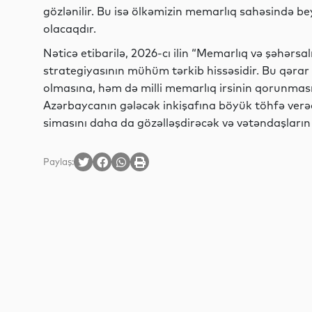
gözlənilir. Bu isə ölkəmizin memarlıq sahəsində 
olacaqdır.
Nəticə etibarilə, 2026-cı ilin “Memarlıq və şəhərsal
strategiyasının mühüm tərkib hissəsidir. Bu qəra
olmasına, həm də milli memarlıq irsinin qorunması
Azərbaycanın gələcək inkişafına böyük töhfə verəcə
simasını daha da gözəlləşdirəcək və vətəndaşların 
Paylaş: