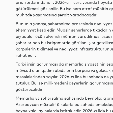
prioritetlərindəndir. 2026-cı il çərçivəsində həyata
götürülməsi gözlənilir. Bu isə həm ətraf mühitin
mühitdə yaşamasına şərait yaradacaqdır.
Bununla yanaşı, şəhərsalma prosesində nəqliyyat 
əhəmiyyət kəsb edir. Müasir şəhərlərdə tıxacların a
piyadalar üçün əlverişli mühitin yaradılması əsas
şəhərlərində bu istiqamətdə görülən işlər getdikcə 
körpülərin tikilməsi və nəqliyyat infrastrukturunu
rahat edir.
Tarixi irsin qorunması da memarlıq siyasətinin əs
mövcud olan qədim abidələrin bərpası və gələcək nə
məsələlərindən sayılır. 2026-cı ildə bu sahədə də y
tutulur. Bu isə milli-mədəni dəyərlərin qorunmasın
göstərəcəkdir.
Memarlıq və şəhərsalma sahəsində beynəlxalq əmə
Azərbaycan müxtəlif ölkələrlə bu sahədə əməkdaşlı
beynəlxalq layihələrdə iştirak edir. 2026-cı ildə 