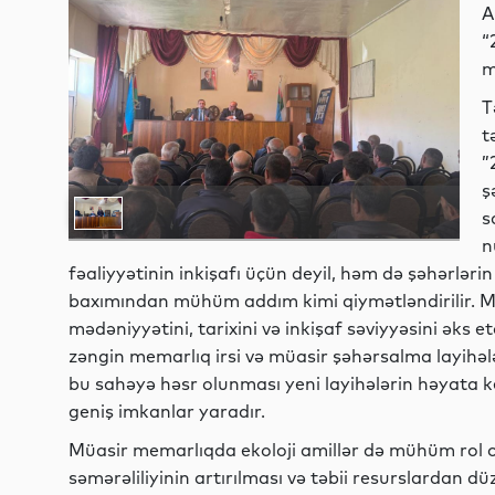
A
“
m
T
t
”
ş
s
n
fəaliyyətinin inkişafı üçün deyil, həm də şəhərləri
baxımından mühüm addım kimi qiymətləndirilir. M
mədəniyyətini, tarixini və inkişaf səviyyəsini əks 
zəngin memarlıq irsi və müasir şəhərsalma layihələri
bu sahəyə həsr olunması yeni layihələrin həyata k
geniş imkanlar yaradır.
Müasir memarlıqda ekoloji amillər də mühüm rol oyna
səmərəliliyinin artırılması və təbii resurslardan