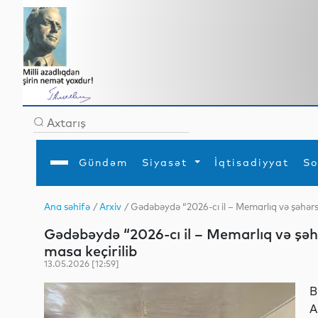
Gündəm
Siyasət
İqtisadiyyat
So
Ana səhifə
/
Arxiv
/ Gədəbəydə “2026-cı il – Memarlıq və şəhər
Ana səhifə
Ədəbiyyat
Siyasət
Sosial
Dün
Gədəbəydə “2026-cı il – Memarlıq və şə
Gündəm
MEDİA
Xarici siyasət
Turizm
İqtisadiyyat
Daxili siyasət
Elm
masa keçirilib
YAP
Din
13.05.2026 [12:59]
Analitika
Hadisə
Mədəniyyət
Diaspor
B
Müsahibə
A