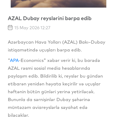
AZAL Dubay reyslərini bərpa edib
15 May 2026 12:27
Azərbaycan Hava Yolları (AZAL) Bakı–Dubay
istiqamətində uçuşları bərpa edib.
"
APA
-Economics" xəbər verir ki, bu barədə
AZAL rəsmi sosial media hesablarında
paylaşım edib. Bildirilib ki, reyslər bu gündən
etibarən yenidən həyata keçirilir və uçuşlar
həftənin bütün günləri yerinə yetiriləcək.
Bununla da sərnişinlər Dubay şəhərinə
müntəzəm aviareyslərlə səyahət edə
biləcəklər.