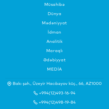
Müsahibə
Dünya
Mədəniyyat
İdman
Analitik
Maraqlı
Ədəbiyyat
MEDİA
Bakı şəh., Üzeyir Hacıbəyov küç., 66, AZ1000
+994(12)493-16-94
+994(12)498-19-84