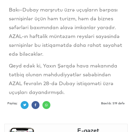
Bakı–Dubay marşrutu üzrə uçuşların bərpası
sərnişinlər üçün həm turizm, həm də biznes
səfərləri baxımından əlavə imkanlar yaradır.
AZAL-ın həftəlik müntəzəm reysləri sayəsində
sərnişinlər bu istiqamətdə daha rahat səyahət
edə biləcəklər.
Qeyd edək ki, Yaxın Şərqdə hava məkanında
tətbiq olunan məhdudiyyətlər səbəbindən
AZAL fevralın 28-də Dubay istiqaməti üzrə
uçuşları dayandırmışdı.
Paylaş:
Baxılıb: 519 dəfə
E-qəzet