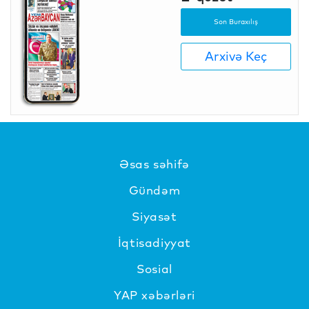
Son Buraxılış
Arxivə Keç
Əsas səhifə
Gündəm
Siyasət
İqtisadiyyat
Sosial
YAP xəbərləri