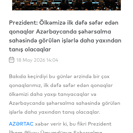
Prezident: Ölkəmizə ilk dəfə səfər edən
qonaqlar Azərbaycanda şəhərsalma
sahəsində görülən işlərlə daha yaxından
tanış olacaqlar
18 May 2026 14:04
Bakıda keçirdiyi bu günlər ərzində bir çox
qonaqlarımız, ilk dəfə səfər edən qonaqlar
ölkəmizi daha yaxşı tanıyacaqlar və
Azərbaycanda şəhərsalma sahəsində görülən
işlərlə daha yaxından tanış olacaqlar.
AZƏRTAC
xəbər verir ki, bu fikri Prezident
İlham Əliyev Ümumdünya Şəhərsalma