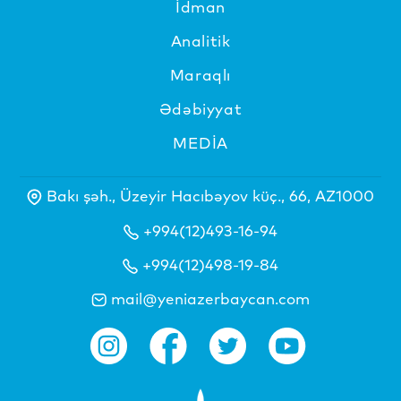
İdman
Analitik
Maraqlı
Ədəbiyyat
MEDİA
Bakı şəh., Üzeyir Hacıbəyov küç., 66, AZ1000
+994(12)493-16-94
+994(12)498-19-84
mail@yeniazerbaycan.com