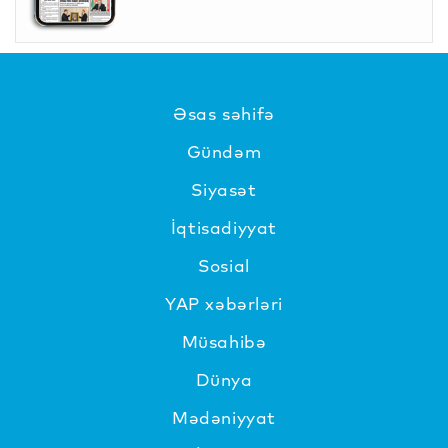
Əsas səhifə
Gündəm
Siyasət
İqtisadiyyat
Sosial
YAP xəbərləri
Müsahibə
Dünya
Mədəniyyat