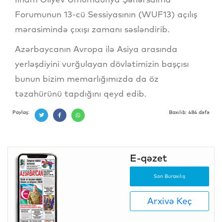
Forumunun 13-cü Sessiyasının (WUF13) açılış
mərasimində çıxışı zamanı səsləndirib.
Azərbaycanın Avropa ilə Asiya arasında
yerləşdiyini vurğulayan dövlətimizin başçısı
bunun bizim memarlığımızda da öz
təzahürünü tapdığını qeyd edib.
Paylaş:
Baxılıb: 484 dəfə
E-qəzet
Son Buraxılış
Arxivə Keç