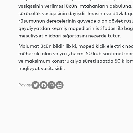
vəsiqəsinin verilməsi üçün imtahanların qəbuluna, 
sürücülük vəsiqəsinin dəyişdirilməsinə və dövlət q
rüsumunun dərəcələrinin qüvvədə olan dövlət rüs
qeydiyyatdan keçmiş mopedlərin istifadəsi ilə bağ
məsuliyyətin icbari sığortasını nəzərdə tutur.
Məlumat üçün bildirilib ki, moped kiçik elektrik nəq
mühərriki olan və ya iş həcmi 50 kub santimetrdə
və maksimum konstruksiya sürəti saatda 50 kilome
nəqliyyat vasitəsidir.
Paylaş: