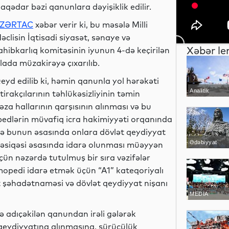
laqədar bəzi qanunlara dəyişiklik edilir.
ZƏRTAC
xəbər verir ki, bu məsələ Milli
əclisin İqtisadi siyasət, sənaye və
Xəbər le
ahibkarlıq komitəsinin iyunun 4-də keçirilən
clada müzakirəyə çıxarılıb.
eyd edilib ki, həmin qanunla yol hərəkəti
Analitik
ştirakçılarının təhlükəsizliyinin təmin
əza hallarının qarşısının alınması və bu
edlərin müvafiq icra hakimiyyəti orqanında
 və bunun əsasında onlara dövlət qeydiyyat
Ədəbiyyat
 vəsiqəsi əsasında idarə olunması müəyyən
çün nəzərdə tutulmuş bir sıra vəzifələr
mopedi idarə etmək üçün “A1” kateqoriyalı
at şəhadətnaməsi və dövlət qeydiyyat nişanı
MEDİA
ə adıçəkilən qanundan irəli gələrək
 qeydiyyatına alınmasına, sürücülük