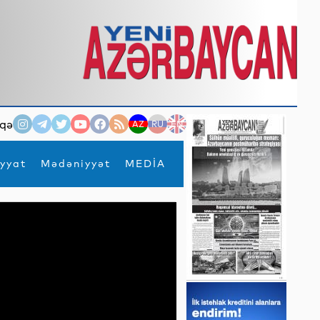
qə
AZ
RU
EN
yyat
Mədəniyyət
MEDİA
×