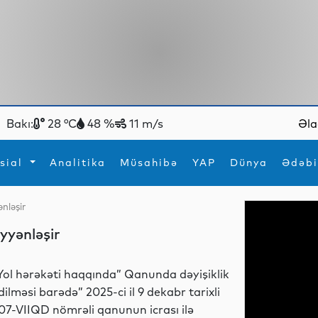
Bakı:
28 °C
48 %
11 m/s
Əla
sial
Analitika
Müsahibə
YAP
Dünya
Ədəbi
nləşir
ya
İdman
Maraqlı
yyənləşir
İdman
Yeni texnologiyalar
Yol hərəkəti haqqında” Qanunda dəyişiklik
dilməsi barədə” 2025-ci il 9 dekabr tarixli
07-VIIQD nömrəli qanunun icrası ilə