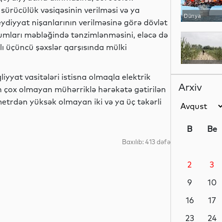
sürücülük vəsiqəsinin verilməsi və ya
Dünya
eydiyyat nişanlarının verilməsinə görə dövlət
umları məbləğində tənzimlənməsini, eləcə də
lı üçüncü şəxslər qarşısında mülki
Dünya
liyyat vasitələri istisna olmaqla elektrik
Arxiv
n çox olmayan mühərriklə hərəkətə gətirilən
trdən yüksək olmayan iki və ya üç təkərli
Dünya
B
Be
Baxılıb: 413 dəfə
2
3
Dünya
9
10
16
17
YAP xəbərləri
23
24