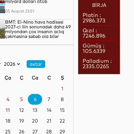
milyard dolları ötüb
BİRJA
05 Avqust 23:51
Platin :
2986.373
BMT: El-Nino hava hadisəsi
2027-ci ilin sonunadək daha 49
Qızıl :
milyondan çox insanın aclıq
7246.896
çəkməsinə səbəb ola bilər
05 Avqust 23:15
Gümüş :
105.6339
Özbəkistan ilk məsafədən
zondlama peykini kosmosa
Palladium :
buraxıb
2335.0265
05 Avqust 22:58
Ça
Ç
Ca
C
Ş
Şimali Kipr XİN: Adada
federativ dövlət modeli aktual
1
deyil
4
5
6
7
8
05 Avqust 22:36
11
12
13
14
15
Türk dünyasının birliyinə
xidmət edən strateji
18
19
20
21
22
tərəfdaşlıq
25
26
27
28
29
05 Avqust 22:23