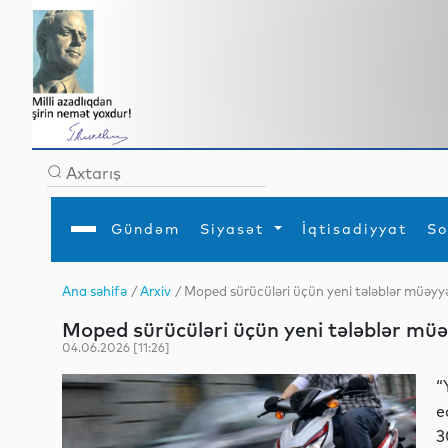
Gündəm
Siyasət
İqtisadiyyat
So
Ana səhifə
/
Arxiv
/ Moped sürücüləri üçün yeni tələblər müəyyə
Ana səhifə
Ədəbiyyat
Siyasət
Sosial
Dün
Moped sürücüləri üçün yeni tələblər müə
Gündəm
MEDİA
Xarici siyasət
Turizm
İqtisadiyyat
Daxili siyasət
Elm
04.06.2026 [11:26]
YAP
Din
Analitika
Hadisə
“
Mədəniyyət
Diaspor
e
Müsahibə
3