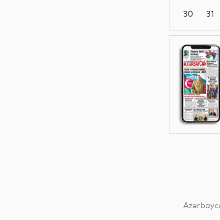
30
31
İdman
Dünya
İqtisadiyyat
Dünya
Azərbayca