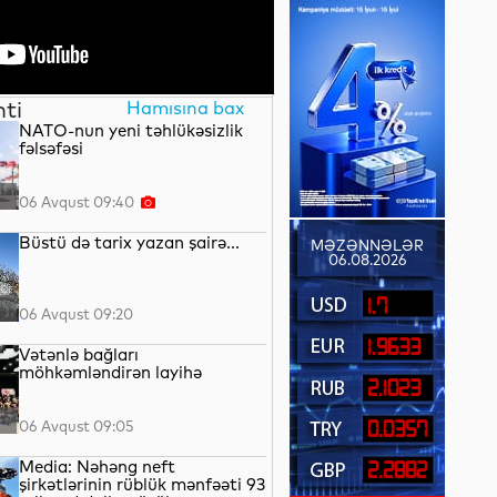
nti
Hamısına bax
NATO-nun yeni təhlükəsizlik
fəlsəfəsi
06 Avqust 09:40
Büstü də tarix yazan şairə...
MƏZƏNNƏLƏR
06.08.2026
1.7
06 Avqust 09:20
1.9633
Vətənlə bağları
möhkəmləndirən layihə
2.1023
06 Avqust 09:05
0.0357
Media: Nəhəng neft
2.2882
şirkətlərinin rüblük mənfəəti 93