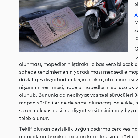
ə
A
M
s
i
Q
i
olunması, mopedlərin iştirakı ilə baş verə biləcək q
sahədə tənzimləmənin yaradılması məqsədilə mop
dövlət qeydiyyatından keçirilərək uçota alınması
nişanının verilməsi, habelə mopedlərin sürücülük
olunub. Bununla da nəqliyyat vasitəsi sürücüləri ü
moped sürücülərinə də şamil olunacaq. Beləliklə, 
sürücülük vəsiqəsi, nəqliyyat vasitəsinin qeydiyy
tələb olunur.
Təklif olunan dəyişiklik uyğunlaşdırma çərçivəsind
mopedlərin texniki baxışdan keçirilməsinə, dövlət