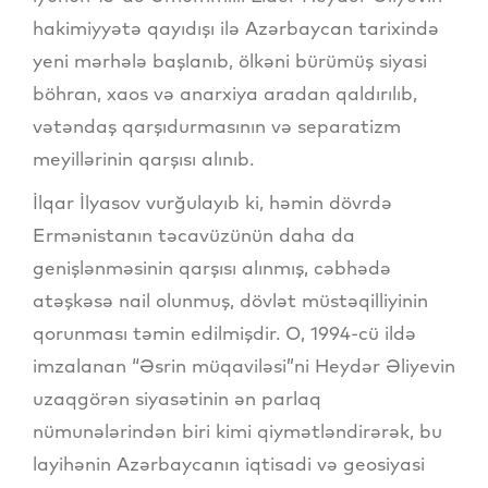
hakimiyyətə qayıdışı ilə Azərbaycan tarixində
yeni mərhələ başlanıb, ölkəni bürümüş siyasi
böhran, xaos və anarxiya aradan qaldırılıb,
vətəndaş qarşıdurmasının və separatizm
meyillərinin qarşısı alınıb.
İlqar İlyasov vurğulayıb ki, həmin dövrdə
Ermənistanın təcavüzünün daha da
genişlənməsinin qarşısı alınmış, cəbhədə
atəşkəsə nail olunmuş, dövlət müstəqilliyinin
qorunması təmin edilmişdir. O, 1994-cü ildə
imzalanan “Əsrin müqaviləsi”ni Heydər Əliyevin
uzaqgörən siyasətinin ən parlaq
nümunələrindən biri kimi qiymətləndirərək, bu
layihənin Azərbaycanın iqtisadi və geosiyasi