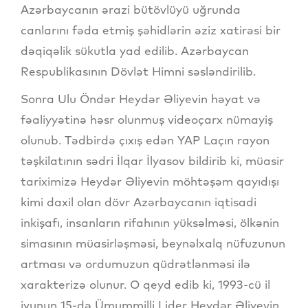
Azərbaycanın ərazi bütövlüyü uğrunda
canlarını fəda etmiş şəhidlərin əziz xatirəsi bir
dəqiqəlik sükutla yad edilib. Azərbaycan
Respublikasının Dövlət Himni səsləndirilib.
Sonra Ulu Öndər Heydər Əliyevin həyat və
fəaliyyətinə həsr olunmuş videoçarx nümayiş
olunub. Tədbirdə çıxış edən YAP Laçın rayon
təşkilatının sədri İlqar İlyasov bildirib ki, müasir
tariximizə Heydər Əliyevin möhtəşəm qayıdışı
kimi daxil olan dövr Azərbaycanın iqtisadi
inkişafı, insanların rifahının yüksəlməsi, ölkənin
simasının müasirləşməsi, beynəlxalq nüfuzunun
artması və ordumuzun qüdrətlənməsi ilə
xarakterizə olunur. O qeyd edib ki, 1993-cü il
iyunun 15-də Ümummilli Lider Heydər Əliyevin