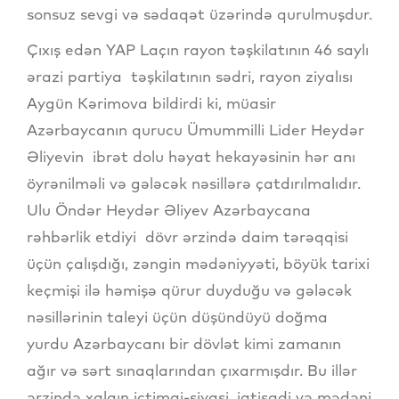
sonsuz sevgi və sədaqət üzərində qurulmuşdur.
Çıxış edən YAP Laçın rayon təşkilatının 46 saylı
ərazi partiya təşkilatının sədri, rayon ziyalısı
Aygün Kərimova bildirdi ki, müasir
Azərbaycanın qurucu Ümummilli Lider Heydər
Əliyevin ibrət dolu həyat hekayəsinin hər anı
öyrənilməli və gələcək nəsillərə çatdırılmalıdır.
Ulu Öndər Heydər Əliyev Azərbaycana
rəhbərlik etdiyi dövr ərzində daim tərəqqisi
üçün çalışdığı, zəngin mədəniyyəti, böyük tarixi
keçmişi ilə həmişə qürur duyduğu və gələcək
nəsillərinin taleyi üçün düşündüyü doğma
yurdu Azərbaycanı bir dövlət kimi zamanın
ağır və sərt sınaqlarından çıxarmışdır. Bu illər
ərzində xalqın ictimai-siyasi, iqtisadi və mədəni