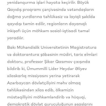
yenidənqurma işləri həyata keçirilir. Böyük
Qayıdış proqramı çərçivəsində vətəndaşların
doğma yurdlarına təhlükəsiz və layiqli şəkildə
qayıdışı təmin edilir, regionların dayanıqlı
inkişafı üçün möhkəm sosial-iqtisadi təməl
yaradılır.
Bakı Mühəndislik Universitetinin Magistratura
və doktorantura şöbəsinin müdiri, tarix elmləri
doktoru, professor Şikar Qasımov çıxışında
bildirib ki, Ümummilli Lider Heydər Əliyev
xilaskarlıq missiyasını yerinə yetirərək
Azərbaycan dövlətçiliyini məhv olmaq
təhlükəsindən xilas edib, ölkəmizin
müstəqilliyini möhkəmləndirib və hüquqi,
demokratik dövlət quruculuğunun əsaslarını