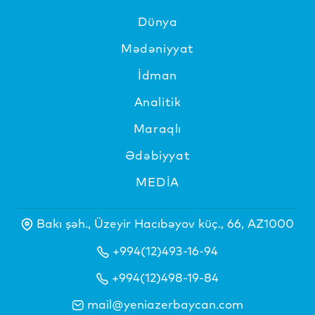
Dünya
Mədəniyyat
İdman
Analitik
Maraqlı
Ədəbiyyat
MEDİA
Bakı şəh., Üzeyir Hacıbəyov küç., 66, AZ1000
+994(12)493-16-94
+994(12)498-19-84
mail@yeniazerbaycan.com