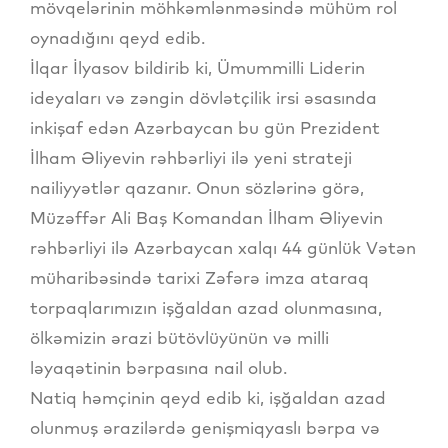
mövqelərinin möhkəmlənməsində mühüm rol
oynadığını qeyd edib.
İlqar İlyasov bildirib ki, Ümummilli Liderin
ideyaları və zəngin dövlətçilik irsi əsasında
inkişaf edən Azərbaycan bu gün Prezident
İlham Əliyevin rəhbərliyi ilə yeni strateji
nailiyyətlər qazanır. Onun sözlərinə görə,
Müzəffər Ali Baş Komandan İlham Əliyevin
rəhbərliyi ilə Azərbaycan xalqı 44 günlük Vətən
müharibəsində tarixi Zəfərə imza ataraq
torpaqlarımızın işğaldan azad olunmasına,
ölkəmizin ərazi bütövlüyünün və milli
ləyaqətinin bərpasına nail olub.
Natiq həmçinin qeyd edib ki, işğaldan azad
olunmuş ərazilərdə genişmiqyaslı bərpa və