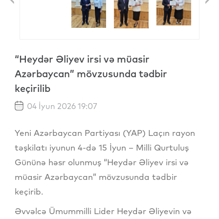
Previous
N
“Heydər Əliyev irsi və müasir
Azərbaycan” mövzusunda tədbir
keçirilib
04 İyun 2026 19:07
Yeni Azərbaycan Partiyası (YAP) Laçın rayon
təşkilatı iyunun 4-də 15 İyun – Milli Qurtuluş
Gününə həsr olunmuş “Heydər Əliyev irsi və
müasir Azərbaycan” mövzusunda tədbir
keçirib.
Əvvəlcə Ümummilli Lider Heydər Əliyevin və