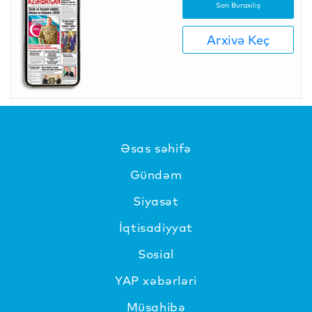
Son Buraxılış
Arxivə Keç
Əsas səhifə
Gündəm
Siyasət
İqtisadiyyat
Sosial
YAP xəbərləri
Müsahibə