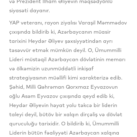
və Prezident İlham Əliyevin məqsədyönlü
siyasəti dayanır.
YAP veteranı, rayon ziyalısı Varaşil Məmmədov
çıxışında bildirib ki, Azərbaycanın müasir
tarixini Heydər Əliyev şəxsiyyətindən ayrı
təsəvvür etmək mümkün deyil. O, Ümummilli
Lideri müstəqil Azərbaycan dövlətinin memarı
və ölkəmizin uzunmüddətli inkişaf
strategiyasının müəllifi kimi xarakterizə edib.
Şəhid, Milli Qəhrəman Qorxmaz Eyvazovun
oğlu Asəm Eyvazov çıxışında qeyd edib ki,
Heydər Əliyevin həyat yolu təkcə bir liderin
taleyi deyil, bütöv bir xalqın dirçəliş və dövlət
quruculuğu tarixidir. O bildirib ki, Ümummilli
Liderin bütün fəaliyyəti Azərbaycan xalqına