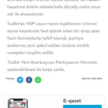
həyatının bütün sahələrində dirçəliş məhz onun
adı ilə əlaqədardır.
Tədbirdə YAP Laçın rayon təşkilatının ictimai-
siyasi həyatında fəal iştirak edən bir qrup şəxs
fəxri fərmanlarla təltif olunub, partiya
sıralarına yeni qəbul edilən üzvlərə üzvlük
vəsiqələri təqdim edilib.
Tədbir Yeni Azərbaycan Partiyasının Himninin
səsləndirilməsi ilə başa çatıb.
Paylaş:
Baxılıb: 484 dəfə
E-qəzet