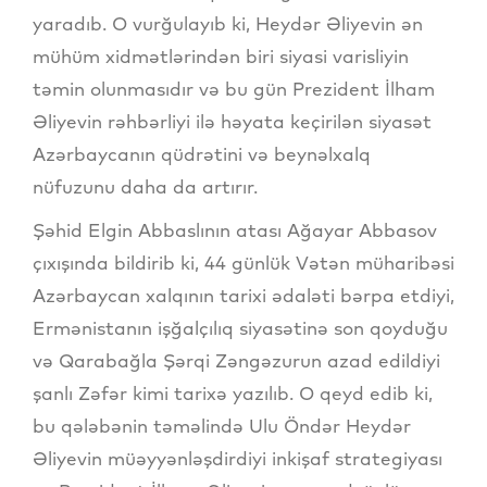
yaradıb. O vurğulayıb ki, Heydər Əliyevin ən
mühüm xidmətlərindən biri siyasi varisliyin
təmin olunmasıdır və bu gün Prezident İlham
Əliyevin rəhbərliyi ilə həyata keçirilən siyasət
Azərbaycanın qüdrətini və beynəlxalq
nüfuzunu daha da artırır.
Şəhid Elgin Abbaslının atası Ağayar Abbasov
çıxışında bildirib ki, 44 günlük Vətən müharibəsi
Azərbaycan xalqının tarixi ədaləti bərpa etdiyi,
Ermənistanın işğalçılıq siyasətinə son qoyduğu
və Qarabağla Şərqi Zəngəzurun azad edildiyi
şanlı Zəfər kimi tarixə yazılıb. O qeyd edib ki,
bu qələbənin təməlində Ulu Öndər Heydər
Əliyevin müəyyənləşdirdiyi inkişaf strategiyası