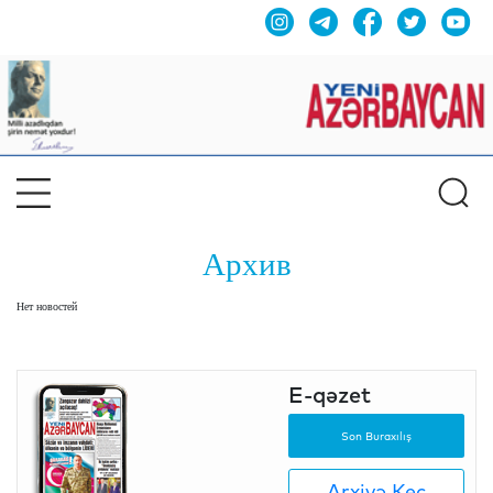
Архив
Нет новостей
E-qəzet
Son Buraxılış
Arxivə Keç