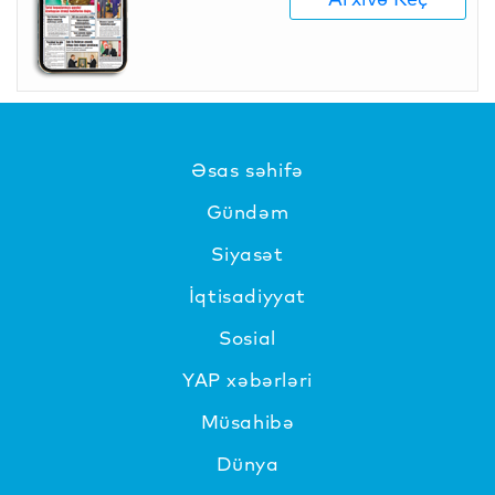
Əsas səhifə
Gündəm
Siyasət
İqtisadiyyat
Sosial
YAP xəbərləri
Müsahibə
Dünya