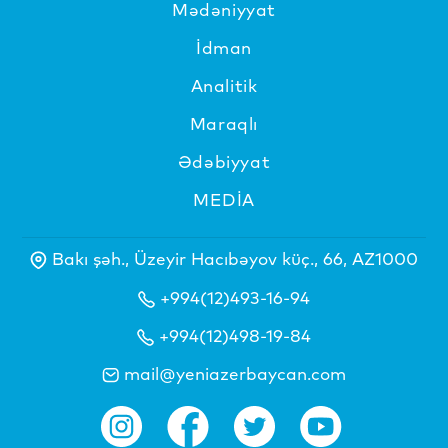
Mədəniyyat
İdman
Analitik
Maraqlı
Ədəbiyyat
MEDİA
Bakı şəh., Üzeyir Hacıbəyov küç., 66, AZ1000
+994(12)493-16-94
+994(12)498-19-84
mail@yeniazerbaycan.com