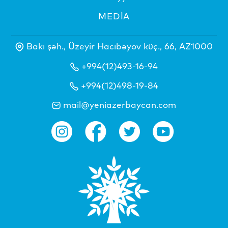
MEDİA
Bakı şəh., Üzeyir Hacıbəyov küç., 66, AZ1000
+994(12)493-16-94
+994(12)498-19-84
mail@yeniazerbaycan.com