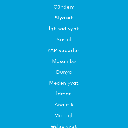
Gündəm
Siyasət
İqtisadiyyat
Sosial
YAP xəbərləri
Müsahibə
Dünya
Mədəniyyat
İdman
Analitik
Maraqlı
Ədəbiyyat