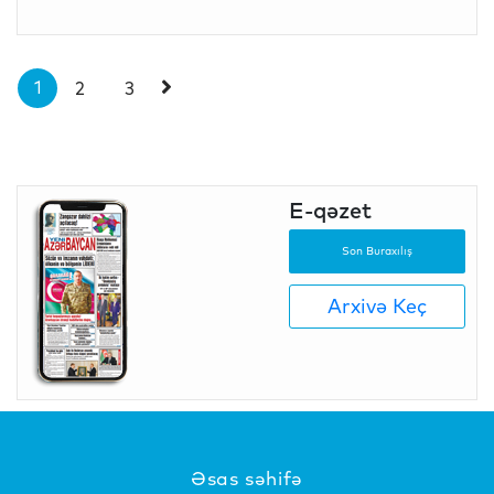
1
2
3
E-qəzet
Son Buraxılış
Arxivə Keç
Əsas səhifə