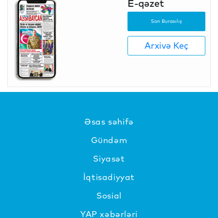
E-qəzet
Son Buraxılış
Arxivə Keç
Əsas səhifə
Gündəm
Siyasət
İqtisadiyyat
Sosial
YAP xəbərləri