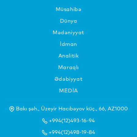
Müsahibə
Dünya
Mədəniyyat
İdman
Analitik
Maraqlı
Ədəbiyyat
MEDİA
Bakı şəh., Üzeyir Hacıbəyov küç., 66, AZ1000
+994(12)493-16-94
+994(12)498-19-84