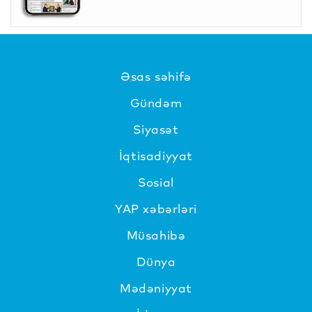
Əsas səhifə
Gündəm
Siyasət
İqtisadiyyat
Sosial
YAP xəbərləri
Müsahibə
Dünya
Mədəniyyat