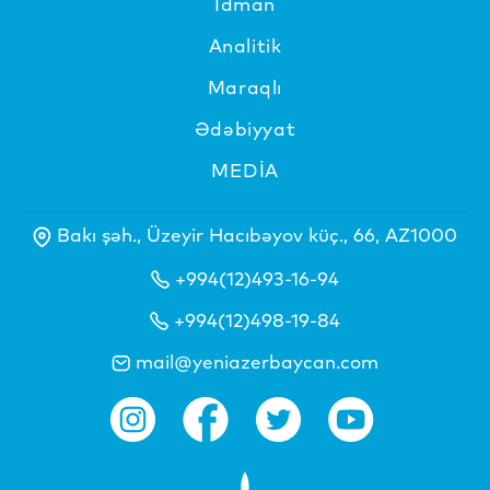
İdman
Analitik
Maraqlı
Ədəbiyyat
MEDİA
Bakı şəh., Üzeyir Hacıbəyov küç., 66, AZ1000
+994(12)493-16-94
+994(12)498-19-84
mail@yeniazerbaycan.com