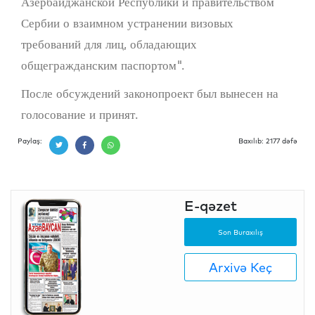
Азербайджанской Республики и правительством
Сербии о взаимном устранении визовых
требований для лиц, обладающих
общегражданским паспортом".
После обсуждений законопроект был вынесен на
голосование и принят.
Paylaş:
Baxılıb: 2177 dəfə
E-qəzet
Son Buraxılış
Arxivə Keç