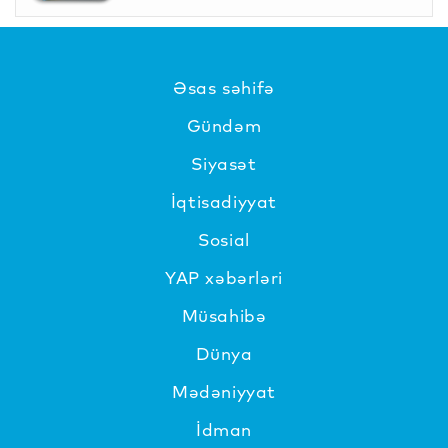
Əsas səhifə
Gündəm
Siyasət
İqtisadiyyat
Sosial
YAP xəbərləri
Müsahibə
Dünya
Mədəniyyat
İdman