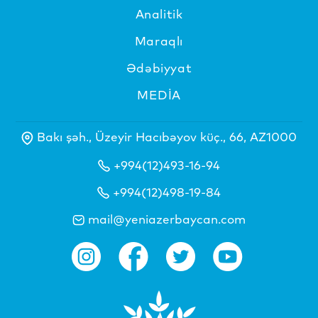
Analitik
Maraqlı
Ədəbiyyat
MEDİA
Bakı şəh., Üzeyir Hacıbəyov küç., 66, AZ1000
+994(12)493-16-94
+994(12)498-19-84
mail@yeniazerbaycan.com