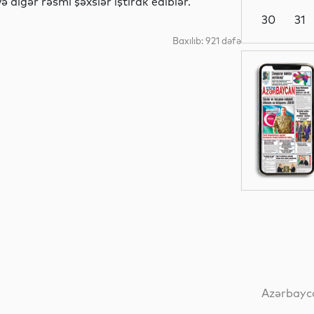
 digər rəsmi şəxslər iştirak ediblər.
30
31
Baxılıb: 921 dəfə
Sosial
Sosial
Dünya
Maraqlı
Azərbayca