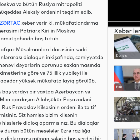
oskva və bütün Rusiya mitropoliti
üqəddəs Aleksiy ordenini təqdim edib.
ZƏRTAC
xəbər verir ki, mükafatlandırma
Xəbər le
ərasimi Patriarx Kirilin Moskva
qamətgahında baş tutub.
afqaz Müsəlmanları İdarəsinin sədri
Dünya
inlərarası dialoqun inkişafında, cəmiyyətdə
nənəvi dəyərlərin qorunub saxlanmasında
idmətlərinə görə və 75 illik yubileyi ilə
laqədar yüksək mükafata layiq görülüb.
Elm
n baş verdiyi bir vaxtda Azərbaycan və
. “Mən qardaşım Allahşükür Paşazadəni
Rus Pravoslav Kilsəsinin ordeni ilə təltif
isiniz. Siz həmişə bizim kilsənin
Dünya
hisslərlə dialoq aparmısınız. Bu dialoqlar
 duran bütün məsələlər üzrə razılığa
 dinlərarası münaqişələrin baş verdiyi bir