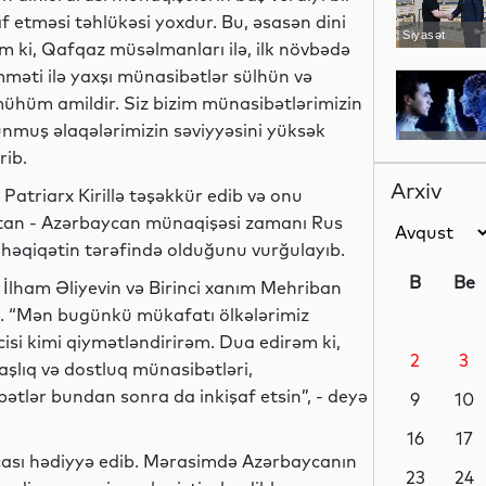
af etməsi təhlükəsi yoxdur. Bu, əsasən dini
Siyasət
əm ki, Qafqaz müsəlmanları ilə, ilk növbədə
mməti ilə yaxşı münasibətlər sülhün və
hüm amildir. Siz bizim münasibətlərimizin
lunmuş əlaqələrimizin səviyyəsini yüksək
Yeni
rib.
texnologiyalar
Arxiv
atriarx Kirillə təşəkkür edib və onu
stan - Azərbaycan münaqişəsi zamanı Rus
ə həqiqətin tərəfində olduğunu vurğulayıb.
Analitik
B
Be
 İlham Əliyevin və Birinci xanım Mehriban
ıb. “Mən bugünkü mükafatı ölkələrimiz
isi kimi qiymətləndirirəm. Dua edirəm ki,
2
3
Analitik
şlıq və dostluq münasibətləri,
bətlər bundan sonra da inkişaf etsin”, - deyə
9
10
16
17
çası hədiyyə edib. Mərasimdə Azərbaycanın
Ədəbiyyat
23
24