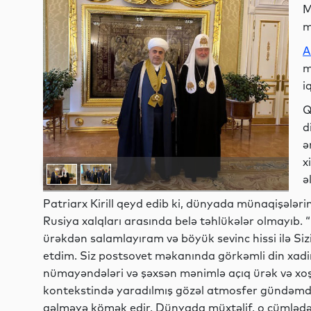
M
m
A
m
i
Q
d
ə
x
ə
Patriarx Kirill qeyd edib ki, dünyada münaqişələri
Rusiya xalqları arasında belə təhlükələr olmayıb
ürəkdən salamlayıram və böyük sevinc hissi ilə Sizi 
etdim. Siz postsovet məkanında görkəmli din xadim
nümayəndələri və şəxsən mənimlə açıq ürək və xoş 
kontekstində yaradılmış gözəl atmosfer gündəmdə
gəlməyə kömək edir. Dünyada müxtəlif, o cümlədən