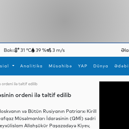
Bakı:
31 °C
39 %
3 m/s
Əla
sial
Analitika
Müsahibə
YAP
Dünya
Ədəbi
rdeni ilə təltif edilib
ya
İdman
Maraqlı
in ordeni ilə təltif edilib
İdman
Yeni texnologiyalar
oskvanın və Bütün Rusiyanın Patriarxı Kirill
afqaz Müsəlmanları İdarəsinin (QMİ) sədri
eyxülislam Allahşükür Paşazadəyə Kiyev,