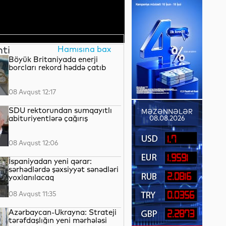
nti
Hamısına bax
Böyük Britaniyada enerji
borcları rekord həddə çatıb
08 Avqust 12:17
SDU rektorundan sumqayıtlı
MƏZƏNNƏLƏR
abituriyentlərə çağırış
08.08.2026
1.7
08 Avqust 12:06
1.9591
İspaniyadan yeni qərar:
sərhədlərdə şəxsiyyət sənədləri
2.0816
yoxlanılacaq
08 Avqust 11:35
0.0356
Azərbaycan-Ukrayna: Strateji
2.2873
tərəfdaşlığın yeni mərhələsi