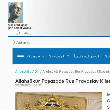
Gündəm
Siyasət
İqtisadiyyat
So
Ana səhifə
/
Din
/ Allahşükür Paşazadə Rus Pravoslav Kilsəsinin o
Ana səhifə
Ədəbiyyat
Siyasət
Sosial
Dün
Allahşükür Paşazadə Rus Pravoslav Kilsəsin
Gündəm
MEDİA
Xarici siyasət
Turizm
İqtisadiyyat
Daxili siyasət
Elm
20.09.2024 [07:31]
YAP
Din
Analitika
Hadisə
M
Mədəniyyət
Diaspor
Q
Müsahibə
Ş