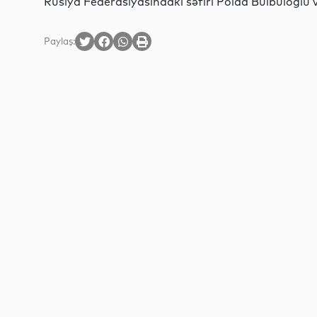
Rusiya Federasiyasındakı səfiri Polad Bülbüloğlu və
Paylaş: