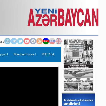
qə
AZ
RU
EN
yyat
Mədəniyyət
MEDİA
×