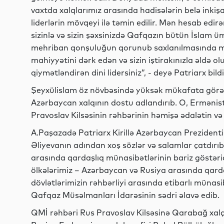
vaxtda xalqlarımız arasında hadisələrin belə inkiş
liderlərin mövqeyi ilə təmin edilir. Mən hesab edir
sizinlə və sizin şəxsinizdə Qafqazın bütün İslam ü
mehriban qonşuluğun qorunub saxlanılmasında mü
mahiyyətini dərk edən və sizin iştirakınızla əldə o
qiymətləndirən dini lidersiniz”, - deyə Patriarx bildi
Şeyxülislam öz növbəsində yüksək mükafata görə P
Azərbaycan xalqının dostu adlandırıb. O, Erməni
Pravoslav Kilsəsinin rəhbərinin həmişə ədalətin v
A.Paşazadə Patriarx Kirillə Azərbaycan Prezidenti
Əliyevanın adından xoş sözlər və salamlar çatdır
arasında qardaşlıq münasibətlərinin bariz göstəric
ölkələrimiz – Azərbaycan və Rusiya arasında qarda
dövlətlərimizin rəhbərliyi arasında etibarlı münasi
Qafqaz Müsəlmanları İdarəsinin sədri əlavə edib.
QMİ rəhbəri Rus Pravoslav Kilsəsinə Qarabağ xal