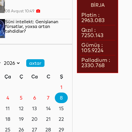
BİRJA
08 Avqust 10:49
Platin :
2963.083
Süni intellekt: Genişlənən
fürsətlər, yoxsa artan
Qızıl :
təhdidlər?
7250.143
08 Avqust 10:25
Gümüş :
105.9224
Körfəzdə yeni gərginlik
başlayır?
Palladium :
2330.768
08 Avqust 09:55
Ça
Ç
Ca
C
Ş
Dünya liderliyi uğrunda
mübarizə
1
4
5
6
7
8
08 Avqust 09:32
11
12
13
14
15
Şənbə üçün nəzm
18
19
20
21
22
25
26
27
28
29
08 Avqust 09:17