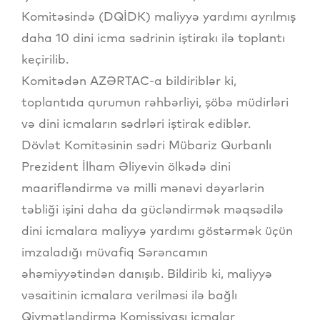
Komitəsində (DQİDK) maliyyə yardımı ayrılmış
daha 10 dini icma sədrinin iştirakı ilə toplantı
keçirilib.
Komitədən AZƏRTAC-a bildiriblər ki,
toplantıda qurumun rəhbərliyi, şöbə müdirləri
və dini icmaların sədrləri iştirak ediblər.
Dövlət Komitəsinin sədri Mübariz Qurbanlı
Prezident İlham Əliyevin ölkədə dini
maarifləndirmə və milli mənəvi dəyərlərin
təbliği işini daha da gücləndirmək məqsədilə
dini icmalara maliyyə yardımı göstərmək üçün
imzaladığı müvafiq Sərəncamın
əhəmiyyətindən danışıb. Bildirib ki, maliyyə
vəsaitinin icmalara verilməsi ilə bağlı
Qiymətləndirmə Komissiyası icmalar