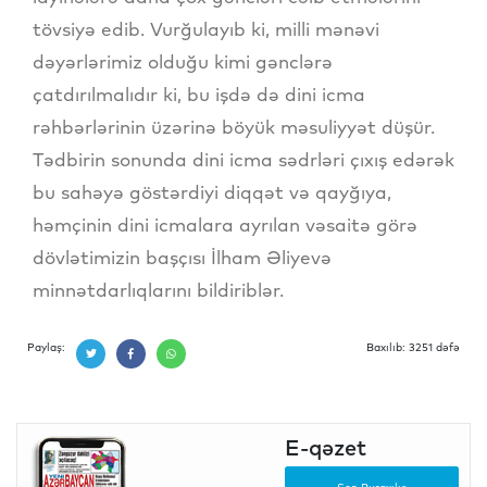
tövsiyə edib. Vurğulayıb ki, milli mənəvi
dəyərlərimiz olduğu kimi gənclərə
çatdırılmalıdır ki, bu işdə də dini icma
rəhbərlərinin üzərinə böyük məsuliyyət düşür.
Tədbirin sonunda dini icma sədrləri çıxış edərək
bu sahəyə göstərdiyi diqqət və qayğıya,
həmçinin dini icmalara ayrılan vəsaitə görə
dövlətimizin başçısı İlham Əliyevə
minnətdarlıqlarını bildiriblər.
Paylaş:
Baxılıb: 3251 dəfə
E-qəzet