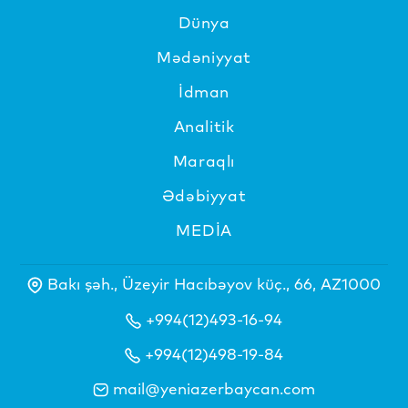
Dünya
Mədəniyyat
İdman
Analitik
Maraqlı
Ədəbiyyat
MEDİA
Bakı şəh., Üzeyir Hacıbəyov küç., 66, AZ1000
+994(12)493-16-94
+994(12)498-19-84
mail@yeniazerbaycan.com