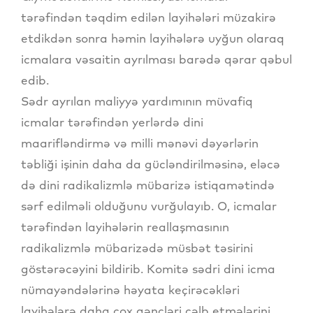
tərəfindən təqdim edilən layihələri müzakirə
etdikdən sonra həmin layihələrə uyğun olaraq
icmalara vəsaitin ayrılması barədə qərar qəbul
edib.
Sədr ayrılan maliyyə yardımının müvafiq
icmalar tərəfindən yerlərdə dini
maarifləndirmə və milli mənəvi dəyərlərin
təbliği işinin daha da gücləndirilməsinə, eləcə
də dini radikalizmlə mübarizə istiqamətində
sərf edilməli olduğunu vurğulayıb. O, icmalar
tərəfindən layihələrin reallaşmasının
radikalizmlə mübarizədə müsbət təsirini
göstərəcəyini bildirib. Komitə sədri dini icma
nümayəndələrinə həyata keçirəcəkləri
layihələrə daha çox gəncləri cəlb etmələrini