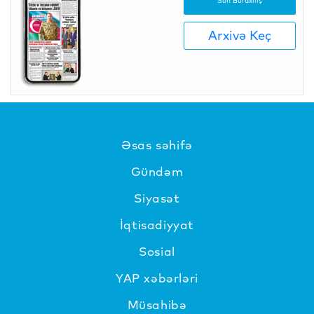
Son Buraxılış
Arxivə Keç
Əsas səhifə
Gündəm
Siyasət
İqtisadiyyat
Sosial
YAP xəbərləri
Müsahibə