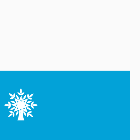
“Paramount” ilə “Warner Bros.
Discovery”nin birləşməsinə
razılıq verib
07 Avqust 19:22
Rumıniya hökuməti elektrik
enerjisi istehlakını
məhdudlaşdırmaq qərarına
gəlib
07 Avqust 18:45
ABŞ Kiber Komandanlığı şəxsi
heyəti arasında intihar
hadisələrini araşdırır
07 Avqust 18:19
Tailandda məktəbdə baş verən
atışma nəticəsində iki nəfər
həlak olub
07 Avqust 17:49
Amerikalı astronavtlar
quraşdırma işlərindən sonra
Beynəlxalq Kosmik Stansiyaya
qayıdıblar