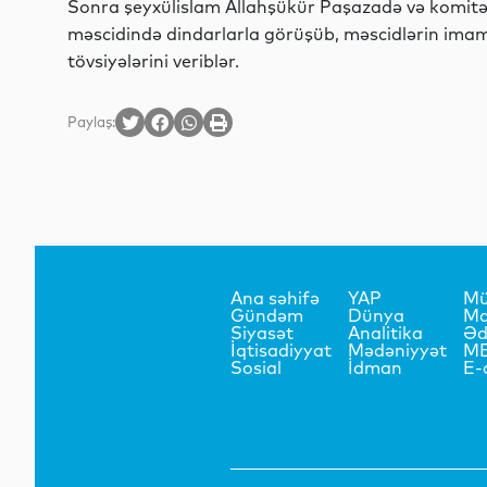
Sonra şeyxülislam Allahşükür Paşazadə və komitə
məscidində dindarlarla görüşüb, məscidlərin imaml
tövsiyələrini veriblər.
Paylaş:
Ana səhifə
YAP
Mü
Gündəm
Dünya
Ma
Siyasət
Analitika
Əd
İqtisadiyyat
Mədəniyyət
M
Sosial
İdman
E-