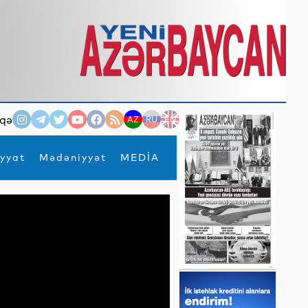
qə
AZ
RU
EN
yyat
Mədəniyyət
MEDİA
×