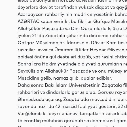
eləcə də dünyanın nüfuzlu dövlətlərindən birinə çev
dəyərlərə dövlət tərəfindən yüksək diqqət və qayğı 
Azərbaycan rəhbərliyinin müdrik siyasətinin bəhrəs
AZƏRTAC xəbər verir ki, bu fikirlər Qafqaz Müsəlm
Allahşükür Paşazadə və Dini Qurumlarla İş üzrə D
iyulun 21-də Zaqatala şəhərində dini icma rəhbərləri
Qafqaz Müsəlmanları İdarəsinin, Dövlət Komitəsin
rəsmiləri əvvəlcə Ümummilli lider Heydər Əliyevin
abidəsi önünə gül dəstələri düzüb, xatirəsini ehtir
Sonra İcra Hakimiyyətində aidiyyəti qurumların rəhbə
Şeyxülislam Allahşükür Paşazadə və onu müşayiə
Məscidinə gəlib, namaz qılıb, dualar ediblər.
Daha sonra Bakı İslam Universitetinin Zaqatala fi
rəhbərləri və dindarlarla görüş olub. Görüşü rayo
Əhmədzadə açaraq, Zaqatalada mövcud dini durum 
rayonda hazırda 42 məscid fəaliyyət göstərir, 32 
Vurğulanıb ki, qeyri-ənənəvi təriqətlərin zərərli tə
tolerantlıq mühitinin qorunub saxlanması istiqam