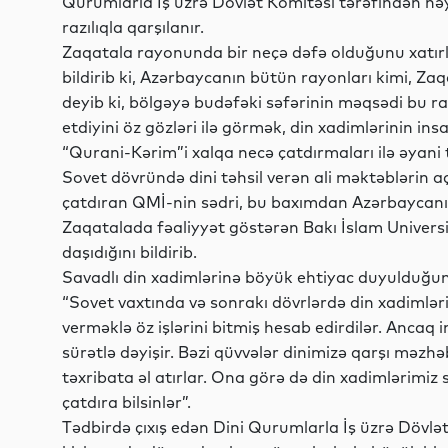
Qurumlarla İş üzrə Dövlət Komitəsi tərəfindən həya
razılıqla qarşılanır.
Zaqatala rayonunda bir neçə dəfə olduğunu xatır
bildirib ki, Azərbaycanın bütün rayonları kimi, Zaq
deyib ki, bölgəyə budəfəki səfərinin məqsədi bu r
etdiyini öz gözləri ilə görmək, din xadimlərinin i
“Qurani-Kərim”i xalqa necə çatdırmaları ilə əyani 
Sovet dövründə dini təhsil verən ali məktəblərin 
çatdıran QMİ-nin sədri, bu baxımdan Azərbaycanın
Zaqatalada fəaliyyət göstərən Bakı İslam Universit
daşıdığını bildirib.
Savadlı din xadimlərinə böyük ehtiyac duyulduğu
“Sovet vaxtında və sonrakı dövrlərdə din xadimlə
verməklə öz işlərini bitmiş hesab edirdilər. Ancaq
sürətlə dəyişir. Bəzi qüvvələr dinimizə qarşı məzhə
təxribata əl atırlar. Ona görə də din xadimlərimiz sa
çatdıra bilsinlər”.
Tədbirdə çıxış edən Dini Qurumlarla İş üzrə Dövlət