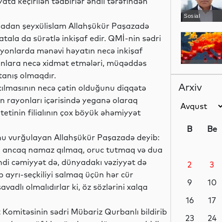
ta keçirilən tədbirlər əhali tərəfindən
Sosial
ladan şeyxülislam Allahşükür Paşazadə
atala da sürətlə inkişaf edir. QMİ-nin sədri
ayonlarda mənəvi həyatın necə inkişaf
nsanlara necə xidmət etmələri, müqəddəs
Dünya
tanış olmaqdır.
Arxiv
açılmasının necə çətin olduğunu diqqətə
 rayonları içərisində yeganə olaraq
etinin filialının çox böyük əhəmiyyət
Maraqlı
B
Be
nu vurğulayan Allahşükür Paşazadə deyib:
ri ancaq namaz qılmaq, oruc tutmaq və dua
 indi cəmiyyət də, dünyadakı vəziyyət də
2
3
Maraqlı
b ayrı-seçkiliyi salmaq üçün hər cür
9
10
vadlı olmalıdırlar ki, öz sözlərini xalqa
16
17
 Komitəsinin sədri Mübariz Qurbanlı bildirib
Analitik
23
24