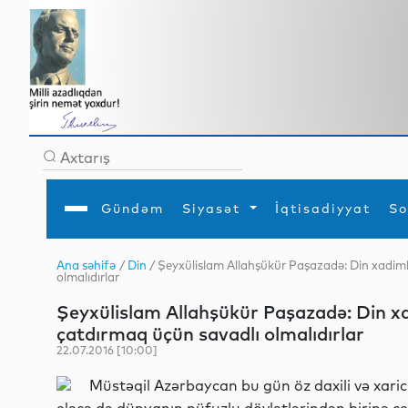
Gündəm
Siyasət
İqtisadiyyat
So
Ana səhifə
/
Din
/ Şeyxülislam Allahşükür Paşazadə: Din xadimlə
olmalıdırlar
Ana səhifə
Ədəbiyyat
Siyasət
Sosial
Dün
Gündəm
MEDİA
Xarici siyasət
Turizm
Şeyxülislam Allahşükür Paşazadə: Din xadi
İqtisadiyyat
Daxili siyasət
Elm
çatdırmaq üçün savadlı olmalıdırlar
YAP
Din
Analitika
Hadisə
22.07.2016 [10:00]
Mədəniyyət
Diaspor
Müsahibə
Müstəqil Azərbaycan bu gün öz daxili və xarici 