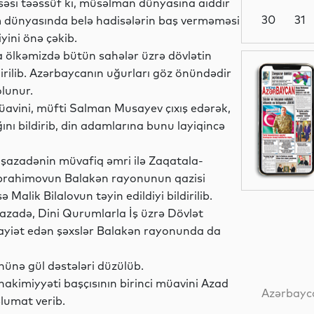
səsi təəssüf ki, müsəlman dünyasına aiddir
30
31
lam dünyasında belə hadisələrin baş verməməsi
yini önə çəkib.
a ölkəmizdə bütün sahələr üzrə dövlətin
Siyasət
irilib. Azərbaycanın uğurları göz önündədir
olunur.
avini, müfti Salman Musayev çıxış edərək,
ını bildirib, din adamlarına bunu layiqincə
Siyasət
aşazadənin müvafiq əmri ilə Zaqatala-
 İbrahimovun Balakən rayonunun qazisi
Malik Bilalovun təyin edildiyi bildirilib.
Siyasət
azadə, Dini Qurumlarla İş üzrə Dövlət
şayiət edən şəxslər Balakən rayonunda da
nünə gül dəstələri düzülüb.
Dünya
hakimiyyəti başçısının birinci müavini Azad
Azərbayca
lumat verib.