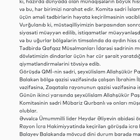
ki, hazırda dünyada olan münaqişələrin böyük his
və bu, hər birimizi narahat edir. Komitə sədri İs
üçün əməli tədbirlərin həyata keçirilməsinin vacibli
Vurğulanıb ki, müstəqilliyimizin bərpasından sonr
siyasəti müəyyən edilib, istiqamətlər müəyyənləşd
və bu uğurlar bölgələrin timsalında da aydın hiss 
Tədbirdə Qafqaz Müsəlmanları İdarəsi sədrinin mü
dövlətimizin dindarlar üçün hər cür şərait yaratdığ
qiymətləndirmələrini tövsiyə edib.
Görüşdə QMİ-nin sədri, şeyxülislam Allahşükür P
Balakən bölgə qazisi vəzifəsində çalışan İbrahim
vəzifəsinə, Zaqatala rayonunun qazisi vəzifəsinə isə 
Günün ikinci yarısında şeyxülislam Allahşükür Paş
Komitəsinin sədri Mübariz Qurbanlı və onları mü
olublar.
Əvvəlcə Ümummilli lider Heydər Əliyevin abidəsi ö
Rayon İcra Hakimiyyətində keçirilən görüşdə icra 
Balayev Balakəndə mövcud dini durum barədə mə