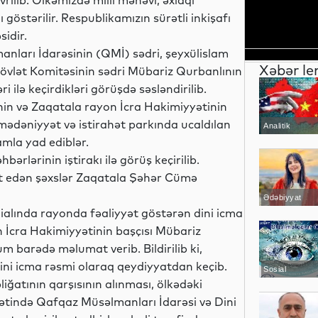
rilib. Ölkəmizdə milli mənəvi, əxlaqi
göstərilir. Respublikamızın sürətli inkişafı
idir.
anları İdarəsinin (QMİ) sədri, şeyxülislam
Xəbər le
övlət Komitəsinin sədri Mübariz Qurbanlının
 ilə keçirdikləri görüşdə səsləndirilib.
in və Zaqatala rayon İcra Hakimiyyətinin
 mədəniyyət və istirahət parkında ucaldılan
Analitik
amla yad ediblər.
rlərinin iştirakı ilə görüş keçirilib.
t edən şəxslər Zaqatala Şəhər Cümə
Ədəbiyyat
lialında rayonda fəaliyyət göstərən dini icma
n İcra Hakimiyyətinin başçısı Mübariz
barədə məlumat verib. Bildirilib ki,
dini icma rəsmi olaraq qeydiyyatdan keçib.
Sosial
bliğatının qarşısının alınması, ölkədəki
ətində Qafqaz Müsəlmanları İdarəsi və Dini