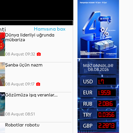
nti
Hamısına bax
Dünya liderliyi uğrunda
mübarizə
08 Avqust 09:32
Şənbə üçün nəzm
MƏZƏNNƏLƏR
08.08.2026
1.7
08 Avqust 09:17
1.9591
Gözümüzə işıq verənlər...
2.0816
08 Avqust 08:51
0.0356
Robotlar robotu
2.2873