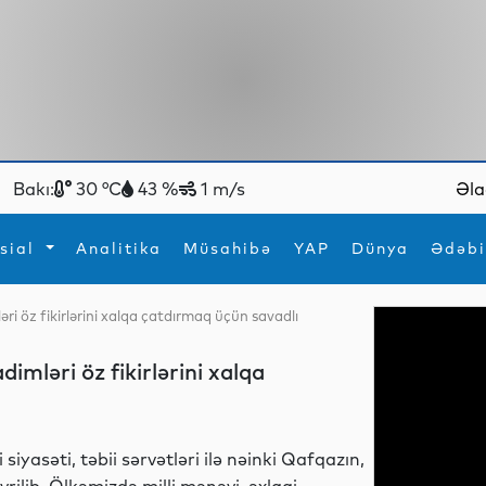
Bakı:
30 °C
43 %
1 m/s
Əla
sial
Analitika
Müsahibə
YAP
Dünya
Ədəbi
ri öz fikirlərini xalqa çatdırmaq üçün savadlı
ya
İdman
Maraqlı
İdman
Yeni texnologiyalar
mləri öz fikirlərini xalqa
siyasəti, təbii sərvətləri ilə nəinki Qafqazın,