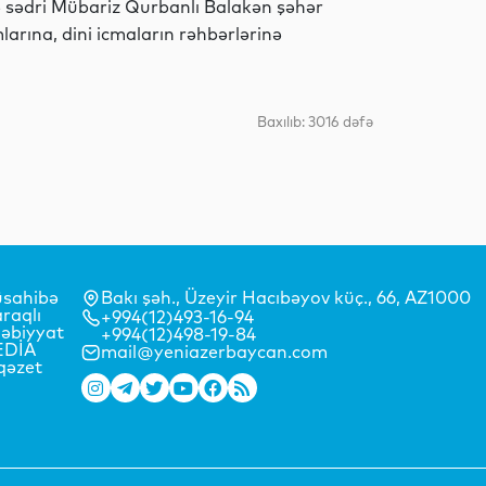
 sədri Mübariz Qurbanlı Balakən şəhər
arına, dini icmaların rəhbərlərinə
Dünya
Baxılıb: 3016 dəfə
Dünya
Dünya
sahibə
Bakı şəh., Üzeyir Hacıbəyov küç., 66, AZ1000
raqlı
+994(12)493-16-94
əbiyyat
+994(12)498-19-84
EDİA
mail@yeniazerbaycan.com
qəzet
Dünya