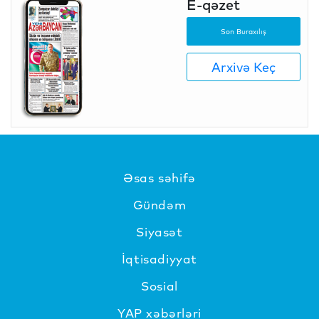
E-qəzet
Son Buraxılış
Arxivə Keç
Əsas səhifə
Gündəm
Siyasət
İqtisadiyyat
Sosial
YAP xəbərləri