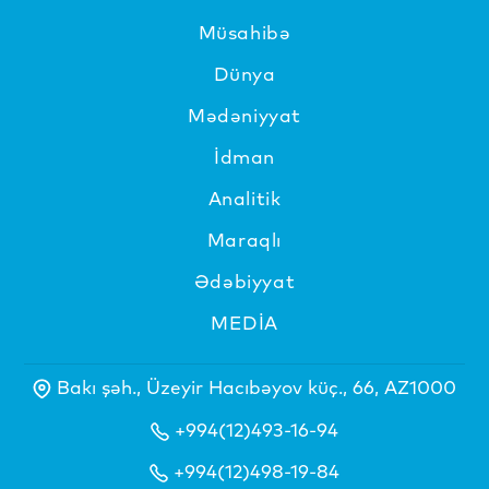
Müsahibə
Dünya
Mədəniyyat
İdman
Analitik
Maraqlı
Ədəbiyyat
MEDİA
Bakı şəh., Üzeyir Hacıbəyov küç., 66, AZ1000
+994(12)493-16-94
+994(12)498-19-84