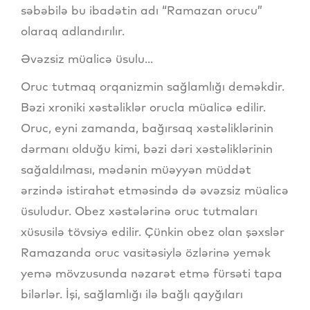
səbəbilə bu ibadətin adı “Ramazan orucu”
olaraq adlandırılır.
Əvəzsiz müalicə üsulu...
Oruc tutmaq orqanizmin sağlamlığı deməkdir.
Bəzi xroniki xəstəliklər orucla müalicə edilir.
Oruc, eyni zamanda, bağırsaq xəstəliklərinin
dərmanı olduğu kimi, bəzi dəri xəstəliklərinin
sağaldılması, mədənin müəyyən müddət
ərzində istirahət etməsində də əvəzsiz müalicə
üsuludur. Obez xəstələrinə oruc tutmaları
xüsusilə tövsiyə edilir. Çünkin obez olan şəxslər
Ramazanda oruc vasitəsiylə özlərinə yemək
yemə mövzusunda nəzarət etmə fürsəti tapa
bilərlər. İşi, sağlamlığı ilə bağlı qayğıları