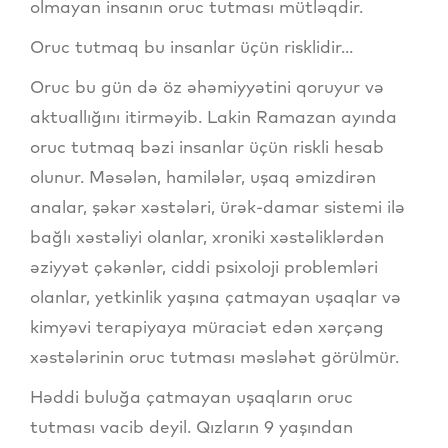
olmayan insanın oruc tutması mütləqdir.
Oruc tutmaq bu insanlar üçün risklidir...
Oruc bu gün də öz əhəmiyyətini qoruyur və
aktuallığını itirməyib. Lakin Ramazan ayında
oruc tutmaq bəzi insanlar üçün riskli hesab
olunur. Məsələn, hamilələr, uşaq əmizdirən
analar, şəkər xəstələri, ürək-damar sistemi ilə
bağlı xəstəliyi olanlar, xroniki xəstəliklərdən
əziyyət çəkənlər, ciddi psixoloji problemləri
olanlar, yetkinlik yaşına çatmayan uşaqlar və
kimyəvi terapiyaya müraciət edən xərçəng
xəstələrinin oruc tutması məsləhət görülmür.
Həddi buluğa çatmayan uşaqların oruc
tutması vacib deyil. Qızların 9 yaşından