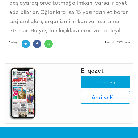
başlayaraq oruc tutmağa imkanı varsa, riayət
edə bilərlər. Oğlanlara isə 15 yaşından etibarən
sağlamlıqları, orqanizmi imkan verirsə, əməl
etsinlər. Bu yaşdan kiçiklərə oruc vacib deyil.
Paylaş:
Baxılıb: 1211 dəfə
E-qəzet
Son Buraxılış
Arxivə Keç