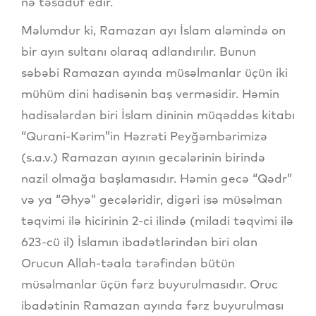
nə təsadüf edir.
Məlumdur ki, Ramazan ayı İslam aləmində on
bir ayın sultanı olaraq adlandırılır. Bunun
səbəbi Ramazan ayında müsəlmanlar üçün iki
mühüm dini hadisənin baş verməsidir. Həmin
hadisələrdən biri İslam dininin müqəddəs kitabı
“Qurani-Kərim”in Həzrəti Peyğəmbərimizə
(s.a.v.) Ramazan ayının gecələrinin birində
nazil olmağa başlamasıdır. Həmin gecə “Qədr”
və ya “Əhyə” gecələridir, digəri isə müsəlman
təqvimi ilə hicirinin 2-ci ilində (miladi təqvimi ilə
623-cü il) İslamın ibadətlərindən biri olan
Orucun Allah-təala tərəfindən bütün
müsəlmanlar üçün fərz buyurulmasıdır. Oruc
ibadətinin Ramazan ayında fərz buyurulması