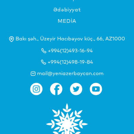
Ədəbiyyat
MEDİA
Bakı şəh., Üzeyir Hacıbəyov küç., 66, AZ1000
+994(12)493-16-94
+994(12)498-19-84
mail@yeniazerbaycan.com