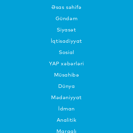
Əsas səhifə
Gündəm
Siyasət
İqtisadiyyat
Sosial
YAP xəbərləri
Müsahibə
Dünya
Mədəniyyat
İdman
Analitik
Maraqlı