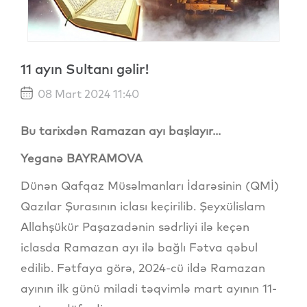
11 ayın Sultanı gəlir!
08 Mart 2024 11:40
Bu tarixdən Ramazan ayı başlayır...
Yeganə BAYRAMOVA
Dünən Qafqaz Müsəlmanları İdarəsinin (QMİ)
Qazılar Şurasının iclası keçirilib. Şeyxülislam
Allahşükür Paşazadənin sədrliyi ilə keçən
iclasda Ramazan ayı ilə bağlı Fətva qəbul
edilib. Fətfaya görə, 2024-cü ildə Ramazan
ayının ilk günü miladi təqvimlə mart ayının 11-