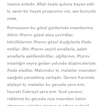
insana anladır. Allah təala quluna bəyan edir
ki, sənin bir həyat proqramın var, sən bununla
yaşa.
Ramazanın bu gözəl günlərində insanlarımız
dilinin iftarını gözəl sözə çevirdilər,
könüllülərinin iftarını gözəl duyğularla ifadə
etdilər. Əlin iftarını xeyirli əməllərlə, saleh
əməllərlə şəkilləndirdilər, ağıllarının, iftarını
insanlığın xeyrə gedən yolunda düşüncələriylə
ifadə elədilər. Məlumdur ki, mələklər insandan
aşağıda yaradılmış varlıqdır. Qurani Kərimdə
söyləyir ki, mələklər bu gecədə yerə enir,
həzrəti Cəbrayıl yerə enir. Sual yaranır,
rəbbimiz bu gecədə niyə insandan üstün
olmayan varlıqları insanın ayağına gətirir?