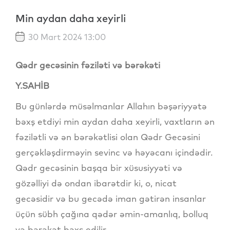
Min aydan daha xeyirli
30 Mart 2024 13:00
Qədr gecəsinin fəziləti və bərəkəti
Y.SAHİB
Bu günlərdə müsəlmanlar Allahın bəşəriyyətə
bəxş etdiyi min aydan daha xeyirli, vaxtların ən
fəzilətli və ən bərəkətlisi olan Qədr Gecəsini
gerçəkləşdirməyin sevinc və həyəcanı içindədir.
Qədr gecəsinin başqa bir xüsusiyyəti və
gözəlliyi də ondan ibarətdir ki, o, nicat
gecəsidir və bu gecədə iman gətirən insanlar
üçün sübh çağına qədər əmin-amanlıq, bolluq
və bərəkət bəxş edilir.