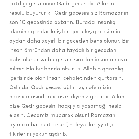
çatdığı gecə onun Qədr gecəsidir. Allahın
rəsulu buyurur ki, Qədr gecəsini siz Ramazanın
son 10 gecəsində axtarın. Burada insanlıq
aləminə göndərilmiş bir qurtuluş gecəsi min
aydan daha xeyirli bir gecədən bəhs olunur. Bir
insan ömründən daha faydalı bir gecədən
bəhs olunur və bu gecəni sıradan insan anlaya
bilmir. Elə bir bəndə olsun ki, Allah o qaranlıq
içərisində olan insanı cəhalətindən qurtarsın.
Əslində, Qədr gecəsi ağlımızı, nəfsimizin
həbsxanasından xilas etdiyimiz gecədir. Allah
bizə Qədr gecəsini haqqıyla yaşamağı nəsib
eləsin. Gecəmiz mübarək olsun! Ramazan
ayımıza bərəkət olsun”, - deyə ilahiyyatçı
fikirlərini yekunlaşdırıb.