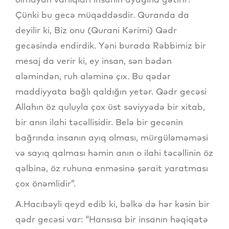
Çünki bu gecə müqəddəsdir. Quranda da
deyilir ki, Biz onu (Qurani Kərimi) Qədr
gecəsində endirdik. Yəni burada Rəbbimiz bir
mesaj da verir ki, ey insan, sən bədən
aləmindən, ruh aləminə çıx. Bu qədər
maddiyyata bağlı qaldığın yetər. Qədr gecəsi
Allahın öz quluyla çox üst səviyyədə bir xitab,
bir anın ilahi təcəllisidir. Belə bir gecənin
bağrında insanın ayıq olması, mürgüləməməsi
və sayıq qalması həmin anın o ilahi təcəllinin öz
qəlbinə, öz ruhuna enməsinə şərait yaratması
çox önəmlidir”.
A.Hacıbəyli qeyd edib ki, bəlkə də hər kəsin bir
qədr gecəsi var: “Hansısa bir insanın həqiqətə