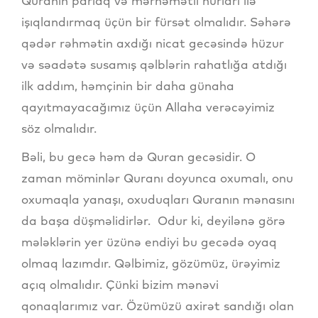
Quranın parlaq və mərhəmətli nurları ilə
işıqlandırmaq üçün bir fürsət olmalıdır. Səhərə
qədər rəhmətin axdığı nicat gecəsində hüzur
və səadətə susamış qəlblərin rahatlığa atdığı
ilk addım, həmçinin bir daha günaha
qayıtmayacağımız üçün Allaha verəcəyimiz
söz olmalıdır.
Bəli, bu gecə həm də Quran gecəsidir. O
zaman möminlər Quranı doyunca oxumalı, onu
oxumaqla yanaşı, oxuduqları Quranın mənasını
da başa düşməlidirlər. Odur ki, deyilənə görə
mələklərin yer üzünə endiyi bu gecədə oyaq
olmaq lazımdır. Qəlbimiz, gözümüz, ürəyimiz
açıq olmalıdır. Çünki bizim mənəvi
qonaqlarımız var. Özümüzü axirət sandığı olan