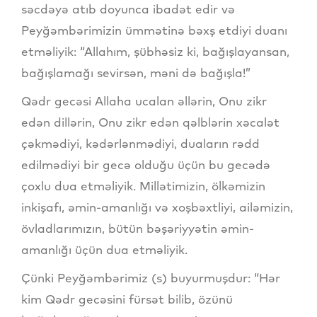
səcdəyə atıb doyunca ibadət edir və
Peyğəmbərimizin ümmətinə bəxş etdiyi duanı
etməliyik: “Allahım, şübhəsiz ki, bağışlayansan,
bağışlamağı sevirsən, məni də bağışla!”
Qədr gecəsi Allaha ucalan əllərin, Onu zikr
edən dillərin, Onu zikr edən qəlblərin xəcalət
çəkmədiyi, kədərlənmədiyi, duaların rədd
edilmədiyi bir gecə olduğu üçün bu gecədə
çoxlu dua etməliyik. Millətimizin, ölkəmizin
inkişafı, əmin-amanlığı və xoşbəxtliyi, ailəmizin,
övladlarımızın, bütün bəşəriyyətin əmin-
amanlığı üçün dua etməliyik.
Çünki Peyğəmbərimiz (s) buyurmuşdur: “Hər
kim Qədr gecəsini fürsət bilib, özünü