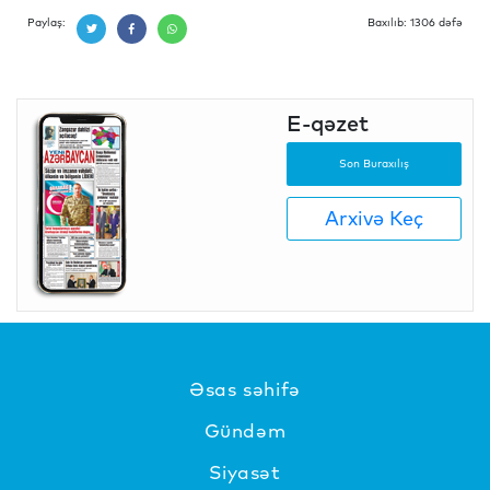
Paylaş:
Baxılıb: 1306 dəfə
E-qəzet
Son Buraxılış
Arxivə Keç
Əsas səhifə
Gündəm
Siyasət