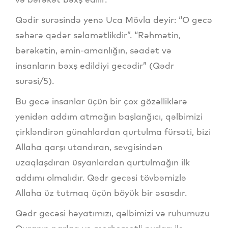
Qədir surəsində yenə Uca Mövla deyir: “O gecə
səhərə qədər səlamətlikdir”. “Rəhmətin,
bərəkətin, əmin-amanlığın, səadət və
insanların bəxş edildiyi gecədir” (Qədr
surəsi/5).
Bu gecə insanlar üçün bir çox gözəlliklərə
yenidən addım atmağın başlanğıcı, qəlbimizi
çirkləndirən günahlardan qurtulma fürsəti, bizi
Allaha qarşı utandıran, sevgisindən
uzaqlaşdıran üsyanlardan qurtulmağın ilk
addımı olmalıdır. Qədr gecəsi tövbəmizlə
Allaha üz tutmaq üçün böyük bir əsasdır.
Qədr gecəsi həyatımızı, qəlbimizi və ruhumuzu