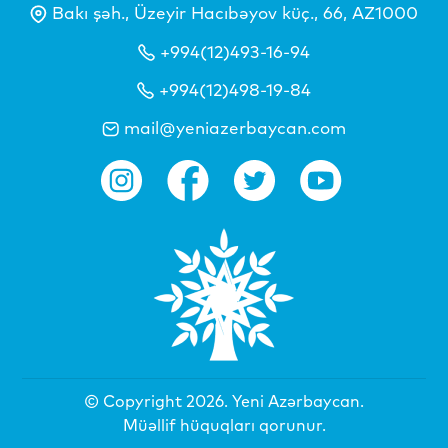
Bakı şəh., Üzeyir Hacıbəyov küç., 66, AZ1000
+994(12)493-16-94
+994(12)498-19-84
mail@yeniazerbaycan.com
© Copyright 2026.
Yeni Azərbaycan
.
Müəllif hüquqları qorunur.