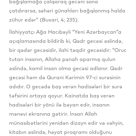
bağışlamağa çalışaraq gecəni sona
çatdırarsa, səhəri günahları bağışlanmış halda
zühur edər” (Buxari, 4; 235).
İlahiyyatçı Ağa Hacıbəyli “Yeni Azərbaycan”a
açıqlamasında bildirib ki, Qədr gecəsi əslində,
bir qədər gecəsidir, ilahi təqdir gecəsidir: “Oruc
tutan insanın, Allaha pənah aparmış qulun
əslində, kamil insan olma gecəsi adlanır. Qədr
gecəsi həm də Qurani Kərimin 97-ci surəsinin
adıdır. O gecədə baş verən hadisələri bir surə
təfsirini ortaya qoyur. Kainatda baş verən
hadisələri bir yönü ilə bəyan edir, insanın
mənəvi ekranına gətirir. İnsan Allah
münasibətlərini yenidən dizayn edir və vəhyin,
kitabın əslində, həyat proqramı olduğunu