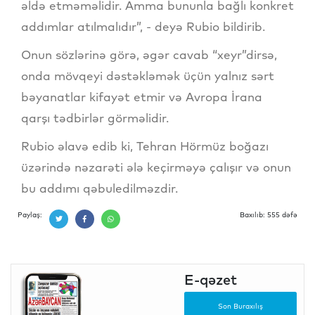
əldə etməməlidir. Amma bununla bağlı konkret
addımlar atılmalıdır”, - deyə Rubio bildirib.
Onun sözlərinə görə, əgər cavab “xeyr”dirsə,
onda mövqeyi dəstəkləmək üçün yalnız sərt
bəyanatlar kifayət etmir və Avropa İrana
qarşı tədbirlər görməlidir.
Rubio əlavə edib ki, Tehran Hörmüz boğazı
üzərində nəzarəti ələ keçirməyə çalışır və onun
bu addımı qəbuledilməzdir.
Paylaş:
Baxılıb: 555 dəfə
E-qəzet
Son Buraxılış