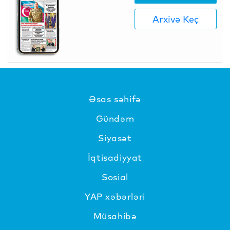
Arxivə Keç
Əsas səhifə
Gündəm
Siyasət
İqtisadiyyat
Sosial
YAP xəbərləri
Müsahibə