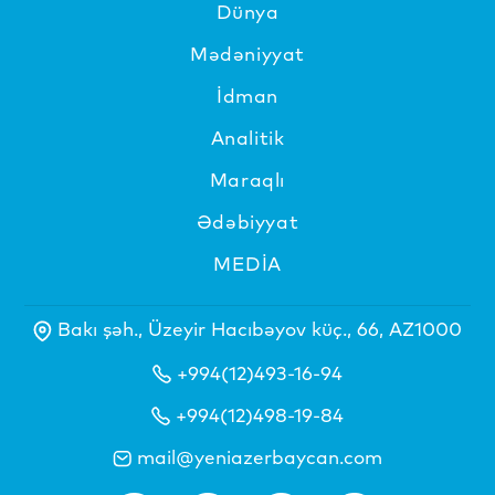
Dünya
Mədəniyyat
İdman
Analitik
Maraqlı
Ədəbiyyat
MEDİA
Bakı şəh., Üzeyir Hacıbəyov küç., 66, AZ1000
+994(12)493-16-94
+994(12)498-19-84
mail@yeniazerbaycan.com