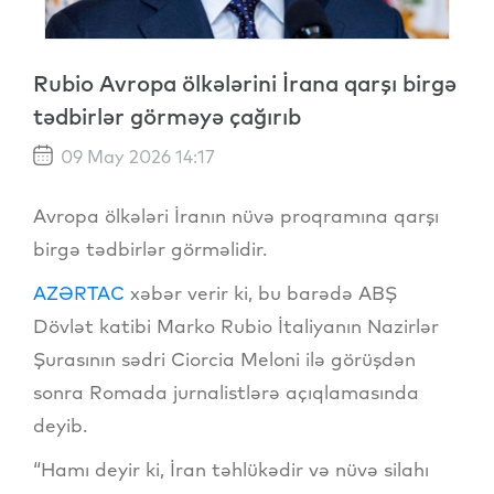
Rubio Avropa ölkələrini İrana qarşı birgə
tədbirlər görməyə çağırıb
09 May 2026 14:17
Avropa ölkələri İranın nüvə proqramına qarşı
birgə tədbirlər görməlidir.
AZƏRTAC
xəbər verir ki, bu barədə ABŞ
Dövlət katibi Marko Rubio İtaliyanın Nazirlər
Şurasının sədri Ciorcia Meloni ilə görüşdən
sonra Romada jurnalistlərə açıqlamasında
deyib.
“Hamı deyir ki, İran təhlükədir və nüvə silahı