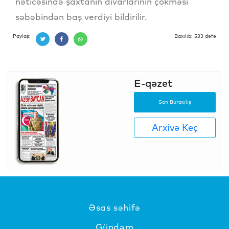
nəticəsində şaxtanın divarlarının çökməsi
səbəbindən baş verdiyi bildirilir.
Paylaş:
Baxılıb: 533 dəfə
E-qəzet
Son Buraxılış
Arxivə Keç
Əsas səhifə
Gündəm