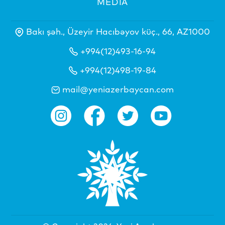
MEDİA
Bakı şəh., Üzeyir Hacıbəyov küç., 66, AZ1000
+994(12)493-16-94
+994(12)498-19-84
mail@yeniazerbaycan.com