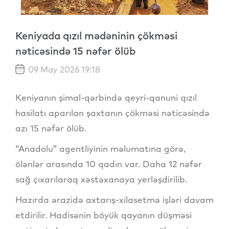
Keniyada qızıl mədəninin çökməsi
nəticəsində 15 nəfər ölüb
09 May 2026 19:18
Keniyanın şimal-qərbində qeyri-qanuni qızıl
hasilatı aparılan şaxtanın çökməsi nəticəsində
azı 15 nəfər ölüb.
“Anadolu” agentliyinin məlumatına görə,
ölənlər arasında 10 qadın var. Daha 12 nəfər
sağ çıxarılaraq xəstəxanaya yerləşdirilib.
Hazırda ərazidə axtarış-xilasetmə işləri davam
etdirilir. Hadisənin böyük qayanın düşməsi