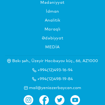
Mədəniyyat
İdman
Analitik
Maraqlı
Ədəbiyyat
MEDİA
Bakı şəh., Üzeyir Hacıbəyov küç., 66, AZ1000
+994(12)493-16-94
+994(12)498-19-84
mail@yeniazerbaycan.com