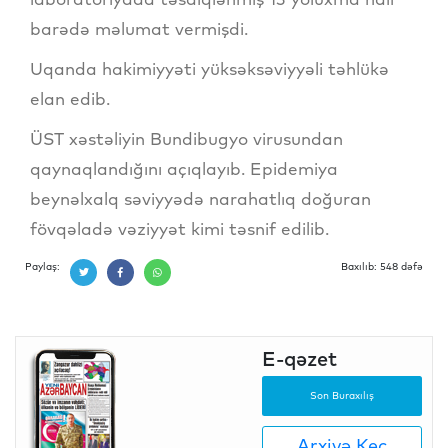
barədə məlumat vermişdi.
Uqanda hakimiyyəti yüksəksəviyyəli təhlükə
elan edib.
ÜST xəstəliyin Bundibugyo virusundan
qaynaqlandığını açıqlayıb. Epidemiya
beynəlxalq səviyyədə narahatlıq doğuran
fövqəladə vəziyyət kimi təsnif edilib.
Paylaş:
Baxılıb: 548 dəfə
E-qəzet
Son Buraxılış
Arxivə Keç