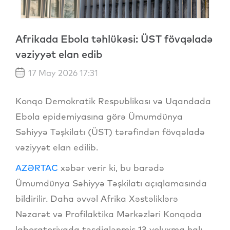
Afrikada Ebola təhlükəsi: ÜST fövqəladə
vəziyyət elan edib
17 May 2026 17:31
Konqo Demokratik Respublikası və Uqandada
Ebola epidemiyasına görə Ümumdünya
Səhiyyə Təşkilatı (ÜST) tərəfindən fövqəladə
vəziyyət elan edilib.
AZƏRTAC
xəbər verir ki, bu barədə
Ümumdünya Səhiyyə Təşkilatı açıqlamasında
bildirilir. Daha əvvəl Afrika Xəstəliklərə
Nəzarət və Profilaktika Mərkəzləri Konqoda
laboratoriyada təsdiqlənmiş 13 yoluxma halı