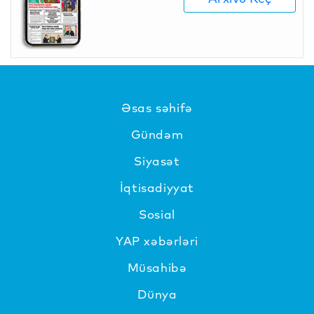
Əsas səhifə
Gündəm
Siyasət
İqtisadiyyat
Sosial
YAP xəbərləri
Müsahibə
Dünya