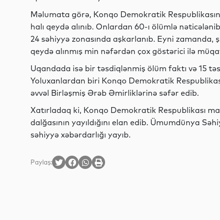
Məlumata görə, Konqo Demokratik Respublikasınd
halı qeydə alınıb. Onlardan 60-ı ölümlə nəticələni
24 səhiyyə zonasında aşkarlanıb. Eyni zamanda, şü
qeydə alınmış min nəfərdən çox göstərici ilə müqa
Uqandada isə bir təsdiqlənmiş ölüm faktı və 15 tə
Yoluxanlardan biri Konqo Demokratik Respublika
əvvəl Birləşmiş Ərəb Əmirliklərinə səfər edib.
Xatırladaq ki, Konqo Demokratik Respublikası may
dalğasının yayıldığını elan edib. Ümumdünya Səhiyy
səhiyyə xəbərdarlığı yayıb.
Paylaş: