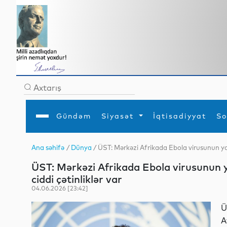
Gündəm
Siyasət
İqtisadiyyat
So
Ana səhifə
/
Dünya
/ ÜST: Mərkəzi Afrikada Ebola virusunun yayı
Ana səhifə
Ədəbiyyat
Siyasət
Sosial
Dün
ÜST: Mərkəzi Afrikada Ebola virusunun y
Gündəm
MEDİA
Xarici siyasət
Turizm
İqtisadiyyat
Daxili siyasət
Elm
ciddi çətinliklər var
YAP
Din
04.06.2026 [23:42]
Analitika
Hadisə
Mədəniyyət
Diaspor
Ü
Müsahibə
A