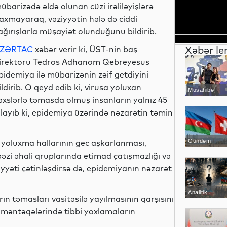
übarizədə əldə olunan cüzi irəliləyişlərə
axmayaraq, vəziyyətin hələ də ciddi
ağırışlarla müşayiət olunduğunu bildirib.
Xəbər le
ZƏRTAC
xəbər verir ki, ÜST-nin baş
irektoru Tedros Adhanom Qebreyesus
pidemiya ilə mübarizənin zəif getdiyini
ildirib. O qeyd edib ki, virusa yoluxan
Müsahibə
əxslərlə təmasda olmuş insanların yalnız 45
ğulayıb ki, epidemiya üzərində nəzarətin təmin
n yoluxma hallarının gec aşkarlanması,
Gündəm
bəzi əhali qruplarında etimad çatışmazlığı və
yyəti çətinləşdirsə də, epidemiyanın nəzarət
Analitik
ın təmasları vasitəsilə yayılmasının qarşısını
 məntəqələrində tibbi yoxlamaların