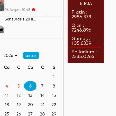
BİRJA
06 Avqust 10:48
Platin :
2986.373
Senzurasız 28 il...
Qızıl :
7246.896
06 Avqust 10:30
Gümüş :
105.6339
7-ci görüş...
Palladium :
2335.0265
06 Avqust 10:14
Ça
Ç
Ca
C
Ş
İlk və son “sınaq”dan 81 il ötür
1
4
5
6
7
8
06 Avqust 09:55
11
12
13
14
15
NATO-nun yeni təhlükəsizlik
fəlsəfəsi
18
19
20
21
22
25
26
27
28
29
06 Avqust 09:40