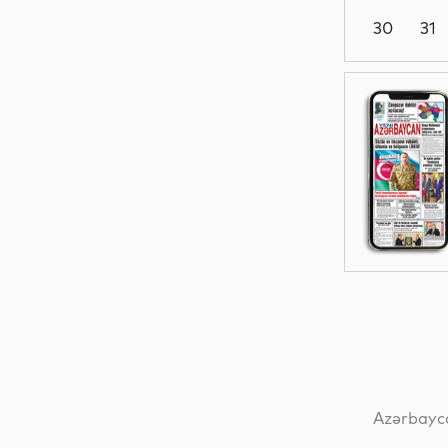
30
31
Ədəbiyyat
MEDİA
Dünya
Dünya
Azərbayca