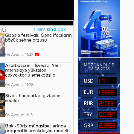
nti
Hamısına bax
Qəbələ festivalı: Gənc ifaçıların
böyük səhnə arzusu
06 Avqust 11:32
Azərbaycan - İsveçrə: Yeni
MƏZƏNNƏLƏR
06.08.2026
mərhələyə yüksələn
çoxvektorlu əməkdaşlıq
1.7
06 Avqust 11:28
1.9633
Siyasi həqiqətləri gizlədən
suallar
2.1023
0.0357
06 Avqust 11:13
2.2882
Bakı-Sürix münasibətlərində
praqmatik əməkdaşlıq modeli