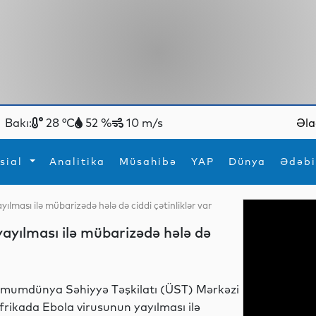
Bakı:
28 °C
52 %
10 m/s
Əla
sial
Analitika
Müsahibə
YAP
Dünya
Ədəbi
lması ilə mübarizədə hələ də ciddi çətinliklər var
ya
İdman
Maraqlı
ayılması ilə mübarizədə hələ də
İdman
Yeni texnologiyalar
mumdünya Səhiyyə Təşkilatı (ÜST) Mərkəzi
frikada Ebola virusunun yayılması ilə