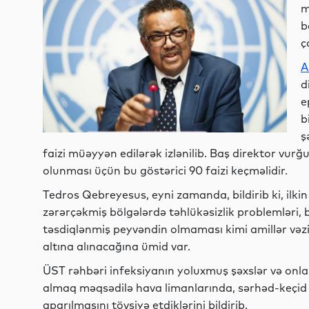
m
b
ç
A
d
e
b
ş
faizi müəyyən edilərək izlənilib. Baş direktor vur
olunması üçün bu göstərici 90 faizi keçməlidir.
Tedros Qebreyesus, eyni zamanda, bildirib ki, ilki
zərərçəkmiş bölgələrdə təhlükəsizlik problemləri, 
təsdiqlənmiş peyvəndin olmaması kimi amillər vəzi
altına alınacağına ümid var.
ÜST rəhbəri infeksiyanın yoluxmuş şəxslər və onlar
almaq məqsədilə hava limanlarında, sərhəd-keçid
aparılmasını tövsiyə etdiklərini bildirib.