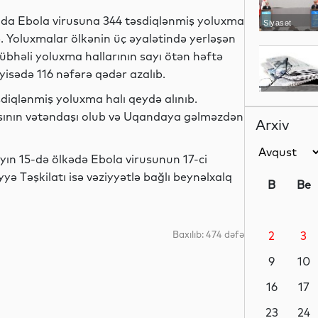
a Ebola virusuna 344 təsdiqlənmiş yoluxma
Siyasət
b. Yoluxmalar ölkənin üç əyalətində yerləşən
bhəli yoluxma hallarının sayı ötən həftə
yisədə 116 nəfərə qədər azalıb.
Gündəm
sdiqlənmiş yoluxma halı qeydə alınıb.
sının vətəndaşı olub və Uqandaya gəlməzdən
Arxiv
ın 15-də ölkədə Ebola virusunun 17-ci
Analitik
ə Təşkilatı isə vəziyyətlə bağlı beynəlxalq
B
Be
Baxılıb: 474 dəfə
2
3
Analitik
9
10
16
17
Analitik
23
24