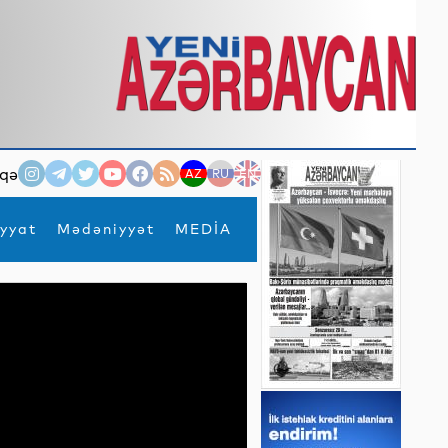
qə
AZ
RU
EN
yyat
Mədəniyyət
MEDİA
×