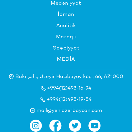
Mədəniyyat
İdman
Analitik
Maraqlı
Ədəbiyyat
MEDİA
Bakı şəh., Üzeyir Hacıbəyov küç., 66, AZ1000
+994(12)493-16-94
+994(12)498-19-84
mail@yeniazerbaycan.com