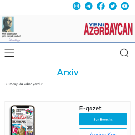
Arxiv
Bu menyuda xəbər yoxdur
E-qəzet
Son Buraxılış
Arxivə Keç