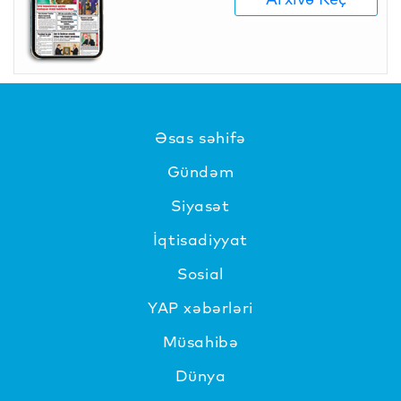
Əsas səhifə
Gündəm
Siyasət
İqtisadiyyat
Sosial
YAP xəbərləri
Müsahibə
Dünya