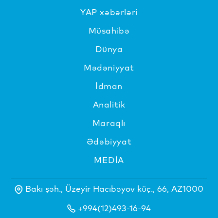
YAP xəbərləri
Müsahibə
Dünya
Mədəniyyat
İdman
Analitik
Maraqlı
Ədəbiyyat
MEDİA
Bakı şəh., Üzeyir Hacıbəyov küç., 66, AZ1000
+994(12)493-16-94