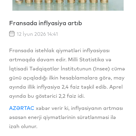
Fransada inflyasiya artıb
12 İyun 2026 14:41
Fransada istehlak qiymətləri inflyasiyası
artmaqda davam edir. Milli Statistika və
İqtisadi Tədqiqatlar İnstitutunun (Insee) cümə
günü açıqladığı ilkin hesablamalara görə, may
ayında illik inflyasiya 2,4 faiz təşkil edib. Aprel
ayında bu göstərici 2,2 faiz idi.
AZƏRTAC
xəbər verir ki, inflyasiyanın artması
əsasən enerji qiymətlərinin sürətlənməsi ilə
izah olunur.