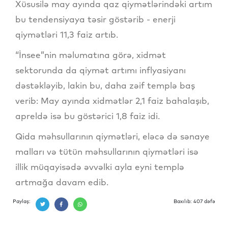
Xüsusilə may ayında qaz qiymətlərindəki artım
bu tendensiyaya təsir göstərib - enerji
qiymətləri 11,3 faiz artıb.
“İnsee”nin məlumatına görə, xidmət
sektorunda da qiymət artımı inflyasiyanı
dəstəkləyib, lakin bu, daha zəif templə baş
verib: May ayında xidmətlər 2,1 faiz bahalaşıb,
apreldə isə bu göstərici 1,8 faiz idi.
Qida məhsullarının qiymətləri, eləcə də sənaye
malları və tütün məhsullarının qiymətləri isə
illik müqayisədə əvvəlki ayla eyni templə
artmağa davam edib.
Paylaş:
Baxılıb: 407 dəfə