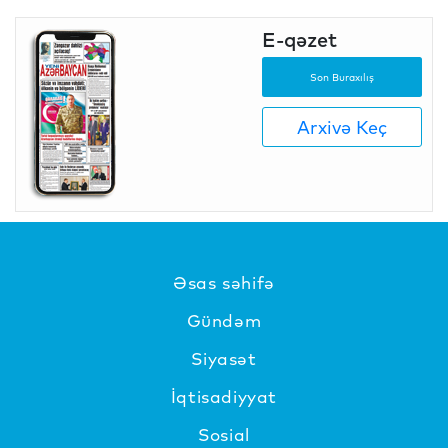
E-qəzet
Son Buraxılış
Arxivə Keç
Əsas səhifə
Gündəm
Siyasət
İqtisadiyyat
Sosial