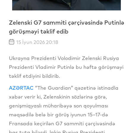
Zelenski G7 sammiti çərçivəsində Putinlə
görüşməyi təklif edib
15 İyun 2026 20:18
Ukrayna Prezidenti Volodimir Zelenski Rusiya
Prezidenti Vladimir Putinlə bu həftə görüşməyi
təklif etdiyini bildirib.
AZƏRTAC
“The Guardian” qəzetinə istinadla
xəbər verir ki, Zelenskinin sözlərinə görə,
genişmiqyaslı müharibəyə son qoyulması
məqsədilə belə bir görüş iyunun 15–17-də
Fransada keçirilən G7 sammiti çərçivəsində
baş tuta bilərdi, lakin Rusiya Prezidenti