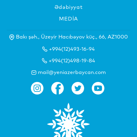
Ədəbiyyat
MEDİA
Bakı şəh., Üzeyir Hacıbəyov küç., 66, AZ1000
+994(12)493-16-94
+994(12)498-19-84
mail@yeniazerbaycan.com