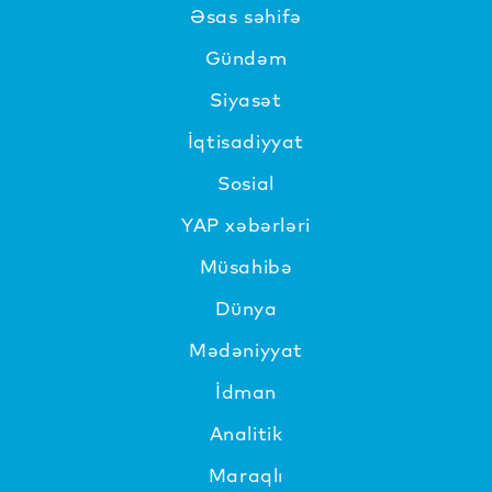
Əsas səhifə
Gündəm
Siyasət
İqtisadiyyat
Sosial
YAP xəbərləri
Müsahibə
Dünya
Mədəniyyat
İdman
Analitik
Maraqlı