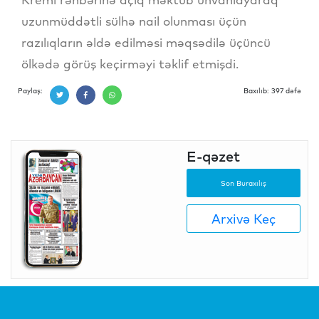
uzunmüddətli sülhə nail olunması üçün
razılıqların əldə edilməsi məqsədilə üçüncü
ölkədə görüş keçirməyi təklif etmişdi.
Paylaş:
Baxılıb: 397 dəfə
E-qəzet
Son Buraxılış
Arxivə Keç