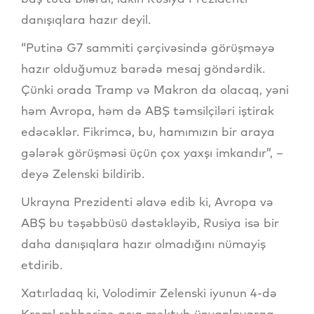
danışıqlara hazır deyil.
“Putinə G7 sammiti çərçivəsində görüşməyə
hazır olduğumuz barədə mesaj göndərdik.
Çünki orada Tramp və Makron da olacaq, yəni
həm Avropa, həm də ABŞ təmsilçiləri iştirak
edəcəklər. Fikrimcə, bu, hamımızın bir araya
gələrək görüşməsi üçün çox yaxşı imkandır”, –
deyə Zelenski bildirib.
Ukrayna Prezidenti əlavə edib ki, Avropa və
ABŞ bu təşəbbüsü dəstəkləyib, Rusiya isə bir
daha danışıqlara hazır olmadığını nümayiş
etdirib.
Xatırladaq ki, Volodimir Zelenski iyunun 4-də
Kreml rəhbərinə açıq məktub ünvanlayaraq