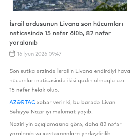
İsrail ordusunun Livana son hücumları
nəticəsində 15 nəfər ölüb, 82 nəfər
yaralanıb
16 İyun 2026 09:47
Son sutka ərzində İsrailin Livana endirdiyi hava
hücumları nəticəsində ikisi qadın olmaqla azı
15 nəfər həlak olub.
AZƏRTAC
xəbər verir ki, bu barədə Livan
Səhiyyə Nazirliyi məlumat yayıb.
Nazirliyin açıqlamasına görə, daha 82 nəfər
yaralanıb və xəstəxanalara yerləşdirilib.