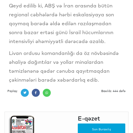
Qeyd edilib ki, ABŞ və İran arasında bütün
regional cəbhələrdə hərbi eskalasiyaya son
qoymaq barədə əldə edilən razılaşmadan
sonra bazar ertəsi günü İsrail hücumlarının
intensivliyi əhəmiyyətli dərəcədə azalıb.
Livan ordusu komandanlığı da öz növbəsində
əhaliyə dağıntılar və yollar minalardan
təmizlənənə qədər cənuba qayıtmaqdan
çəkinmələri barədə xəbərdarlıq edib.
Paylaş:
Baxılıb: 444 dəfə
E-qəzet
Son Buraxılış