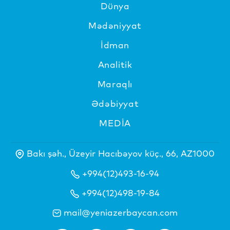
Dünya
Mədəniyyat
İdman
Analitik
Maraqlı
Ədəbiyyat
MEDİA
Bakı şəh., Üzeyir Hacıbəyov küç., 66, AZ1000
+994(12)493-16-94
+994(12)498-19-84
mail@yeniazerbaycan.com