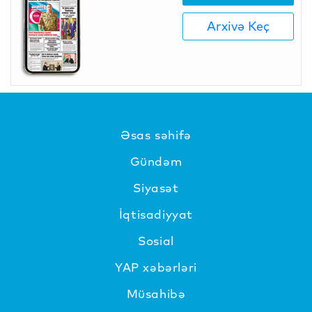
Arxivə Keç
Əsas səhifə
Gündəm
Siyasət
İqtisadiyyat
Sosial
YAP xəbərləri
Müsahibə