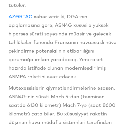
tutulur.
AZƏRTAC
xəbər verir ki, DGA-nın
açıqlamasına görə, ASN4G xüsusilə yüksək
hipersəs sürəti sayəsində müasir və gələcək
təhlükələr fonunda Fransanın havaəsaslı nüvə
çəkindirmə potensialının etibarlılığını
qorumağa imkan yaradacaq. Yeni raket
hazırda istifadə olunan modernləşdirilmiş
ASMPA raketini əvəz edəcək.
Mütəxəssislərin qiymətləndirmələrinə əsasən,
ASN4G-nin sürəti Mach 5-dən (təxminən
saatda 6130 kilometr) Mach 7-yə (saat 8600
kilometr) çata bilər. Bu xüsusiyyət raketin
düşmən hava müdafiə sistemləri tərəfindən