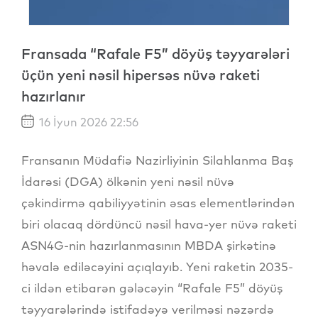
Fransada “Rafale F5” döyüş təyyarələri
üçün yeni nəsil hipersəs nüvə raketi
hazırlanır
16 İyun 2026 22:56
Fransanın Müdafiə Nazirliyinin Silahlanma Baş
İdarəsi (DGA) ölkənin yeni nəsil nüvə
çəkindirmə qabiliyyətinin əsas elementlərindən
biri olacaq dördüncü nəsil hava-yer nüvə raketi
ASN4G-nin hazırlanmasının MBDA şirkətinə
həvalə ediləcəyini açıqlayıb. Yeni raketin 2035-
ci ildən etibarən gələcəyin “Rafale F5” döyüş
təyyarələrində istifadəyə verilməsi nəzərdə