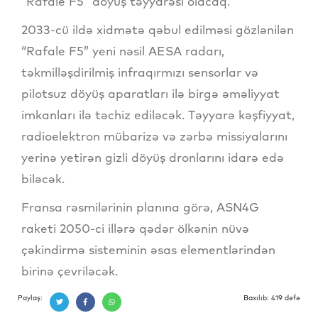
“Rafale F5” döyüş təyyarəsi olacaq.
2033-cü ildə xidmətə qəbul edilməsi gözlənilən
“Rafale F5” yeni nəsil AESA radarı,
təkmilləşdirilmiş infraqırmızı sensorlar və
pilotsuz döyüş aparatları ilə birgə əməliyyat
imkanları ilə təchiz ediləcək. Təyyarə kəşfiyyat,
radioelektron mübarizə və zərbə missiyalarını
yerinə yetirən gizli döyüş dronlarını idarə edə
biləcək.
Fransa rəsmilərinin planına görə, ASN4G
raketi 2050-ci illərə qədər ölkənin nüvə
çəkindirmə sisteminin əsas elementlərindən
birinə çevriləcək.
Paylaş:
Baxılıb: 419 dəfə