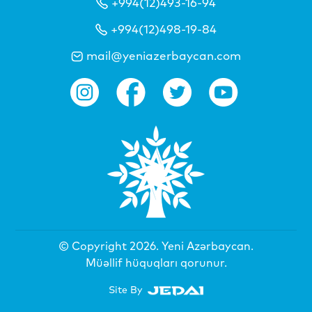
+994(12)493-16-94
+994(12)498-19-84
mail@yeniazerbaycan.com
© Copyright 2026.
Yeni Azərbaycan
.
Müəllif hüquqları qorunur.
Site By