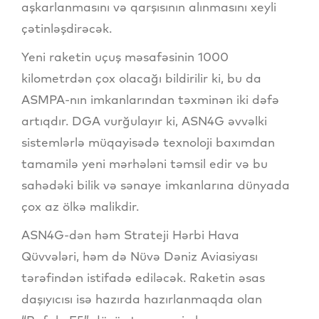
aşkarlanmasını və qarşısının alınmasını xeyli
çətinləşdirəcək.
Yeni raketin uçuş məsafəsinin 1000
kilometrdən çox olacağı bildirilir ki, bu da
ASMPA-nın imkanlarından təxminən iki dəfə
artıqdır. DGA vurğulayır ki, ASN4G əvvəlki
sistemlərlə müqayisədə texnoloji baxımdan
tamamilə yeni mərhələni təmsil edir və bu
sahədəki bilik və sənaye imkanlarına dünyada
çox az ölkə malikdir.
ASN4G-dən həm Strateji Hərbi Hava
Qüvvələri, həm də Nüvə Dəniz Aviasiyası
tərəfindən istifadə ediləcək. Raketin əsas
daşıyıcısı isə hazırda hazırlanmaqda olan