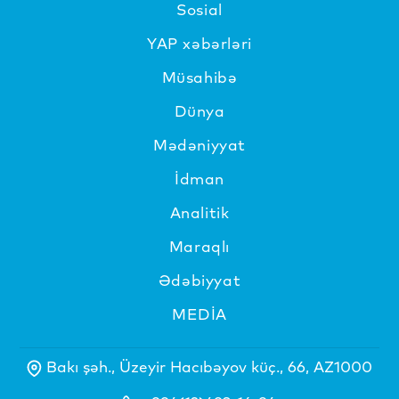
Sosial
YAP xəbərləri
Müsahibə
Dünya
Mədəniyyat
İdman
Analitik
Maraqlı
Ədəbiyyat
MEDİA
Bakı şəh., Üzeyir Hacıbəyov küç., 66, AZ1000