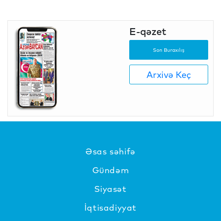
E-qəzet
Son Buraxılış
Arxivə Keç
Əsas səhifə
Gündəm
Siyasət
İqtisadiyyat