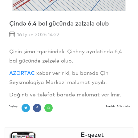
Çində 6,4 bal gücündə zəlzələ olub
16 İyun 2026 14:22
Çinin şimal-qərbindəki Çinhay əyalətində 6,4
bal gücündə zəlzələ olub.
AZƏRTAC
xəbər verir ki, bu barədə Çin
Seysmologiya Mərkəzi məlumat yayıb.
Dağıntı və tələfat barədə məlumat verilmir.
Paylaş:
Baxılıb: 402 dəfə
E-qəzet