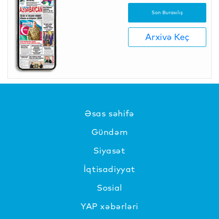
Son Buraxılış
Arxivə Keç
Əsas səhifə
Gündəm
Siyasət
İqtisadiyyat
Sosial
YAP xəbərləri