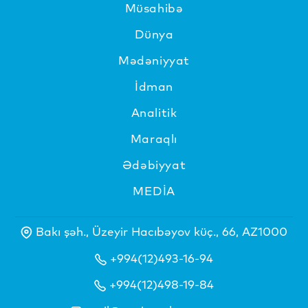
Müsahibə
Dünya
Mədəniyyat
İdman
Analitik
Maraqlı
Ədəbiyyat
MEDİA
Bakı şəh., Üzeyir Hacıbəyov küç., 66, AZ1000
+994(12)493-16-94
+994(12)498-19-84