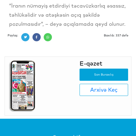
“İranın nümayiş etdirdiyi təcavüzkarlıq əsassız,
təhlükəlidir və atəşkəsin açıq şəkildə
pozulmasıdır”, – deyə açıqlamada qeyd olunur.
Paylaş:
Baxılıb: 337 dəfə
E-qəzet
Son Buraxılış
Arxivə Keç