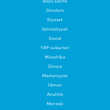
Əsas səhifə
Gündəm
Siyasət
İqtisadiyyat
Sosial
YAP xəbərləri
Müsahibə
Dünya
Mədəniyyat
İdman
Analitik
Maraqlı