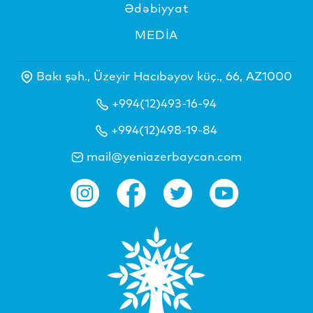
Ədəbiyyat
MEDİA
Bakı şəh., Üzeyir Hacıbəyov küç., 66, AZ1000
+994(12)493-16-94
+994(12)498-19-84
mail@yeniazerbaycan.com