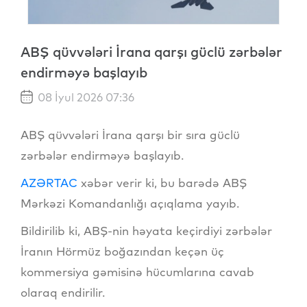
ABŞ qüvvələri İrana qarşı güclü zərbələr
endirməyə başlayıb
08 İyul 2026 07:36
ABŞ qüvvələri İrana qarşı bir sıra güclü
zərbələr endirməyə başlayıb.
AZƏRTAC
xəbər verir ki, bu barədə ABŞ
Mərkəzi Komandanlığı açıqlama yayıb.
Bildirilib ki, ABŞ-nin həyata keçirdiyi zərbələr
İranın Hörmüz boğazından keçən üç
kommersiya gəmisinə hücumlarına cavab
olaraq endirilir.