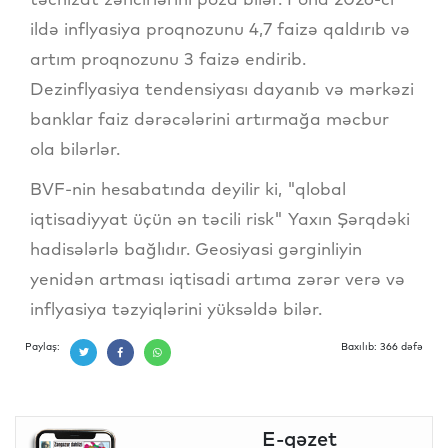
ildə inflyasiya proqnozunu 4,7 faizə qaldırıb və
artım proqnozunu 3 faizə endirib.
Dezinflyasiya tendensiyası dayanıb və mərkəzi
banklar faiz dərəcələrini artırmağa məcbur
ola bilərlər.
BVF-nin hesabatında deyilir ki, "qlobal
iqtisadiyyat üçün ən təcili risk" Yaxın Şərqdəki
hadisələrlə bağlıdır. Geosiyasi gərginliyin
yenidən artması iqtisadi artıma zərər verə və
inflyasiya təzyiqlərini yüksəldə bilər.
Paylaş:
Baxılıb: 366 dəfə
E-qəzet