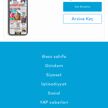
Son Buraxılış
Arxivə Keç
Əsas səhifə
Gündəm
Siyasət
İqtisadiyyat
Sosial
YAP xəbərləri