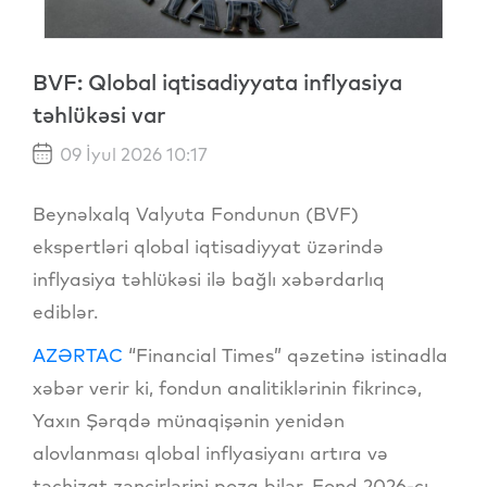
BVF: Qlobal iqtisadiyyata inflyasiya
təhlükəsi var
09 İyul 2026 10:17
Beynəlxalq Valyuta Fondunun (BVF)
ekspertləri qlobal iqtisadiyyat üzərində
inflyasiya təhlükəsi ilə bağlı xəbərdarlıq
ediblər.
AZƏRTAC
“Financial Times” qəzetinə istinadla
xəbər verir ki, fondun analitiklərinin fikrincə,
Yaxın Şərqdə münaqişənin yenidən
alovlanması qlobal inflyasiyanı artıra və
təchizat zəncirlərini poza bilər. Fond 2026-cı