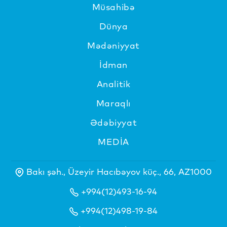
Müsahibə
Dünya
Mədəniyyat
İdman
Analitik
Maraqlı
Ədəbiyyat
MEDİA
Bakı şəh., Üzeyir Hacıbəyov küç., 66, AZ1000
+994(12)493-16-94
+994(12)498-19-84