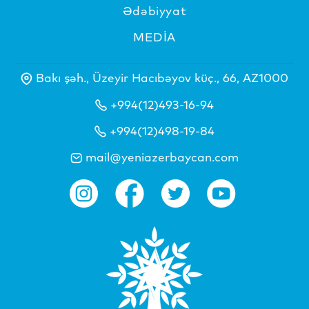
Ədəbiyyat
MEDİA
Bakı şəh., Üzeyir Hacıbəyov küç., 66, AZ1000
+994(12)493-16-94
+994(12)498-19-84
mail@yeniazerbaycan.com