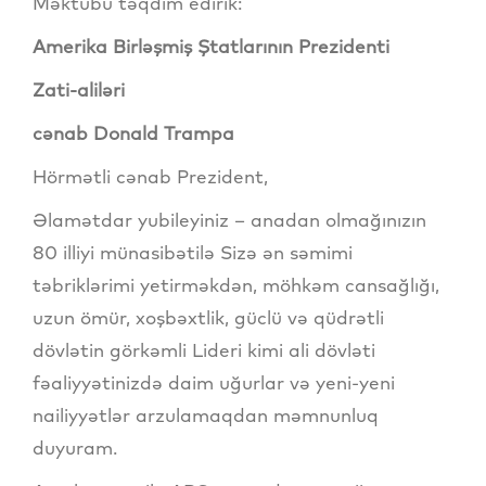
Məktubu təqdim edirik:
Amerika Birləşmiş Ştatlarının Prezidenti
Zati-aliləri
cənab Donald Trampa
Hörmətli cənab Prezident,
Əlamətdar yubileyiniz – anadan olmağınızın
80 illiyi münasibətilə Sizə ən səmimi
təbriklərimi yetirməkdən, möhkəm cansağlığı,
uzun ömür, xoşbəxtlik, güclü və qüdrətli
dövlətin görkəmli Lideri kimi ali dövləti
fəaliyyətinizdə daim uğurlar və yeni-yeni
nailiyyətlər arzulamaqdan məmnunluq
duyuram.