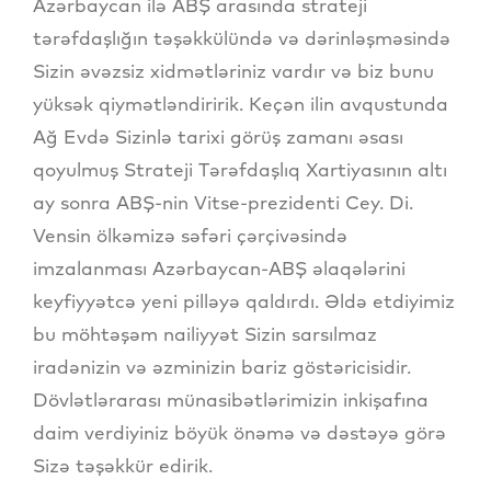
Azərbaycan ilə ABŞ arasında strateji
tərəfdaşlığın təşəkkülündə və dərinləşməsində
Sizin əvəzsiz xidmətləriniz vardır və biz bunu
yüksək qiymətləndiririk. Keçən ilin avqustunda
Ağ Evdə Sizinlə tarixi görüş zamanı əsası
qoyulmuş Strateji Tərəfdaşlıq Xartiyasının altı
ay sonra ABŞ-nin Vitse-prezidenti Cey. Di.
Vensin ölkəmizə səfəri çərçivəsində
imzalanması Azərbaycan-ABŞ əlaqələrini
keyfiyyətcə yeni pilləyə qaldırdı. Əldə etdiyimiz
bu möhtəşəm nailiyyət Sizin sarsılmaz
iradənizin və əzminizin bariz göstəricisidir.
Dövlətlərarası münasibətlərimizin inkişafına
daim verdiyiniz böyük önəmə və dəstəyə görə
Sizə təşəkkür edirik.