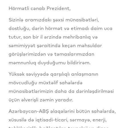
Hörmətli cənab Prezident,
Sizinlə aramızdakı şəxsi münasibətləri,
dostluğu, dərin hörmət və etimadı daim uca
tutur, son bir il ərzində mehribanlıq və
səmimiyyət şəraitində keçən məhsuldar
görüşlərimizdən və təmaslarımızdan
məmnunluq duyduğumu bildirirəm.
Yüksək səviyyədə qarşılıqlı anlaşmanın
mövcudluğu müxtəlif sahələrdə
münasibətlərimizin daha da dərinləşdirilməsi
üçün əlverişli zəmin yaradır.
Azərbaycan-ABŞ əlaqələrini bütün sahələrdə,
xüsusilə də iqtisadi-ticari, sərmayə, enerji,