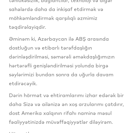
təhlükəsizlik, bağlantılar, texnoloji və digər
sahələrdə daha da inkişaf etdirmək və
möhkəmləndirmək qarşılıqlı əzmimiz
təqdirəlayiqdir.
Əminəm ki, Azərbaycan ilə ABŞ arasında
dostluğun və etibarlı tərəfdaşlığın
dərinləşdirilməsi, səmərəli əməkdaşlığımızın
hərtərəfli genişləndirilməsi yolunda birgə
səylərimizi bundan sonra da uğurla davam
etdirəcəyik.
Dərin hörmət və ehtiramlarımı izhar edərək bir
daha Sizə və ailənizə ən xoş arzularımı çatdırır,
dost Amerika xalqının rifahı naminə məsul
fəaliyyətinizdə müvəffəqiyyətlər diləyirəm.