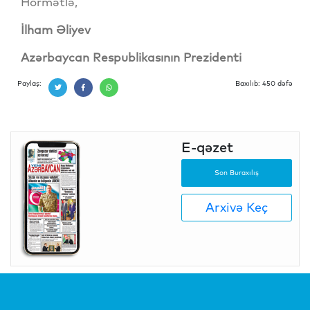
Hörmətlə,
İlham Əliyev
Azərbaycan Respublikasının Prezidenti
Paylaş:
Baxılıb: 450 dəfə
E-qəzet
Son Buraxılış
Arxivə Keç