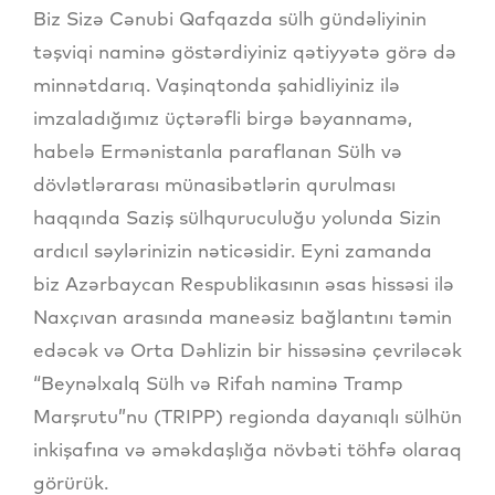
Biz Sizə Cənubi Qafqazda sülh gündəliyinin
təşviqi naminə göstərdiyiniz qətiyyətə görə də
minnətdarıq. Vaşinqtonda şahidliyiniz ilə
imzaladığımız üçtərəfli birgə bəyannamə,
habelə Ermənistanla paraflanan Sülh və
dövlətlərarası münasibətlərin qurulması
haqqında Saziş sülhquruculuğu yolunda Sizin
ardıcıl səylərinizin nəticəsidir. Eyni zamanda
biz Azərbaycan Respublikasının əsas hissəsi ilə
Naxçıvan arasında maneəsiz bağlantını təmin
edəcək və Orta Dəhlizin bir hissəsinə çevriləcək
“Beynəlxalq Sülh və Rifah naminə Tramp
Marşrutu”nu (TRIPP) regionda dayanıqlı sülhün
inkişafına və əməkdaşlığa növbəti töhfə olaraq
görürük.