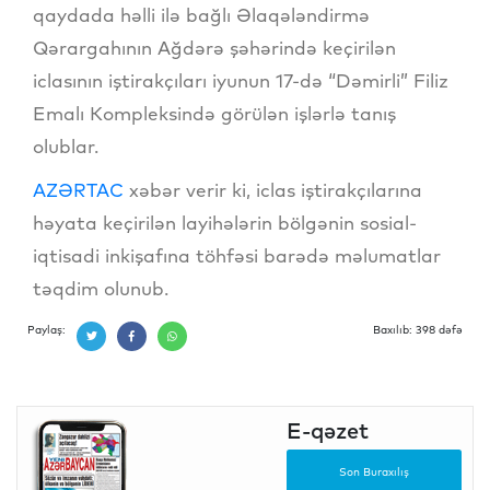
qaydada həlli ilə bağlı Əlaqələndirmə
Qərargahının Ağdərə şəhərində keçirilən
iclasının iştirakçıları iyunun 17-də “Dəmirli” Filiz
Emalı Kompleksində görülən işlərlə tanış
olublar.
AZƏRTAC
xəbər verir ki, iclas iştirakçılarına
həyata keçirilən layihələrin bölgənin sosial-
iqtisadi inkişafına töhfəsi barədə məlumatlar
təqdim olunub.
Paylaş:
Baxılıb: 398 dəfə
E-qəzet
Son Buraxılış