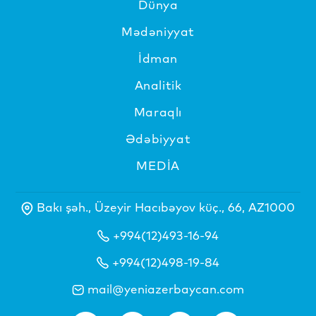
Dünya
Mədəniyyat
İdman
Analitik
Maraqlı
Ədəbiyyat
MEDİA
Bakı şəh., Üzeyir Hacıbəyov küç., 66, AZ1000
+994(12)493-16-94
+994(12)498-19-84
mail@yeniazerbaycan.com