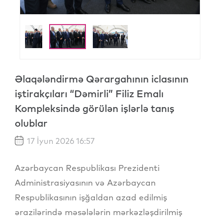
Əlaqələndirmə Qərargahının iclasının
iştirakçıları “Dəmirli” Filiz Emalı
Kompleksində görülən işlərlə tanış
olublar
17 İyun 2026 16:57
Azərbaycan Respublikası Prezidenti
Administrasiyasının və Azərbaycan
Respublikasının işğaldan azad edilmiş
ərazilərində məsələlərin mərkəzləşdirilmiş