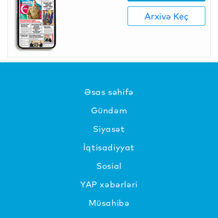
Arxivə Keç
Əsas səhifə
Gündəm
Siyasət
İqtisadiyyat
Sosial
YAP xəbərləri
Müsahibə