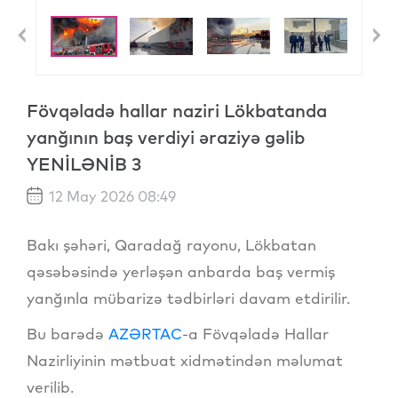
Previous
N
Fövqəladə hallar naziri Lökbatanda
yanğının baş verdiyi əraziyə gəlib
YENİLƏNİB 3
12 May 2026 08:49
Bakı şəhəri, Qaradağ rayonu, Lökbatan
qəsəbəsində yerləşən anbarda baş vermiş
yanğınla mübarizə tədbirləri davam etdirilir.
Bu barədə
AZƏRTAC
-a Fövqəladə Hallar
Nazirliyinin mətbuat xidmətindən məlumat
verilib.