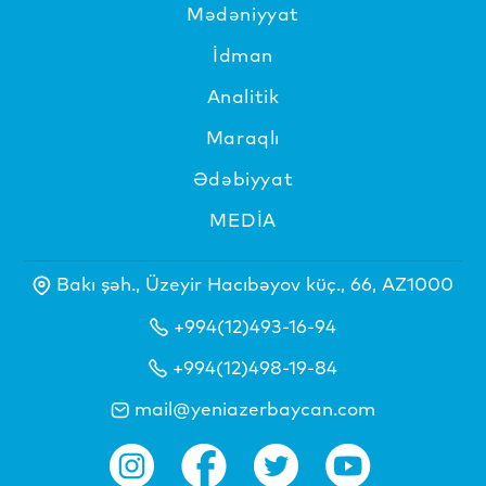
Mədəniyyat
İdman
Analitik
Maraqlı
Ədəbiyyat
MEDİA
Bakı şəh., Üzeyir Hacıbəyov küç., 66, AZ1000
+994(12)493-16-94
+994(12)498-19-84
mail@yeniazerbaycan.com