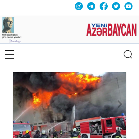
Previous
Nex